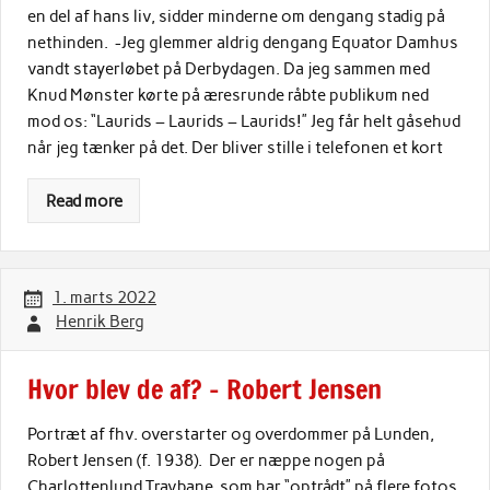
en del af hans liv, sidder minderne om dengang stadig på
nethinden. -Jeg glemmer aldrig dengang Equator Damhus
vandt stayerløbet på Derbydagen. Da jeg sammen med
Knud Mønster kørte på æresrunde råbte publikum ned
mod os: “Laurids – Laurids – Laurids!” Jeg får helt gåsehud
når jeg tænker på det. Der bliver stille i telefonen et kort
Read more
1. marts 2022
Henrik Berg
Hvor blev de af? – Robert Jensen
Portræt af fhv. overstarter og overdommer på Lunden,
Robert Jensen (f. 1938). Der er næppe nogen på
Charlottenlund Travbane, som har “optrådt” på flere fotos