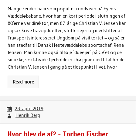
Mange kender ham som populær rundviser på Fyens
Væddeløbsbane, hvor han en kort periode i slutningen af
80’erne var direktør, men 87-årige Christian V. Jensen kan
også skrive travopdrætter, stutteriejer og medstifter af
Travsportsinteresseret Ungdom på visitkortet – og så er
han stedfar til Dansk Hestevæddeløbs sportschef, René
Jensen. Man kunne også tilføje ”dueejer” på CV’et og de
smukke, sort-hvide fjerbolde er i høj grad med til at holde
Christian V. Jensen i gang på et tidspunkt i livet, hvor
Read more
28. april 2019
Henrik Berg
Hvor blev de af? – Torben Fischer