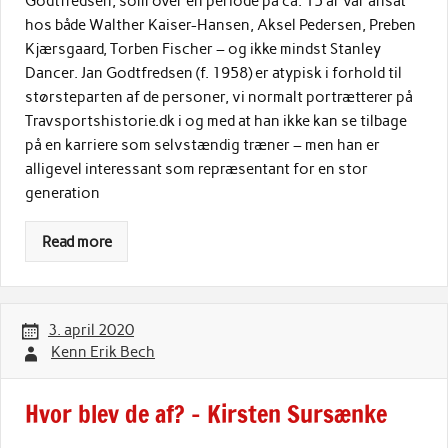
Godtfredsen, som over en periode på ca. 15 år var ansat
hos både Walther Kaiser-Hansen, Aksel Pedersen, Preben
Kjærsgaard, Torben Fischer – og ikke mindst Stanley
Dancer. Jan Godtfredsen (f. 1958) er atypisk i forhold til
størsteparten af de personer, vi normalt portrætterer på
Travsportshistorie.dk i og med at han ikke kan se tilbage
på en karriere som selvstændig træner – men han er
alligevel interessant som repræsentant for en stor
generation
Read more
3. april 2020
Kenn Erik Bech
Hvor blev de af? – Kirsten Sursænke