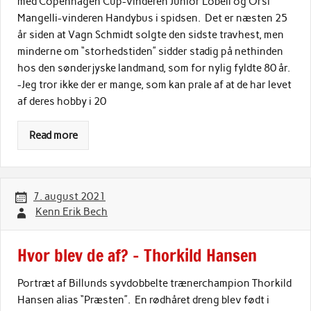
med Copenhagen Cup-vinderen Junior Lobell og Orsi
Mangelli-vinderen Handybus i spidsen. Det er næsten 25
år siden at Vagn Schmidt solgte den sidste travhest, men
minderne om “storhedstiden” sidder stadig på nethinden
hos den sønderjyske landmand, som for nylig fyldte 80 år.
-Jeg tror ikke der er mange, som kan prale af at de har levet
af deres hobby i 20
Read more
7. august 2021
Kenn Erik Bech
Hvor blev de af? – Thorkild Hansen
Portræt af Billunds syvdobbelte trænerchampion Thorkild
Hansen alias “Præsten”. En rødhåret dreng blev født i