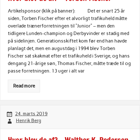
Artikelsponsor (klik på banner): Det er snart 25 år
siden, Torben Fischer efter et alvorligt trafikuheld måtte
overlade trænerforretningen til ”Junior” – men den
tidligere Lunden-champion og Derbyvinder er stadig med
på sidelinjen. Generationsskiftet kom før end han havde
planlagt det, men en augustdag i 1994 blev Torben
Fischer sat skakmat efter et trafikuheld i Sverige, og hans
dengang 21-årige søn, Thomas Fischer, måtte træde til og
passe forretningen. 13 uger i alt var
Read more
24. marts 2019
Henrik Berg
Hvor blev de af? – Walther K. Pedersen