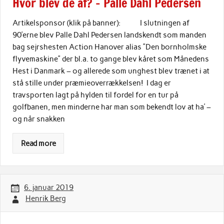
Hvor blev de af? – Palle Dahl Pedersen
Artikelsponsor (klik på banner): I slutningen af
90’erne blev Palle Dahl Pedersen landskendt som manden
bag sejrshesten Action Hanover alias ”Den bornholmske
flyvemaskine” der bl.a. to gange blev kåret som Månedens
Hest i Danmark – og allerede som unghest blev trænet i at
stå stille under præmieoverrækkelsen! I dag er
travsporten lagt på hylden til fordel for en tur på
golfbanen, men minderne har man som bekendt lov at ha’ –
og når snakken
Read more
6. januar 2019
Henrik Berg