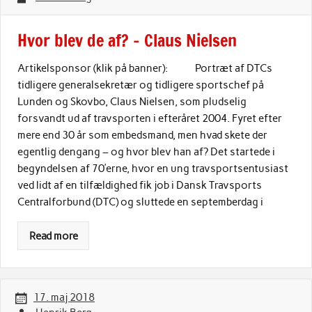
Hvor blev de af? – Claus Nielsen
Artikelsponsor (klik på banner): Portræt af DTCs
tidligere generalsekretær og tidligere sportschef på
Lunden og Skovbo, Claus Nielsen, som pludselig
forsvandt ud af travsporten i efteråret 2004. Fyret efter
mere end 30 år som embedsmand, men hvad skete der
egentlig dengang – og hvor blev han af? Det startede i
begyndelsen af 70’erne, hvor en ung travsportsentusiast
ved lidt af en tilfældighed fik job i Dansk Travsports
Centralforbund (DTC) og sluttede en septemberdag i
Read more
17. maj 2018