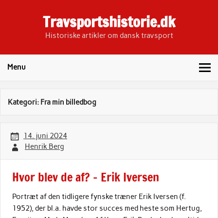
Skip
to
Travsportshistorie.dk
content
Historiske artikler om dansk travsport
Menu
Kategori:
Fra min billedbog
14. juni 2024
Henrik Berg
Hvor blev de af? – Erik Iversen
Portræt af den tidligere fynske træner Erik Iversen (f.
1952), der bl.a. havde stor succes med heste som Hertug,