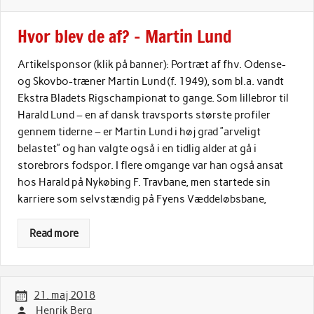
Hvor blev de af? – Martin Lund
Artikelsponsor (klik på banner): Portræt af fhv. Odense-
og Skovbo-træner Martin Lund (f. 1949), som bl.a. vandt
Ekstra Bladets Rigschampionat to gange. Som lillebror til
Harald Lund – en af dansk travsports største profiler
gennem tiderne – er Martin Lund i høj grad ”arveligt
belastet” og han valgte også i en tidlig alder at gå i
storebrors fodspor. I flere omgange var han også ansat
hos Harald på Nykøbing F. Travbane, men startede sin
karriere som selvstændig på Fyens Væddeløbsbane,
Read more
21. maj 2018
Henrik Berg