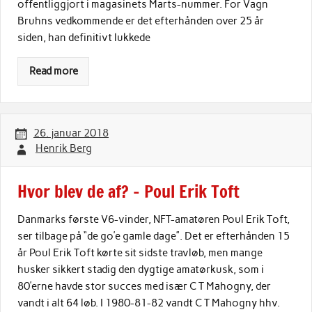
offentliggjort i magasinets Marts-nummer. For Vagn
Bruhns vedkommende er det efterhånden over 25 år
siden, han definitivt lukkede
Read more
26. januar 2018
Henrik Berg
Hvor blev de af? – Poul Erik Toft
Danmarks første V6-vinder, NFT-amatøren Poul Erik Toft,
ser tilbage på “de go’e gamle dage”. Det er efterhånden 15
år Poul Erik Toft kørte sit sidste travløb, men mange
husker sikkert stadig den dygtige amatørkusk, som i
80’erne havde stor succes med især C T Mahogny, der
vandt i alt 64 løb. I 1980-81-82 vandt C T Mahogny hhv.