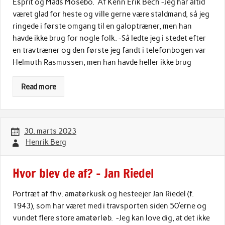
Esprit og Mads Mosebo. Af Kenn Erik Bech -Jeg har altid
været glad for heste og ville gerne være staldmand, så jeg
ringede i første omgang til en galoptræner, men han
havde ikke brug for nogle folk. -Så ledte jeg i stedet efter
en travtræner og den første jeg fandt i telefonbogen var
Helmuth Rasmussen, men han havde heller ikke brug
Read more
30. marts 2023
Henrik Berg
Hvor blev de af? – Jan Riedel
Portræt af fhv. amatørkusk og hesteejer Jan Riedel (f.
1943), som har været med i travsporten siden 50’erne og
vundet flere store amatørløb. -Jeg kan love dig, at det ikke