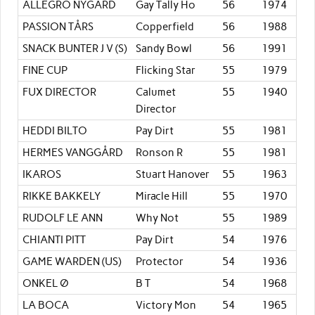
ALLEGRO NYGÅRD
Gay Tally Ho
56
1974
PASSION TÅRS
Copperfield
56
1988
SNACK BUNTER J V (S)
Sandy Bowl
56
1991
FINE CUP
Flicking Star
55
1979
FUX DIRECTOR
Calumet
55
1940
Director
HEDDI BILTO
Pay Dirt
55
1981
HERMES VANGGÅRD
Ronson R
55
1981
IKAROS
Stuart Hanover
55
1963
RIKKE BAKKELY
Miracle Hill
55
1970
RUDOLF LE ANN
Why Not
55
1989
CHIANTI PITT
Pay Dirt
54
1976
GAME WARDEN (US)
Protector
54
1936
ONKEL Ø
B T
54
1968
LA BOCA
Victory Mon
54
1965