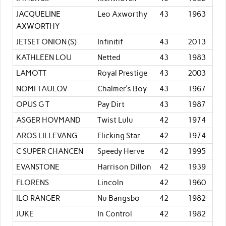
JACQUELINE
Leo Axworthy
43
1963
AXWORTHY
JETSET ONION (S)
Infinitif
43
2013
KATHLEEN LOU
Netted
43
1983
LAMOTT
Royal Prestige
43
2003
NOMI TAULOV
Chalmer’s Boy
43
1967
OPUS G T
Pay Dirt
43
1987
ASGER HOVMAND
Twist Lulu
42
1974
AROS LILLEVANG
Flicking Star
42
1974
C SUPER CHANCEN
Speedy Herve
42
1995
EVANSTONE
Harrison Dillon
42
1939
FLORENS
Lincoln
42
1960
ILO RANGER
Nu Bangsbo
42
1982
JUKE
In Control
42
1982