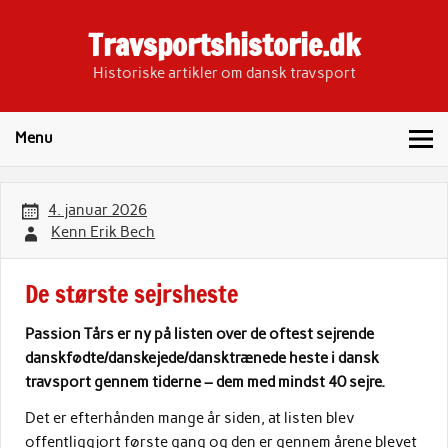
Skip
to
Travsportshistorie.dk
content
Historiske artikler om dansk travsport
Menu
4. januar 2026
Kenn Erik Bech
De største sejrsheste
Passion Tårs er ny på listen over de oftest sejrende
danskfødte/danskejede/dansktrænede
heste i dansk
travsport gennem tiderne – dem med mindst 40 sejre.
Det er efterhånden mange år siden, at listen blev
offentliggjort første gang og den er gennem årene blevet