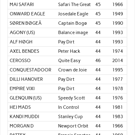
MAI SAFARI
Safari The Great
45
1966
ONWARD EAGLE
Josedale Eagle
45
1949
SØREN BØGEÅ
Captain Bogø
45
1990
AGONY (US)
Balance image
44
1993
ALF HØGH
Pay Dirt
44
1993
AXEL BENDES
Peter Hack
44
1974
CEROSSO
Quite Easy
46
2014
CONQUESTADOOR
Crown de Joie
44
1995
DILLI HANOVER
Pay Dirt
44
1977
EMPIRE VIXI
Pay Dirt
44
1978
GLENQUIN (US)
Speedy Scott
44
1976
HEJ MADS
In Control
44
1981
KANDI MUDDI
Stanley Cup
44
1983
MORGAN D
Newport Orbit
44
1966