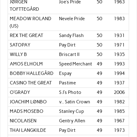
JØRGEN
Joe’s Pride
50
1963
TOFTTEGÅRD
MEADOW ROLAND
Nevele Pride
50
1983
(US)
REX THE GREAT
Sandy Flash
50
1931
SATOPAY
Pay Dirt
50
1971
WILLY B
Briscart II
50
1935
AMOS ELHOLM
Speed Merchant
49
1993
BOBBY HALLEGÅRD
Espay
49
1994
CASINO THE GREAT
Pastime
49
1937
O’GRADY
S J’s Photo
49
2006
JOACHIM LØNBO
v.. Satin Crown
49
1982
MADS MOSEBO
Stanley Cup
49
1985
NICOLAISEN
Gentry Allen
49
1967
THAI LANGKILDE
Pay Dirt
49
1973