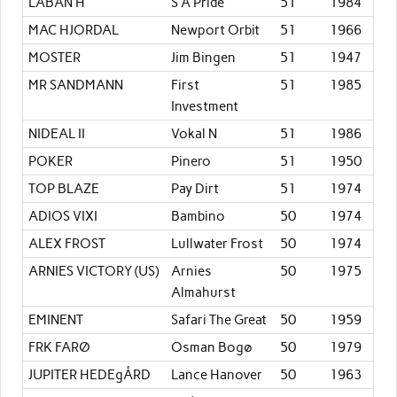
LABAN H
S A Pride
51
1984
MAC HJORDAL
Newport Orbit
51
1966
MOSTER
Jim Bingen
51
1947
MR SANDMANN
First
51
1985
Investment
NIDEAL II
Vokal N
51
1986
POKER
Pinero
51
1950
TOP BLAZE
Pay Dirt
51
1974
ADIOS VIXI
Bambino
50
1974
ALEX FROST
Lullwater Frost
50
1974
ARNIES VICTORY (US)
Arnies
50
1975
Almahurst
EMINENT
Safari The Great
50
1959
FRK FARØ
Osman Bogø
50
1979
JUPITER HEDEgÅRD
Lance Hanover
50
1963