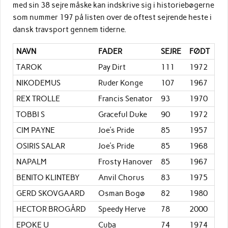
med sin 38 sejre måske kan indskrive sig i historiebøgerne
som nummer 197 på listen over de oftest sejrende heste i
dansk travsport gennem tiderne.
NAVN
FADER
SEJRE
FØDT
TAROK
Pay Dirt
111
1972
NIKODEMUS
Ruder Konge
107
1967
REX TROLLE
Francis Senator
93
1970
TOBBI S
Graceful Duke
90
1972
CIM PAYNE
Joe’s Pride
85
1957
OSIRIS SALAR
Joe’s Pride
85
1968
NAPALM
Frosty Hanover
85
1967
BENITO KLINTEBY
Anvil Chorus
83
1975
GERD SKOVGAARD
Osman Bogø
82
1980
HECTOR BROGÅRD
Speedy Herve
78
2000
EPOKE U
Cuba
74
1974