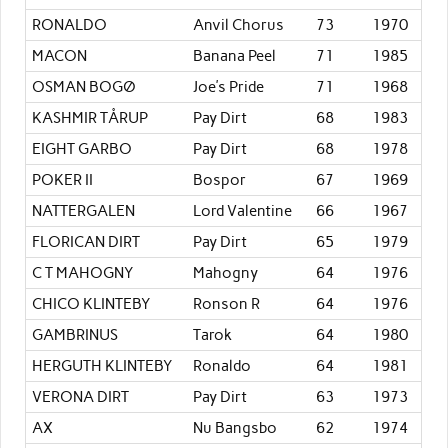
RONALDO
Anvil Chorus
73
1970
MACON
Banana Peel
71
1985
OSMAN BOGØ
Joe’s Pride
71
1968
KASHMIR TÅRUP
Pay Dirt
68
1983
EIGHT GARBO
Pay Dirt
68
1978
POKER II
Bospor
67
1969
NATTERGALEN
Lord Valentine
66
1967
FLORICAN DIRT
Pay Dirt
65
1979
C T MAHOGNY
Mahogny
64
1976
CHICO KLINTEBY
Ronson R
64
1976
GAMBRINUS
Tarok
64
1980
HERGUTH KLINTEBY
Ronaldo
64
1981
VERONA DIRT
Pay Dirt
63
1973
AX
Nu Bangsbo
62
1974