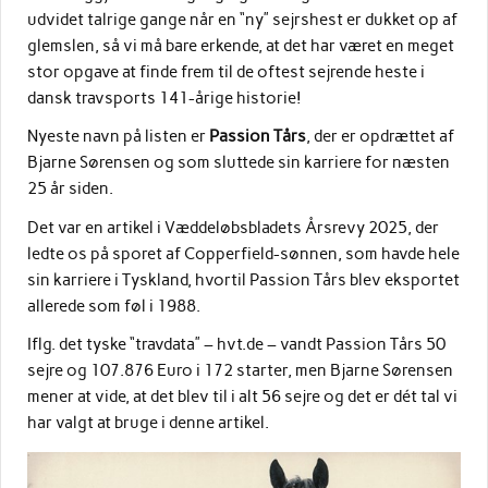
udvidet talrige gange når en “ny” sejrshest er dukket op af
glemslen, så vi må bare erkende, at det har været en meget
stor opgave at finde frem til de oftest sejrende heste i
dansk travsports 141-årige historie!
Nyeste navn på listen er
Passion Tårs
, der er opdrættet af
Bjarne Sørensen og som sluttede sin karriere for næsten
25 år siden.
Det var en artikel i Væddeløbsbladets Årsrevy 2025, der
ledte os på sporet af Copperfield-sønnen, som havde hele
sin karriere i Tyskland, hvortil Passion Tårs blev eksportet
allerede som føl i 1988.
Iflg. det tyske “travdata” – hvt.de – vandt Passion Tårs 50
sejre og 107.876 Euro i 172 starter, men Bjarne Sørensen
mener at vide, at det blev til i alt 56 sejre og det er dét tal vi
har valgt at bruge i denne artikel.