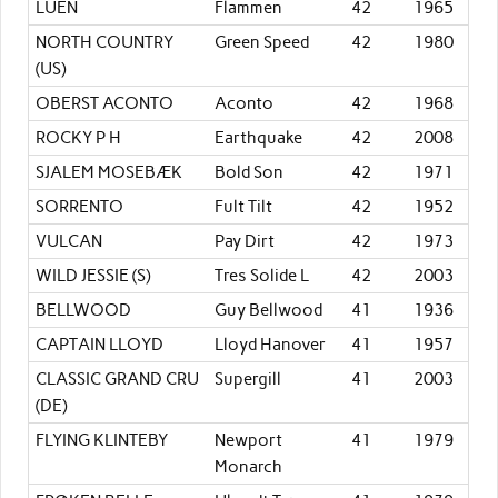
LUEN
Flammen
42
1965
NORTH COUNTRY
Green Speed
42
1980
(US)
OBERST ACONTO
Aconto
42
1968
ROCKY P H
Earthquake
42
2008
SJALEM MOSEBÆK
Bold Son
42
1971
SORRENTO
Fult Tilt
42
1952
VULCAN
Pay Dirt
42
1973
WILD JESSIE (S)
Tres Solide L
42
2003
BELLWOOD
Guy Bellwood
41
1936
CAPTAIN LLOYD
Lloyd Hanover
41
1957
CLASSIC GRAND CRU
Supergill
41
2003
(DE)
FLYING KLINTEBY
Newport
41
1979
Monarch