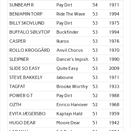
SUNBEAM R
Pay Dirt
54
1971
BENJAMIN TORP
Ride The Wave
53
1994
BILLY SKOVLUND
Pay Dirt
53
1975
BUFFALO SØLVTOP
Buckfinder
53
1994
CASPER
Ikaros
53
1976
ROLLO KROGGÅRD
Anvil Chorus
53
1970
SLEIPNER
Dancer’s Impish
53
1990
SLIDE SO EASY
Quite Easy
53
2009
STEVE BAKKELY
Jaboune
53
1971
TAGFAT
Brooke Worthy
53
1933
POWER G T
Pay Dirt
52
1988
OZTH
Enrico Hanover
52
1968
EVITA JÆGERSBO
Kaptajn Hald
51
1959
HUGO DEAR
Moore Dear
51
1942