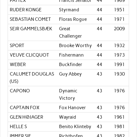
PATTEX
Francis Senator
44
1969
RUDER KONGE
Styrmand
44
1951
SEBASTIAN COMET
Floras Rogue
44
1971
SEJR GAMMELSBÆK
Great
44
2009
Challenger
SPORT
Brooke Worthy
44
1932
VEUVE CLICQUOT
Fishermann
44
1973
WEBER
Buckfinder
44
1991
CALUMET DOUGLAS
Guy Abbey
43
1930
(US)
CAPONO
Dynamic
43
1976
Victory
CAPTAIN FOX
Fox Hanover
43
1976
GLEN HØJAGER
Wayraid
43
1961
HELLE S
Benito Klinteby
43
1981
IMMER SIF
Richthofen
43
1982