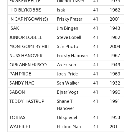
FRØKEN BELLE
Ukendt Traver
41
1979
H O BLYKOBBE
Isak
41
1962
IN CAP N’GOWN (S)
Frisky Frazer
41
2001
ISAK
Jim Bingen
41
1943
JUNIOR LOBELL
Steve Lobell
41
1982
MONTGOMERY HILL
S J’s Photo
41
2004
NUSS HANOVER
Frosty Hanover
41
1967
ORKANEN FRISCO
Ax Frisco
41
1949
PAN PRIDE
Joe’s Pride
41
1969
SANDY MAC
San Walker
41
1932
SABON
Ejnar Vogt
41
1990
TEDDY HASTRUP
Shane T
41
1991
Hanover
TOBIAS
Uilspiegel
41
1953
WATERJET
Flirting Man
41
2011