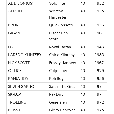
ADDISON (US)
Volomite
40
1932
AEROLIT
Worthy
40
1935
Harvester
BRUNO
Quick Assets
40
1936
GIGANT
Oscar Den
40
1961
Store
I G
Royal Tartan
40
1943
LAREDO KLINTEBY
Chico Klinteby
40
1985
NICK SCOTT
Frosty Hanover
40
1967
ORLICK
Culpepper
40
1929
RANJA ROY
Rob Roy
40
1936
SEVEN GARBO
Safari The Great
40
1971
SKRÆP
Pay Dirt
40
1971
TROLLING
Generalen
40
1972
BOSS H
Glory Hanover
40
1975