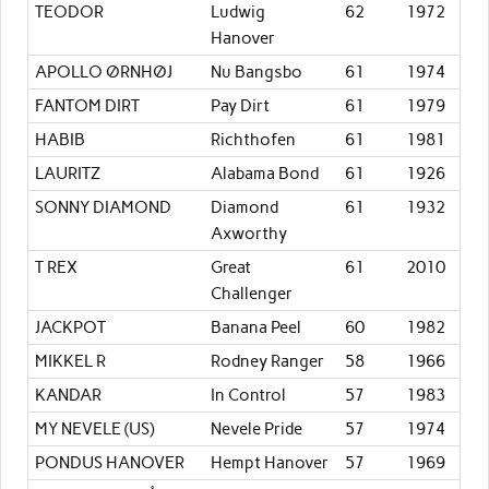
TEODOR
Ludwig
62
1972
Hanover
APOLLO ØRNHØJ
Nu Bangsbo
61
1974
FANTOM DIRT
Pay Dirt
61
1979
HABIB
Richthofen
61
1981
LAURITZ
Alabama Bond
61
1926
SONNY DIAMOND
Diamond
61
1932
Axworthy
T REX
Great
61
2010
Challenger
JACKPOT
Banana Peel
60
1982
MIKKEL R
Rodney Ranger
58
1966
KANDAR
In Control
57
1983
MY NEVELE (US)
Nevele Pride
57
1974
PONDUS HANOVER
Hempt Hanover
57
1969