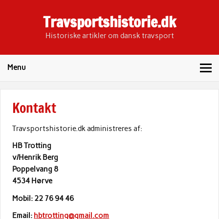
Skip
to
Travsportshistorie.dk
content
Historiske artikler om dansk travsport
Menu
Kontakt
Travsportshistorie.dk administreres af:
HB Trotting
v/Henrik Berg
Poppelvang 8
4534 Hørve
Mobil: 22 76 94 46
Email:
hbtrotting@gmail.com