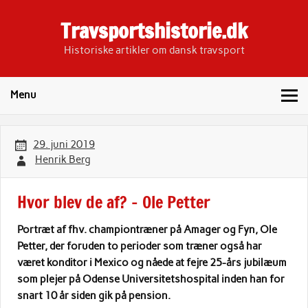
Skip
to
Travsportshistorie.dk
content
Historiske artikler om dansk travsport
Menu
29. juni 2019
Henrik Berg
Hvor blev de af? – Ole Petter
Portræt af fhv. championtræner på Amager og Fyn, Ole
Petter, der foruden to perioder som træner også har
været konditor i Mexico og nåede at fejre 25-års jubilæum
som plejer på Odense Universitetshospital inden han for
snart 10 år siden gik på pension.