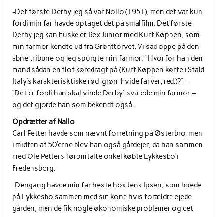
-Det første Derby jeg så var Nollo (1951), men det var kun
fordi min far havde optaget det på smalfilm. Det første
Derby jeg kan huske er Rex Junior med Kurt Køppen, som
min farmor kendte ud fra Grønttorvet. Vi sad oppe på den
åbne tribune og jeg spurgte min farmor: ”Hvorfor han den
mand sådan en flot køredragt på (Kurt Køppen kørte i Stald
Italy’s karakterisktiske rød-grøn-hvide farver, red.)?” –
”Det er fordi han skal vinde Derby” svarede min farmor –
og det gjorde han som bekendt også.
Opdrætter af Nallo
Carl Petter havde som nævnt forretning på Østerbro, men
i midten af 50’erne blev han også gårdejer, da han sammen
med Ole Petters føromtalte onkel købte Lykkesbo i
Fredensborg.
-Dengang havde min far heste hos Jens Ipsen, som boede
på Lykkesbo sammen med sin kone hvis forældre ejede
gården, men de fik nogle økonomiske problemer og det