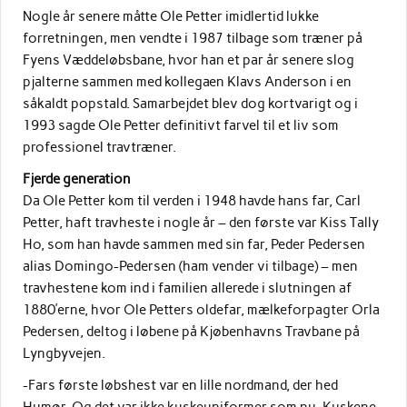
Nogle år senere måtte Ole Petter imidlertid lukke
forretningen, men vendte i 1987 tilbage som træner på
Fyens Væddeløbsbane, hvor han et par år senere slog
pjalterne sammen med kollegaen Klavs Anderson i en
såkaldt popstald. Samarbejdet blev dog kortvarigt og i
1993 sagde Ole Petter definitivt farvel til et liv som
professionel travtræner.
Fjerde generation
Da Ole Petter kom til verden i 1948 havde hans far, Carl
Petter, haft travheste i nogle år – den første var Kiss Tally
Ho, som han havde sammen med sin far, Peder Pedersen
alias Domingo-Pedersen (ham vender vi tilbage) – men
travhestene kom ind i familien allerede i slutningen af
1880’erne, hvor Ole Petters oldefar, mælkeforpagter Orla
Pedersen, deltog i løbene på Kjøbenhavns Travbane på
Lyngbyvejen.
-Fars første løbshest var en lille nordmand, der hed