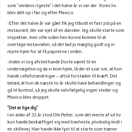
som “verdens rigeste” i det halve år vi var der. Vores liv
blev delt op i før og efter Mexico.
-Efter det halve år var gået fik jeg tilbudt et fast job på en
restaurant, der var ejet af en dansker. Jeg skulle starte som
inspektør, men ville siden hen kunne komme til at
overtage restauraten, så det lød jo mægtig godt og vi
rejste hjem for at få papirerne i orden.
-Inden vi tog afsted havde Dorte været til en
undersøgelse og da vi kom hjem, lå der et svar om, at hun
havde celleforandringer – altså forstadier til kræft. Det
betød, at hun de næste to år skulle have behandlinger og
gå til kontrol, så jeg skulle selvfølgelig ingen steder og
Mexico blev droppet.
”Det er lige dig”
I en alder af 32 år stod Ole Petter, som det meste af sit liv
kun havde beskæftiget sig med travheste, pludselig midt i
en skillevej. Han havde ikke lyst til at starte som træner