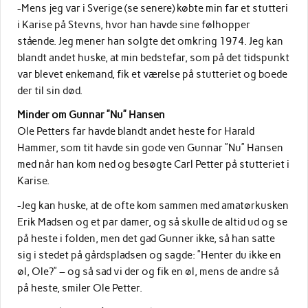
-Mens jeg var i Sverige (se senere) købte min far et stutteri
i Karise på Stevns, hvor han havde sine følhopper
stående. Jeg mener han solgte det omkring 1974. Jeg kan
blandt andet huske, at min bedstefar, som på det tidspunkt
var blevet enkemand, fik et værelse på stutteriet og boede
der til sin død.
Minder om Gunnar ”Nu” Hansen
Ole Petters far havde blandt andet heste for Harald
Hammer, som tit havde sin gode ven Gunnar ”Nu” Hansen
med når han kom ned og besøgte Carl Petter på stutteriet i
Karise.
-Jeg kan huske, at de ofte kom sammen med amatørkusken
Erik Madsen og et par damer, og så skulle de altid ud og se
på heste i folden, men det gad Gunner ikke, så han satte
sig i stedet på gårdspladsen og sagde: ”Henter du ikke en
øl, Ole?” – og så sad vi der og fik en øl, mens de andre så
på heste, smiler Ole Petter.