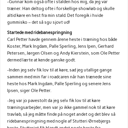
-Gunnar kom også ofte i stalden hos mig, da jeg var
træner. Han deltog ofte i forskellige showløb og skulle
altid køre en hest fra min stald. Det foregik i hvide
gummisko – det så sgu sjovt ud!
Startede med ridebanespringning
Carl Petter havde gennem årene heste i træning hos både
Koster, Mark Ingdam, Palle Sperling, Jens Ipen, Gerhard
Petersen, Jørgen Olsen og Andy Kierstein, som Ole Petter
dermed lærte at kende ganske godt.
-Inden jeg selv fik lov til at køre, sad jeg utallige gange
sammen med min far i roadcaren når han trænede sine
heste hos Mark Ingdam, Palle Sperling og senere Jens
Ipsen, siger Ole Petter.
-Jeg var jo pavestolt da jeg selv fik lov til at køre
træningsarbejder, men var jo ikke gammel nok til at køre
travløb, så jeg måtte finde på noget andet og det blev så
ridebanespringning med nogle af Stutteri Ørnebjergs