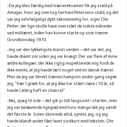
-Da jeg blev færdig med trænereksamen fik jeg stald på
Amager, hvor jeg overtog Gerhard Petersens stald, og det
var jeg selvfølgeligt dybt taknemmelig for, siger Ole
Petter, der lige skulle have overstået de sidste måneder
ved militæret, inden han kunne starte op som træner
Grundlovsdag 1970.
-Jeg var den lykkeligste mand i verden – det var det, jeg
havde drømt om siden jeg var knægt. Der var flere af mine
ældre kollegaer, der ikke rigtig respekterede mig fordi de
ikke mente, at jeg havde lært noget ved en dansk træner.
Men da jeg var blevet trænerchampion anden gang sagde
jeg: ”Vær I glade for, at jeg ikke har stået i lære i 10 år, så
havde I aldrig haft en chance!”
-Nej, spøg til side – det gik jo lidt langsomt i starten, men
jeg var bedøvende ligeglad med hvor mange løb jeg vandt
det første år. Solen skinnede altid, syntes jeg, og jeg
havde blandt andet fået lavet visitkort med teksten: Ole