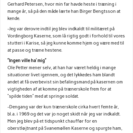
Gerhard Petersen, hvor min far havde heste i træning i
mange år, så på den måde lærte han Birger Bengtsson at
kende.
-Jeg var derovre indtil jeg blev indkaldt til militæret på
Vordingborg Kaserne, som lå rigtig godt i forhold til vores
stutteri i Karise, så jeg kunne komme hjem og være med til
at passe og træne hestene.
”Ingen ville ha’ mig”
Ole Petter mener selv, at han har været heldig i mange
situationer livet igennem, og det lykkedes ham blandt
andet at få overbevist sin befalingsmand på kasernen om
vigtigheden af at komme på trænerskole frem for at
”spilde tiden” med at springe soldat.
-Dengang var der kun trænerskole cirka hvert femte år,
bl.a. i 1969 og det var jo noget skidt når jeg var indkaldt.
Men jeg blev på et tidspunkt chauffør for en
oberstløjtnant på Svanemøllen Kaserne og spurgte ham,