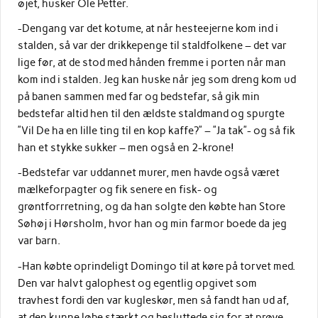
øjet, husker Ole Petter.
-Dengang var det kotume, at når hesteejerne kom ind i
stalden, så var der drikkepenge til staldfolkene – det var
lige før, at de stod med hånden fremme i porten når man
kom ind i stalden. Jeg kan huske når jeg som dreng kom ud
på banen sammen med far og bedstefar, så gik min
bedstefar altid hen til den ældste staldmand og spurgte
”Vil De ha en lille ting til en kop kaffe?” – ”Ja tak”- og så fik
han et stykke sukker – men også en 2-krone!
-Bedstefar var uddannet murer, men havde også været
mælkeforpagter og fik senere en fisk- og
grøntforrretning, og da han solgte den købte han Store
Søhøj i Hørsholm, hvor han og min farmor boede da jeg
var barn.
-Han købte oprindeligt Domingo til at køre på torvet med.
Den var halvt galophest og egentlig opgivet som
travhest fordi den var kugleskør, men så fandt han ud af,
at den kunne løbe stærkt og besluttede sig for at prøve