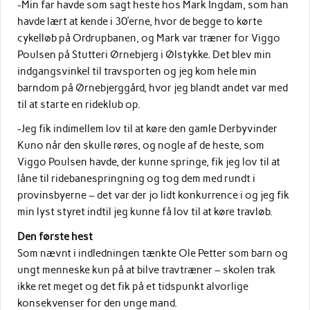
-Min far havde som sagt heste hos Mark Ingdam, som han
havde lært at kende i 30’erne, hvor de begge to kørte
cykelløb på Ordrupbanen, og Mark var træner for Viggo
Poulsen på Stutteri Ørnebjerg i Ølstykke. Det blev min
indgangsvinkel til travsporten og jeg kom hele min
barndom på Ørnebjerggård, hvor jeg blandt andet var med
til at starte en rideklub op.
-Jeg fik indimellem lov til at køre den gamle Derbyvinder
Kuno når den skulle røres, og nogle af de heste, som
Viggo Poulsen havde, der kunne springe, fik jeg lov til at
låne til ridebanespringning og tog dem med rundt i
provinsbyerne – det var der jo lidt konkurrence i og jeg fik
min lyst styret indtil jeg kunne få lov til at køre travløb.
Den første hest
Som nævnt i indledningen tænkte Ole Petter som barn og
ungt menneske kun på at bilve travtræner – skolen trak
ikke ret meget og det fik på et tidspunkt alvorlige
konsekvenser for den unge mand.