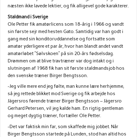
næsten ikke lavede lektier, og fik alligevel gode karakterer.
Staldmand i Sverige
Ole Petter fik amatørlicens som 18-årig i 1966 og vandt
sin første sejr med hesten Gato. Samtidig var han godt i
gang med sin konditoruddannelse og fortsatte som
amatør yderligere et par år, hvor han blandt andet vandt
amatørløbet ”Sølvskoen” på sin 20-års fødselsdag.
Drømmen om at blive travtræner var dog intakt og i
slutningen af 1968 fik han sit første staldmandsjob hos
den svenske træner Birger Bengtsson.
-Jeg ville mere end jeg følte, man kunne lære herhjemme,
så jeg rettede blikket mod Sverige og fik arbejde hos
Jägersros førende træner Birger Bengtsson – Jägersro
Gerhard Petersen, vil jeg kalde ham. En rigtig gentleman
og meget dygtig træner, fortæller Ole Petter.
-Det var faktisk min far, som skaffede mig jobbet. Når
Birger Bengtsson startede på Lunden, stod han altid hos