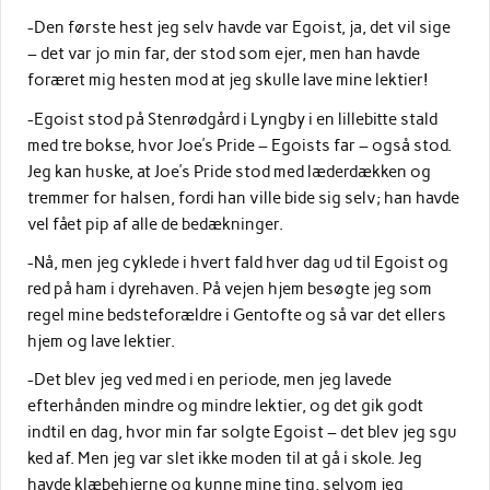
-Den første hest jeg selv havde var Egoist, ja, det vil sige
– det var jo min far, der stod som ejer, men han havde
foræret mig hesten mod at jeg skulle lave mine lektier!
-Egoist stod på Stenrødgård i Lyngby i en lillebitte stald
med tre bokse, hvor Joe’s Pride – Egoists far – også stod.
Jeg kan huske, at Joe’s Pride stod med læderdækken og
tremmer for halsen, fordi han ville bide sig selv; han havde
vel fået pip af alle de bedækninger.
-Nå, men jeg cyklede i hvert fald hver dag ud til Egoist og
red på ham i dyrehaven. På vejen hjem besøgte jeg som
regel mine bedsteforældre i Gentofte og så var det ellers
hjem og lave lektier.
-Det blev jeg ved med i en periode, men jeg lavede
efterhånden mindre og mindre lektier, og det gik godt
indtil en dag, hvor min far solgte Egoist – det blev jeg sgu
ked af. Men jeg var slet ikke moden til at gå i skole. Jeg
havde klæbehjerne og kunne mine ting, selvom jeg