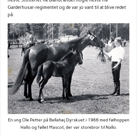
heste. Stutteriet fik blandt andet nogle heste fra
Garderhusar-regimentet og de var jo vant til at blive redet
på.
En ung Ole Petter på Bellahøj Dyrskuet i 1966 med følhoppen
Hallo og føllet Mascot, der var storebror til Nallo.