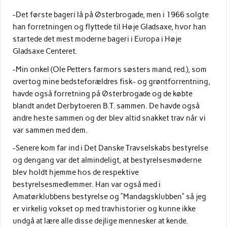
-Det første bageri lå på Østerbrogade, men i 1966 solgte
han forretningen og flyttede til Høje Gladsaxe, hvor han
startede det mest moderne bageri i Europa i Høje
Gladsaxe Centeret.
-Min onkel (Ole Petters farmors søsters mand, red.), som
overtog mine bedsteforældres fisk- og grøntforrentning,
havde også forretning på Østerbrogade og de købte
blandt andet Derbytoeren B.T. sammen. De havde også
andre heste sammen og der blev altid snakket trav når vi
var sammen med dem.
-Senere kom far ind i Det Danske Travselskabs bestyrelse
og dengang var det almindeligt, at bestyrelsesmøderne
blev holdt hjemme hos de respektive
bestyrelsesmedlemmer. Han var også med i
Amatørklubbens bestyrelse og ”Mandagsklubben” så jeg
er virkelig vokset op med travhistorier og kunne ikke
undgå at lære alle disse dejlige mennesker at kende.