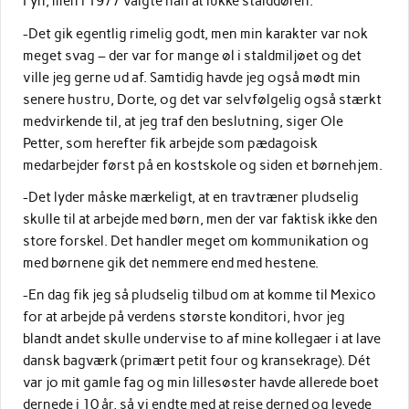
Fyn, men i 1977 valgte han at lukke stalddøren.
-Det gik egentlig rimelig godt, men min karakter var nok
meget svag – der var for mange øl i staldmiljøet og det
ville jeg gerne ud af. Samtidig havde jeg også mødt min
senere hustru, Dorte, og det var selvfølgelig også stærkt
medvirkende til, at jeg traf den beslutning, siger Ole
Petter, som herefter fik arbejde som pædagoisk
medarbejder først på en kostskole og siden et børnehjem.
-Det lyder måske mærkeligt, at en travtræner pludselig
skulle til at arbejde med børn, men der var faktisk ikke den
store forskel. Det handler meget om kommunikation og
med børnene gik det nemmere end med hestene.
-En dag fik jeg så pludselig tilbud om at komme til Mexico
for at arbejde på verdens største konditori, hvor jeg
blandt andet skulle undervise to af mine kollegaer i at lave
dansk bagværk (primært petit four og kransekrage). Dét
var jo mit gamle fag og min lillesøster havde allerede boet
dernede i 10 år, så vi endte med at rejse derned og levede