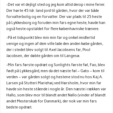
-Det var et dejligt sted og jeg kom altid derop i mine ferier.
Der hørte 45 tdr. land jord til gården, hvor der var både
forvalterbolig og en forvalter. Der var plads til 25 heste
på Lykkesborg og foruden min fars egne heste, havde han
også heste opstaldet for flere københavnske trænere.
-På et tidspunkt blev min min far og onkel imidlertid
uenige og ingen af dem ville lade den anden købe gården,
der i stedet blev solgt til Axel Jacobsens far, Poul
Jacobsen, der døbte gården om til Langesø.
-Min fars første opdræt og Sunlights første føl, Fao, blev
født på Lykkesgård, men da det næste føl – Gato – kom til
verden – var gården solgt og hestene stod nu hos Kaj A.
Larsen på Stutteri Mariehøj ved Hørsholm, hvor min far
havde sin heste stående i nogle år. Den næste i rækken var
Hallo, som blev mor til blandt andet Nallo (vinder af blandt
andet Mesterskab for Danmark), der nok var min fars
bedste opdræt.