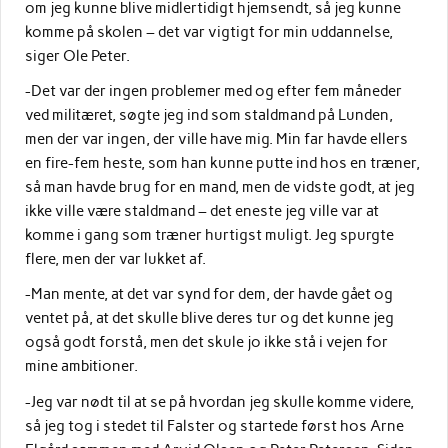
om jeg kunne blive midlertidigt hjemsendt, så jeg kunne
komme på skolen – det var vigtigt for min uddannelse,
siger Ole Peter.
-Det var der ingen problemer med og efter fem måneder
ved militæret, søgte jeg ind som staldmand på Lunden,
men der var ingen, der ville have mig. Min far havde ellers
en fire-fem heste, som han kunne putte ind hos en træner,
så man havde brug for en mand, men de vidste godt, at jeg
ikke ville være staldmand – det eneste jeg ville var at
komme i gang som træner hurtigst muligt. Jeg spurgte
flere, men der var lukket af.
-Man mente, at det var synd for dem, der havde gået og
ventet på, at det skulle blive deres tur og det kunne jeg
også godt forstå, men det skule jo ikke stå i vejen for
mine ambitioner.
-Jeg var nødt til at se på hvordan jeg skulle komme videre,
så jeg tog i stedet til Falster og startede først hos Arne