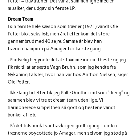
Petter – travtræner. Det var at sammenligne med en
musiker, der udgav sin første LP.
Dream Team
I sin første hele sæson som træner (1971) vandt Ole
Petter blot seks løb, men året efter kom det store
gennembrud med 40 sejre. Samme år blev han
trænerchampion på Amager for første gang.
-Pludselig begyndte det at strømme ind med heste og jeg
fik råd til at ansætte Vagn Bruhn, som jeg kendte fra
Nykøbing Falster, hvor han var hos Anthon Nielsen, siger
Ole Petter.
-Ikke lang tid efter fik jeg Palle Günther ind som ”dreng” og
sammen blev vi tre et dream team uden lige. Vi
harmonerede simpelthen så godt og hestene vandt
bunker af løb.
-På det tidspunkt var travkrigen godt i gang. Lunden-
trænerne boycottede jo Amager, men selvom jeg stod på