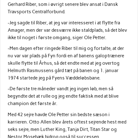
Gerhard Riber, som i øvrigt senere blev ansat i Dansk
Travsports Centralforbund.
-Jeg sagde til Riber, at jeg var interesseret i at flytte fra
Amager, men der var desværre ikke staldplads, så det blev
ikke til noget i første omgang, siger Ole Petter.
-Men dagen efter ringede Riber til mig og fortalte, at der
nu var var plads på Fyn fordi en af banens galoptrænere
skulle flytte til Århus, så det endte med at jeg overtog
Helmuth Rasmussens gård tæt på banen og 1. januar
1974 startede jeg på Fyens Væddeløbsbane.
-De første tre måneder vandt jeg ingen løb, men så
begyndte det at rulle og jeg endte faktisk med at blive
champion det første år.
Med 42 sejre havde Ole Petter sin bedste sæson i
karrieren. Otto Allen blev årets oftest sejrende hest med
seks sejre, men Luther King, Tanja Dirt, Titan Star og
Nestor Mosebæk bidrog også til successen.