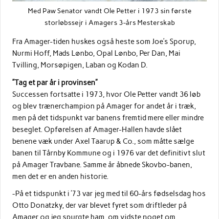
Med Paw Senator vandt Ole Petter i 1973 sin første
storløbssejr i Amagers 3-års Mesterskab
Fra Amager-tiden huskes også heste som Joe’s Sporup,
Nurmi Hoff, Mads Lønbo, Opal Lønbo, Per Dan, Mai
Tvilling, Morsøpigen, Laban og Kodan D.
”Tag et par år i provinsen”
Successen fortsatte i 1973, hvor Ole Petter vandt 36 løb
og blev trænerchampion på Amager for andet år i træk,
men på det tidspunkt var banens fremtid mere eller mindre
beseglet. Opførelsen af Amager-Hallen havde slået
benene væk under Axel Taarup & Co., som måtte sælge
banen til Tårnby Kommune og i 1976 var det definitivt slut
på Amager Travbane. Samme år åbnede Skovbo-banen,
men det er en anden historie.
-På et tidspunkt i ’73 var jeg med til 60-års fødselsdag hos
Otto Donatzky, der var blevet fyret som driftleder på
Amager og jeg spurgte ham, om vidste noget om