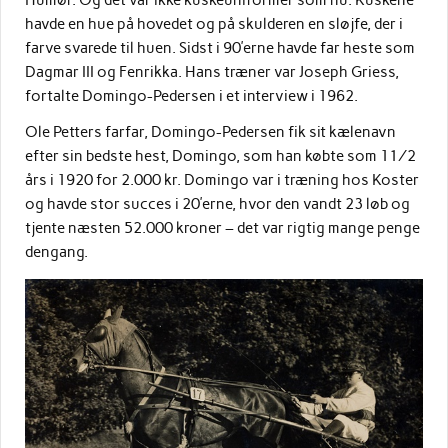
Humør. Og det var ikke kuskeuniformer som nu. Kuskene
havde en hue på hovedet og på skulderen en sløjfe, der i
farve svarede til huen. Sidst i 90’erne havde far heste som
Dagmar III og Fenrikka. Hans træner var Joseph Griess,
fortalte Domingo-Pedersen i et interview i 1962.
Ole Petters farfar, Domingo-Pedersen fik sit kælenavn
efter sin bedste hest, Domingo, som han købte som 1½
års i 1920 for 2.000 kr. Domingo var i træning hos Koster
og havde stor succes i 20’erne, hvor den vandt 23 løb og
tjente næsten 52.000 kroner – det var rigtig mange penge
dengang.