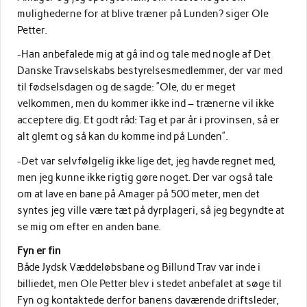
mulighederne for at blive træner på Lunden? siger Ole
Petter.
-Han anbefalede mig at gå ind og tale med nogle af Det
Danske Travselskabs bestyrelsesmedlemmer, der var med
til fødselsdagen og de sagde: ”Ole, du er meget
velkommen, men du kommer ikke ind – trænerne vil ikke
acceptere dig. Et godt råd: Tag et par år i provinsen, så er
alt glemt og så kan du komme ind på Lunden”.
-Det var selvfølgelig ikke lige det, jeg havde regnet med,
men jeg kunne ikke rigtig gøre noget. Der var også tale
om at lave en bane på Amager på 500 meter, men det
syntes jeg ville være tæt på dyrplageri, så jeg begyndte at
se mig om efter en anden bane.
Fyn er fin
Både Jydsk Væddeløbsbane og Billund Trav var inde i
billiedet, men Ole Petter blev i stedet anbefalet at søge til
Fyn og kontaktede derfor banens daværende driftsleder,