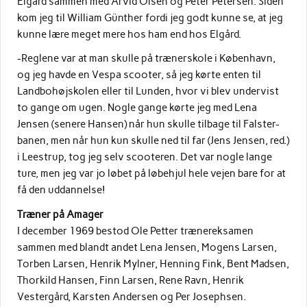
Elgård sammen med Arvid Olsen og Peter Petersen. Siden
kom jeg til William Günther fordi jeg godt kunne se, at jeg
kunne lære meget mere hos ham end hos Elgård.
-Reglene var at man skulle på trænerskole i København,
og jeg havde en Vespa scooter, så jeg kørte enten til
Landbohøjskolen eller til Lunden, hvor vi blev undervist
to gange om ugen. Nogle gange kørte jeg med Lena
Jensen (senere Hansen) når hun skulle tilbage til Falster-
banen, men når hun kun skulle ned til far (Jens Jensen, red.)
i Leestrup, tog jeg selv scooteren. Det var nogle lange
ture, men jeg var jo løbet på løbehjul hele vejen bare for at
få den uddannelse!
Træner på Amager
I december 1969 bestod Ole Petter trænereksamen
sammen med blandt andet Lena Jensen, Mogens Larsen,
Torben Larsen, Henrik Mylner, Henning Fink, Bent Madsen,
Thorkild Hansen, Finn Larsen, Rene Ravn, Henrik
Vestergård, Karsten Andersen og Per Josephsen.