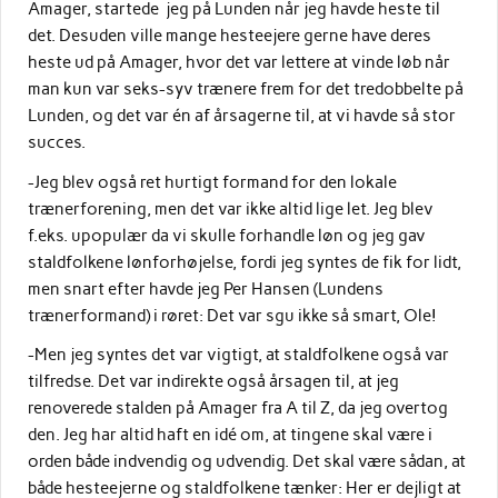
Amager, startede jeg på Lunden når jeg havde heste til
det. Desuden ville mange hesteejere gerne have deres
heste ud på Amager, hvor det var lettere at vinde løb når
man kun var seks-syv trænere frem for det tredobbelte på
Lunden, og det var én af årsagerne til, at vi havde så stor
succes.
-Jeg blev også ret hurtigt formand for den lokale
trænerforening, men det var ikke altid lige let. Jeg blev
f.eks. upopulær da vi skulle forhandle løn og jeg gav
staldfolkene lønforhøjelse, fordi jeg syntes de fik for lidt,
men snart efter havde jeg Per Hansen (Lundens
trænerformand) i røret: Det var sgu ikke så smart, Ole!
-Men jeg syntes det var vigtigt, at staldfolkene også var
tilfredse. Det var indirekte også årsagen til, at jeg
renoverede stalden på Amager fra A til Z, da jeg overtog
den. Jeg har altid haft en idé om, at tingene skal være i
orden både indvendig og udvendig. Det skal være sådan, at
både hesteejerne og staldfolkene tænker: Her er dejligt at