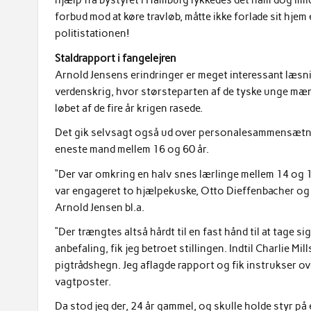
hjælp fra bystyret i Hamburg lykkedes det ham dog imidl
forbud mod at køre travløb, måtte ikke forlade sit hje
politistationen!
Staldrapport i fangelejren
Arnold Jensens erindringer er meget interessant læsni
verdenskrig, hvor størsteparten af de tyske unge mænd 
løbet af de fire år krigen rasede.
Det gik selvsagt også ud over personalesammensætning i
eneste mand mellem 16 og 60 år.
“Der var omkring en halv snes lærlinge mellem 14 og 16 
var engageret to hjælpekuske, Otto Dieffenbacher og E
Arnold Jensen bl.a.
“Der trængtes altså hårdt til en fast hånd til at tage
anbefaling, fik jeg betroet stillingen. Indtil Charlie M
pigtrådshegn. Jeg aflagde rapport og fik instrukser o
vagtposter.
Da stod jeg der, 24 år gammel, og skulle holde styr på