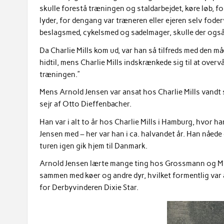
skulle forestå træningen og staldarbejdet, køre løb, f
lyder, for dengang var træneren eller ejeren selv fo
beslagsmed, cykelsmed og sadelmager, skulle der også
Da Charlie Mills kom ud, var han så tilfreds med den måde
hidtil, mens Charlie Mills indskrænkede sig til at ove
træningen.”
Mens Arnold Jensen var ansat hos Charlie Mills vandt st
sejr af Otto Dieffenbacher.
Han var i alt to år hos Charlie Mills i Hamburg, hvor ha
Jensen med – her var han i ca. halvandet år. Han nåede
turen igen gik hjem til Danmark.
Arnold Jensen lærte mange ting hos Grossmann og Mills
sammen med køer og andre dyr, hvilket formentlig var år
for Derbyvinderen Dixie Star.