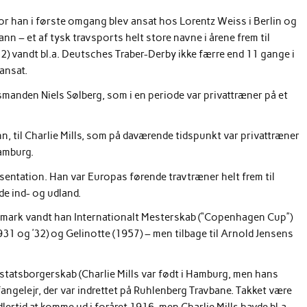
vor han i første omgang blev ansat hos Lorentz Weiss i Berlin og
n – et af tysk travsports helt store navne i årene frem til
) vandt bl.a. Deutsches Traber-Derby ikke færre end 11 gange i
ansat.
anden Niels Sølberg, som i en periode var privattræner på et
, til Charlie Mills, som på daværende tidspunkt var privattræner
amburg.
ntation. Han var Europas førende travtræner helt frem til
de ind- og udland.
 Danmark vandt han Internationalt Mesterskab (“Copenhagen Cup”)
31 og ’32) og Gelinotte (1957) – men tilbage til Arnold Jensens
 statsborgerskab (Charlie Mills var født i Hamburg, men hans
 fangelejr, der var indrettet på Ruhlenberg Travbane. Takket være