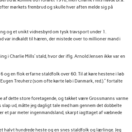
ertid at komme ud i foråret 1916, men Charlie Mills havde bl.a.
m efter mørkets frembrud og skulle hver aften melde sig på
ng og et unikt vidnesbyrd om tysk travsport under 1.
var indkaldt til hæren, der mistede over to millioner mand i
 Charlie Mills’ stald, hvor der iflg. Arnold Jensen ikke var en
og en flok erfarne staldfolk over 60. Til at køre hestene i løb
ugen Treuherz (som ofte kørte løb i Danmark, red.).” fortalte
 sige af dette store foretagende, og takket være Grossmanns varme
ills slap ud, måtte jeg dagligt tale med ham gennem det dobbelte
ver et par meter ingenmandsland, skarpt iagttaget af væbnede
 et halvt hundrede heste og en snes staldfolk og lærlinge. Jeg