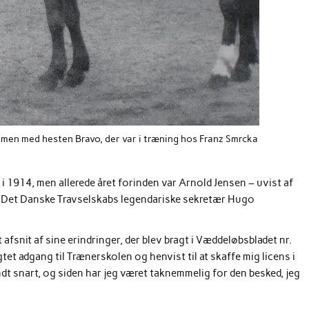
men med hesten Bravo, der var i træning hos Franz Smrcka
i 1914, men allerede året forinden var Arnold Jensen – uvist af
af Det Danske Travselskabs legendariske sekretær Hugo
afsnit af sine erindringer, der blev bragt i Væddeløbsbladet nr.
tet adgang til Trænerskolen og henvist til at skaffe mig licens i
ndt snart, og siden har jeg været taknemmelig for den besked, jeg