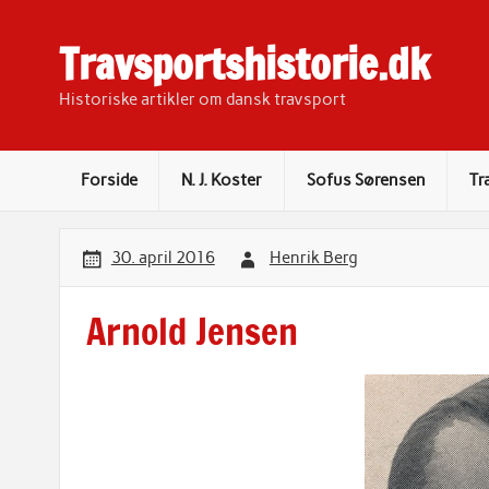
Skip
to
content
Travsportshistorie.dk
Historiske artikler om dansk travsport
Forside
N. J. Koster
Sofus Sørensen
Tr
30. april 2016
Henrik Berg
Arnold Jensen