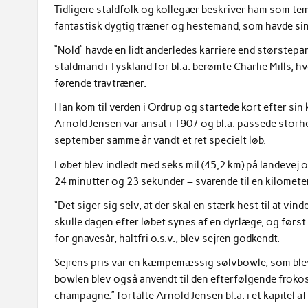
Tidligere staldfolk og kollegaer beskriver ham som t
fantastisk dygtig træner og hestemand, som havde sin
“Nold” havde en lidt anderledes karriere end størstepa
staldmand i Tyskland for bl.a. berømte Charlie Mills,
førende travtræner.
Han kom til verden i Ordrup og startede kort efter si
Arnold Jensen var ansat i 1907 og bl.a. passede storh
september samme år vandt et ret specielt løb.
Løbet blev indledt med seks mil (45,2 km) på landevej 
24 minutter og 23 sekunder – svarende til en kilometer
“Det siger sig selv, at der skal en stærk hest til at vin
skulle dagen efter løbet synes af en dyrlæge, og først
for gnavesår, haltfri o.s.v., blev sejren godkendt.
Sejrens pris var en kæmpemæssig sølvbowle, som blev 
bowlen blev også anvendt til den efterfølgende frokos
champagne.” fortalte Arnold Jensen bl.a. i et kapitel af 