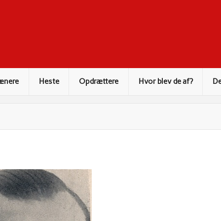
ænere
Heste
Opdrættere
Hvor blev de af?
De