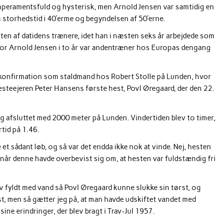
emperamentsfuld og hysterisk, men Arnold Jensen var samtidig en
 storhedstid i 40’erme og begyndelsen af 50’erne.
rten af datidens trænere, idet han i næsten seks år arbejdede som
 hvor Arnold Jensen i to år var andentræner hos Europas dengang
n konfirmation som staldmand hos Robert Stolle på Lunden, hvor
esteejeren Peter Hansens første hest, Povl Øregaard, der den 22.
og afsluttet med 2000 meter på Lunden. Vindertiden blev to timer,
tid på 1.46.
de et sådant løb, og så var det endda ikke nok at vinde. Nej, hesten
 når denne havde overbevist sig om, at hesten var fuldstændig fri
fyldt med vand så Povl Øregaard kunne slukke sin tørst, og
t, men så gætter jeg på, at man havde udskiftet vandet med
sine erindringer, der blev bragt i Trav-Jul 1957.