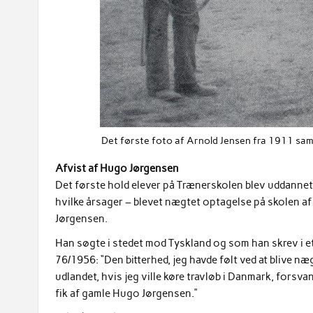
Det første foto af Arnold Jensen fra 1911 sam
Afvist af Hugo Jørgensen
Det første hold elever på Trænerskolen blev uddannet 
hvilke årsager – blevet nægtet optagelse på skolen 
Jørgensen.
Han søgte i stedet mod Tyskland og som han skrev i et 
76/1956: “Den bitterhed, jeg havde følt ved at blive næg
udlandet, hvis jeg ville køre travløb i Danmark, forsva
fik af gamle Hugo Jørgensen.”