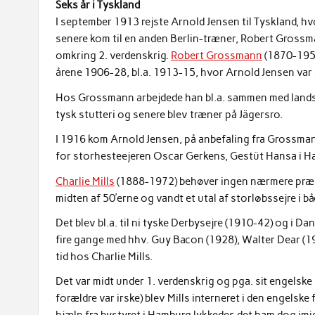
Seks år i Tyskland
I september 1913 rejste Arnold Jensen til Tyskland, h
senere kom til en anden Berlin-træner, Robert Grossman
omkring 2. verdenskrig.
Robert Grossmann
(1870-1952
årene 1906-28, bl.a. 1913-15, hvor Arnold Jensen var 
Hos Grossmann arbejdede han bl.a. sammen med landsm
tysk stutteri og senere blev træner på Jägersro.
I 1916 kom Arnold Jensen, på anbefaling fra Grossmann
for storhesteejeren Oscar Gerkens, Gestüt Hansa i H
Charlie Mills
(1888-1972) behøver ingen nærmere præse
midten af 50’erne og vandt et utal af storløbssejre i bå
Det blev bl.a. til ni tyske Derbysejre (1910-42) og i
fire gange med hhv. Guy Bacon (1928), Walter Dear (19
tid hos Charlie Mills.
Det var midt under 1. verdenskrig og pga. sit engelske
forældre var irske) blev Mills interneret i den engelske