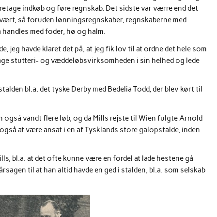
oretage indkøb og føre regnskab. Det sidste var værre end det
dervært, så foruden lønningsregnskaber, regnskaberne med
 handles med foder, hø og halm.
, jeg havde klaret det på, at jeg fik lov til at ordne det hele som
rvåge stutteri- og væddeløbsvirksomheden i sin helhed og lede
alden bl.a. det tyske Derby med Bedelia Todd, der blev kørt til
n også vandt flere løb, og da Mills rejste til Wien fulgte Arnold
 også at være ansat i en af Tysklands store galopstalde, inden
, bl.a. at det ofte kunne være en fordel at lade hestene gå
sagen til at han altid havde en ged i stalden, bl.a. som selskab