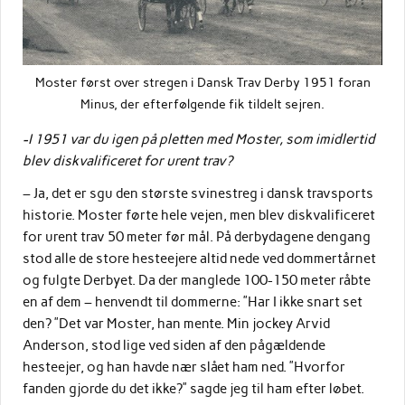
Moster først over stregen i Dansk Trav Derby 1951 foran
Minus, der efterfølgende fik tildelt sejren.
-I 1951 var du igen på pletten med Moster, som imidlertid
blev diskvalificeret for urent trav?
– Ja, det er sgu den største svinestreg i dansk travsports
historie. Moster førte hele vejen, men blev diskvalificeret
for urent trav 50 meter før mål. På derbydagene dengang
stod alle de store hesteejere altid nede ved dommertårnet
og fulgte Derbyet. Da der manglede 100-150 meter råbte
en af dem – henvendt til dommerne: ”Har I ikke snart set
den? ”Det var Moster, han mente. Min jockey Arvid
Anderson, stod lige ved siden af den pågældende
hesteejer, og han havde nær slået ham ned. ”Hvorfor
fanden gjorde du det ikke?” sagde jeg til ham efter løbet.