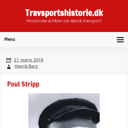
Skip
to
Travsportshistorie.dk
content
Historiske artikler om dansk travsport
Menu
21. marts 2016
Henrik Berg
Poul Stripp