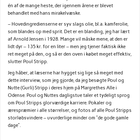
én af de mange heste, der igennem årene er blevet
behandlet med hans mirakelvæske.
– Hovedingredienserne er syv slags olie, bl.a. kamferolie,
som blandes op med sprit. Det er en blanding, jeg har lært
af Arnold Jensen i 1928. Mange vil måske mene, at den er
lidt dyr – 135 kr. for en liter – men jeg tjener faktisk ikke
ret meget på den, og så er den oven i købet meget effektiv,
slutter Poul Stripp.
Jeg håber, at læserne har hygget sig lige så meget med
dette interview, som jeg gjorde, da jeg besøgte Poul og
Nutte (Gurli) Stripp i deres hjem på Margrethes Alle i
Odense. Poul og Nuttes dagligstue taler et tydeligt sprog
om Poul Stripps glorværdige karriere. Pokaler og
ærespræmier i alle størrelser, og fotos af alle Poul Stripps
storløbsvindere – uvurderlige minder om ”de gode gamle
dage”.