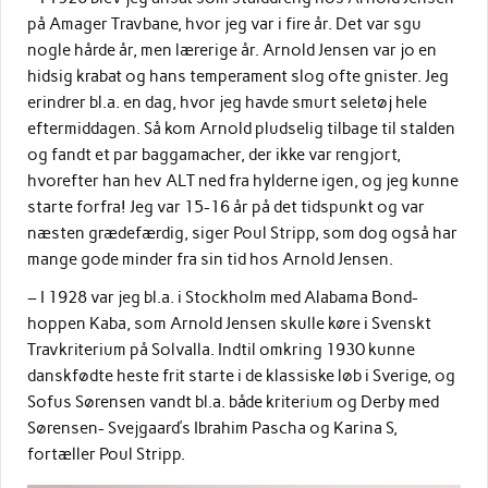
på Amager Travbane, hvor jeg var i fire år. Det var sgu
nogle hårde år, men lærerige år. Arnold Jensen var jo en
hidsig krabat og hans temperament slog ofte gnister. Jeg
erindrer bl.a. en dag, hvor jeg havde smurt seletøj hele
eftermiddagen. Så kom Arnold pludselig tilbage til stalden
og fandt et par baggamacher, der ikke var rengjort,
hvorefter han hev ALT ned fra hylderne igen, og jeg kunne
starte forfra! Jeg var 15-16 år på det tidspunkt og var
næsten grædefærdig, siger Poul Stripp, som dog også har
mange gode minder fra sin tid hos Arnold Jensen.
– I 1928 var jeg bl.a. i Stockholm med Alabama Bond-
hoppen Kaba, som Arnold Jensen skulle køre i Svenskt
Travkriterium på Solvalla. Indtil omkring 1930 kunne
danskfødte heste frit starte i de klassiske løb i Sverige, og
Sofus Sørensen vandt bl.a. både kriterium og Derby med
Sørensen- Svejgaard’s Ibrahim Pascha og Karina S,
fortæller Poul Stripp.