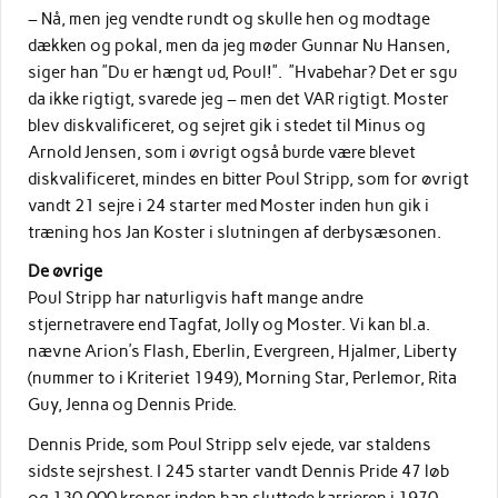
– Nå, men jeg vendte rundt og skulle hen og modtage
dækken og pokal, men da jeg møder Gunnar Nu Hansen,
siger han ”Du er hængt ud, Poul!”. ”Hvabehar? Det er sgu
da ikke rigtigt, svarede jeg – men det VAR rigtigt. Moster
blev diskvalificeret, og sejret gik i stedet til Minus og
Arnold Jensen, som i øvrigt også burde være blevet
diskvalificeret, mindes en bitter Poul Stripp, som for øvrigt
vandt 21 sejre i 24 starter med Moster inden hun gik i
træning hos Jan Koster i slutningen af derbysæsonen.
De øvrige
Poul Stripp har naturligvis haft mange andre
stjernetravere end Tagfat, Jolly og Moster. Vi kan bl.a.
nævne Arion’s Flash, Eberlin, Evergreen, Hjalmer, Liberty
(nummer to i Kriteriet 1949), Morning Star, Perlemor, Rita
Guy, Jenna og Dennis Pride.
Dennis Pride, som Poul Stripp selv ejede, var staldens
sidste sejrshest. I 245 starter vandt Dennis Pride 47 løb
og 130.000 kroner inden han sluttede karrieren i 1970.