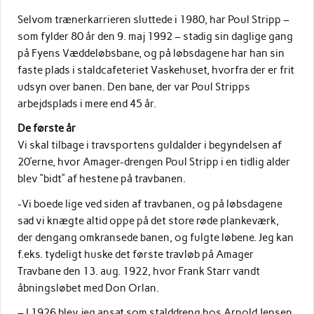
Selvom trænerkarrieren sluttede i 1980, har Poul Stripp –
som fylder 80 år den 9. maj 1992 – stadig sin daglige gang
på Fyens Væddeløbsbane, og på løbsdagene har han sin
faste plads i staldcafeteriet Vaskehuset, hvorfra der er frit
udsyn over banen. Den bane, der var Poul Stripps
arbejdsplads i mere end 45 år.
De første år
Vi skal tilbage i travsportens guldalder i begyndelsen af
20’erne, hvor Amager-drengen Poul Stripp i en tidlig alder
blev “bidt” af hestene på travbanen.
-Vi boede lige ved siden af travbanen, og på løbsdagene
sad vi knægte altid oppe på det store røde plankeværk,
der dengang omkransede banen, og fulgte løbene. Jeg kan
f.eks. tydeligt huske det første travløb på Amager
Travbane den 13. aug. 1922, hvor Frank Starr vandt
åbningsløbet med Don Orlan.
– I 1926 blev jeg ansat som stalddreng hos Arnold Jensen