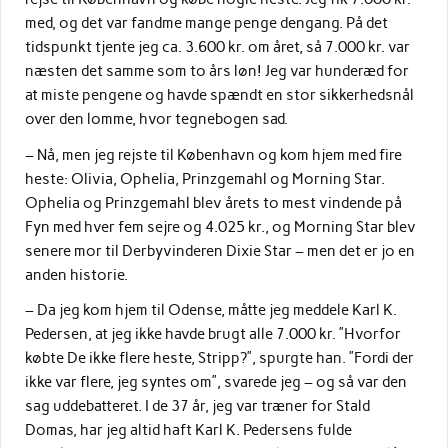
med, og det var fandme mange penge dengang. På det
tidspunkt tjente jeg ca. 3.600 kr. om året, så 7.000 kr. var
næsten det samme som to års løn! Jeg var hunderæd for
at miste pengene og havde spændt en stor sikkerhedsnål
over den lomme, hvor tegnebogen sad.
– Nå, men jeg rejste til København og kom hjem med fire
heste: Olivia, Ophelia, Prinzgemahl og Morning Star.
Ophelia og Prinzgemahl blev årets to mest vindende på
Fyn med hver fem sejre og 4.025 kr., og Morning Star blev
senere mor til Derbyvinderen Dixie Star – men det er jo en
anden historie.
– Da jeg kom hjem til Odense, måtte jeg meddele Karl K.
Pedersen, at jeg ikke havde brugt alle 7.000 kr. ”Hvorfor
købte De ikke flere heste, Stripp?”, spurgte han. ”Fordi der
ikke var flere, jeg syntes om”, svarede jeg – og så var den
sag uddebatteret. I de 37 år, jeg var træner for Stald
Domas, har jeg altid haft Karl K. Pedersens fulde