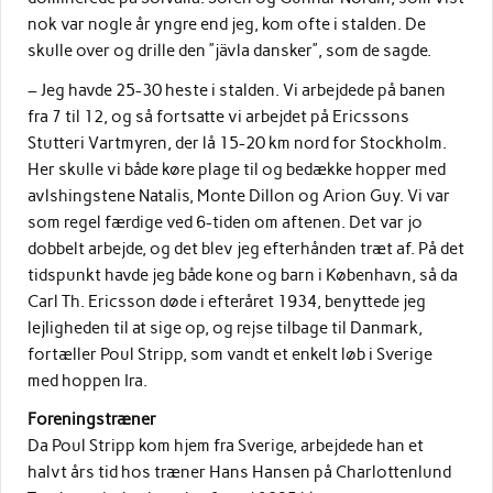
nok var nogle år yngre end jeg, kom ofte i stalden. De
skulle over og drille den ”jävla dansker”, som de sagde.
– Jeg havde 25-30 heste i stalden. Vi arbejdede på banen
fra 7 til 12, og så fortsatte vi arbejdet på Ericssons
Stutteri Vartmyren, der lå 15-20 km nord for Stockholm.
Her skulle vi både køre plage til og bedække hopper med
avlshingstene Natalis, Monte Dillon og Arion Guy. Vi var
som regel færdige ved 6-tiden om aftenen. Det var jo
dobbelt arbejde, og det blev jeg efterhånden træt af. På det
tidspunkt havde jeg både kone og barn i København, så da
Carl Th. Ericsson døde i efteråret 1934, benyttede jeg
lejligheden til at sige op, og rejse tilbage til Danmark,
fortæller Poul Stripp, som vandt et enkelt løb i Sverige
med hoppen Ira.
Foreningstræner
Da Poul Stripp kom hjem fra Sverige, arbejdede han et
halvt års tid hos træner Hans Hansen på Charlottenlund