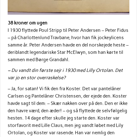
38 kroner om ugen
I 1930 flyttede Poul Stripp til Peter Andersen – Peter Fidus
– på Charlottenlund Travbane, hvor han fik jockeylicens
samme år. Peter Andersen havde en del norskejede heste –
deriblandt legendariske Star McElwyn, som han kørte til
sammen med Børge Grandahl.
– Du vandt din første sejr i 1930 med Lilly Ortolan. Det
var jo en stor overraskelse?
– Ja, for satan! Vi fik den fra Koster. Det var pantelåner
Carlsen og Pantelåner Christensen, der ejede den. Koster
havde sagt til dem: – Skær nakken over på den. Den er ikke
den havre værd, den æder! – og så flyttede de selvfølgelig
hesten. 14 dage efter skulle jeg starte den. Koster var
storfavorit med Lille Claus, men jeg vandt løbet med Lily
Ortolan, og Koster var rasende. Han var nemlig den