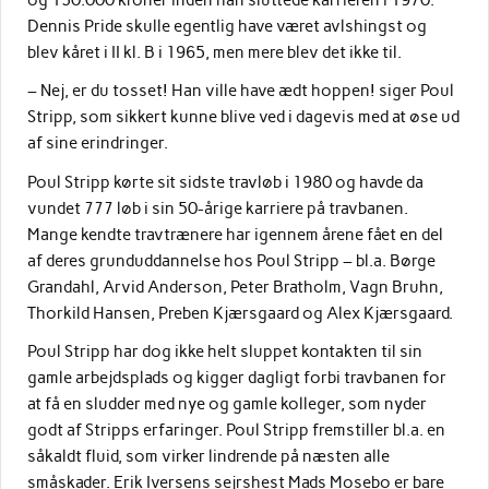
Dennis Pride skulle egentlig have været avlshingst og
blev kåret i II kl. B i 1965, men mere blev det ikke til.
– Nej, er du tosset! Han ville have ædt hoppen! siger Poul
Stripp, som sikkert kunne blive ved i dagevis med at øse ud
af sine erindringer.
Poul Stripp kørte sit sidste travløb i 1980 og havde da
vundet 777 løb i sin 50-årige karriere på travbanen.
Mange kendte travtrænere har igennem årene fået en del
af deres grunduddannelse hos Poul Stripp – bl.a. Børge
Grandahl, Arvid Anderson, Peter Bratholm, Vagn Bruhn,
Thorkild Hansen, Preben Kjærsgaard og Alex Kjærsgaard.
Poul Stripp har dog ikke helt sluppet kontakten til sin
gamle arbejdsplads og kigger dagligt forbi travbanen for
at få en sludder med nye og gamle kolleger, som nyder
godt af Stripps erfaringer. Poul Stripp fremstiller bl.a. en
såkaldt fluid, som virker lindrende på næsten alle
småskader. Erik Iversens sejrshest Mads Mosebo er bare