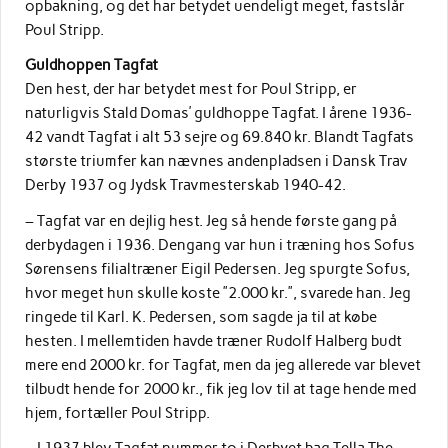
opbakning, og det har betydet uendeligt meget, fastslår
Poul Stripp.
Guldhoppen Tagfat
Den hest, der har betydet mest for Poul Stripp, er
naturligvis Stald Domas’ guldhoppe Tagfat. I årene 1936-
42 vandt Tagfat i alt 53 sejre og 69.840 kr. Blandt Tagfats
største triumfer kan nævnes andenpladsen i Dansk Trav
Derby 1937 og Jydsk Travmesterskab 1940-42.
– Tagfat var en dejlig hest. Jeg så hende første gang på
derbydagen i 1936. Dengang var hun i træning hos Sofus
Sørensens filialtræner Eigil Pedersen. Jeg spurgte Sofus,
hvor meget hun skulle koste ”2.000 kr.”, svarede han. Jeg
ringede til Karl. K. Pedersen, som sagde ja til at købe
hesten. I mellemtiden havde træner Rudolf Halberg budt
mere end 2000 kr. for Tagfat, men da jeg allerede var blevet
tilbudt hende for 2000 kr., fik jeg lov til at tage hende med
hjem, fortæller Poul Stripp.