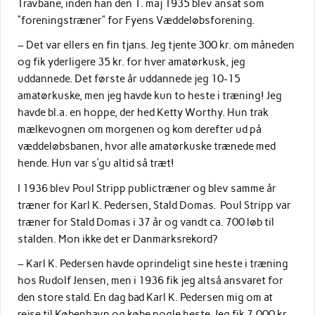
Travbane, inden han den 1. maj 1935 blev ansat som
”foreningstræner” for Fyens Væddeløbsforening.
– Det var ellers en fin tjans. Jeg tjente 300 kr. om måneden
og fik yderligere 35 kr. for hver amatørkusk, jeg
uddannede. Det første år uddannede jeg 10-15
amatørkuske, men jeg havde kun to heste i træning! Jeg
havde bl.a. en hoppe, der hed Ketty Worthy. Hun trak
mælkevognen om morgenen og kom derefter ud på
væddeløbsbanen, hvor alle amatørkuske trænede med
hende. Hun var s’gu altid så træt!
I 1936 blev Poul Stripp publictræner og blev samme år
træner for Karl K. Pedersen, Stald Domas. Poul Stripp var
træner for Stald Domas i 37 år og vandt ca. 700 løb til
stalden. Mon ikke det er Danmarksrekord?
– Karl K. Pedersen havde oprindeligt sine heste i træning
hos Rudolf Jensen, men i 1936 fik jeg altså ansvaret for
den store stald. En dag bad Karl K. Pedersen mig om at
rejse til København og købe nogle heste. Jeg fik 7.000 kr.