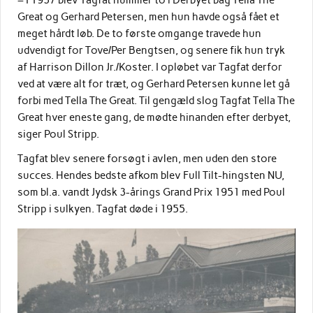
– I 1937 blev Tagfat nummer to i Derbyet bag Tella The
Great og Gerhard Petersen, men hun havde også fået et
meget hårdt løb. De to første omgange travede hun
udvendigt for Tove/Per Bengtsen, og senere fik hun tryk
af Harrison Dillon Jr./Koster. I opløbet var Tagfat derfor
ved at være alt for træt, og Gerhard Petersen kunne let gå
forbi med Tella The Great. Til gengæld slog Tagfat Tella The
Great hver eneste gang, de mødte hinanden efter derbyet,
siger Poul Stripp.
Tagfat blev senere forsøgt i avlen, men uden den store
succes. Hendes bedste afkom blev Full Tilt-hingsten NU,
som bl.a. vandt Jydsk 3-årings Grand Prix 1951 med Poul
Stripp i sulkyen. Tagfat døde i 1955.