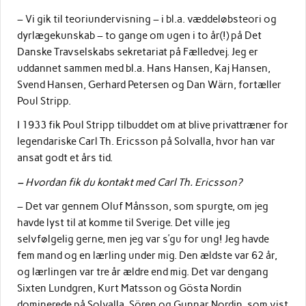
– Vi gik til teoriundervisning – i bl.a. væddeløbsteori og
dyrlægekunskab – to gange om ugen i to år(!) på Det
Danske Travselskabs sekretariat på Fælledvej. Jeg er
uddannet sammen med bl.a. Hans Hansen, Kaj Hansen,
Svend Hansen, Gerhard Petersen og Dan Wärn, fortæller
Poul Stripp.
I 1933 fik Poul Stripp tilbuddet om at blive privattræner for
legendariske Carl Th. Ericsson på Solvalla, hvor han var
ansat godt et års tid.
– Hvordan fik du kontakt med Carl Th. Ericsson?
– Det var gennem Oluf Månsson, som spurgte, om jeg
havde lyst til at komme til Sverige. Det ville jeg
selvfølgelig gerne, men jeg var s’gu for ung! Jeg havde
fem mand og en lærling under mig. Den ældste var 62 år,
og lærlingen var tre år ældre end mig. Det var dengang
Sixten Lundgren, Kurt Matsson og Gösta Nordin
dominerede på Solvalla. Sören og Gunnar Nordin, som vist