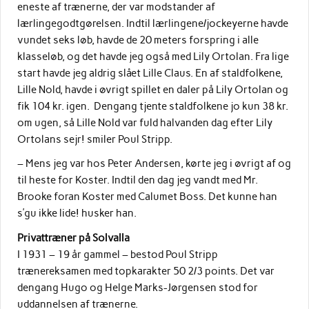
eneste af trænerne, der var modstander af
lærlingegodtgørelsen. Indtil lærlingene/jockeyerne havde
vundet seks løb, havde de 20 meters forspring i alle
klasseløb, og det havde jeg også med Lily Ortolan. Fra lige
start havde jeg aldrig slået Lille Claus. En af staldfolkene,
Lille Nold, havde i øvrigt spillet en daler på Lily Ortolan og
fik 104 kr. igen. Dengang tjente staldfolkene jo kun 38 kr.
om ugen, så Lille Nold var fuld halvanden dag efter Lily
Ortolans sejr! smiler Poul Stripp.
– Mens jeg var hos Peter Andersen, kørte jeg i øvrigt af og
til heste for Koster. Indtil den dag jeg vandt med Mr.
Brooke foran Koster med Calumet Boss. Det kunne han
s’gu ikke lide! husker han.
Privattræner på Solvalla
I 1931 – 19 år gammel – bestod Poul Stripp
trænereksamen med topkarakter 50 2/3 points. Det var
dengang Hugo og Helge Marks-Jørgensen stod for
uddannelsen af trænerne.