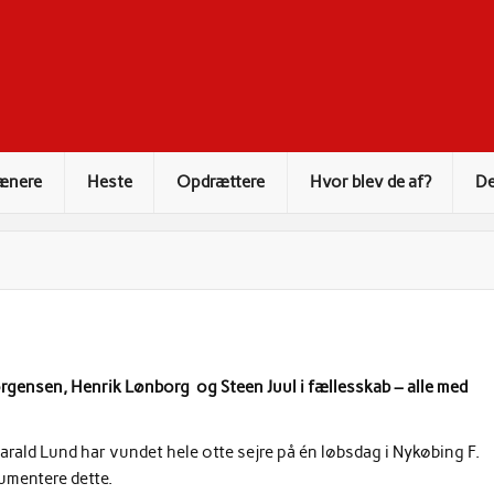
ænere
Heste
Opdrættere
Hvor blev de af?
De
Jørgensen, Henrik Lønborg og Steen Juul i fællesskab – alle med
rald Lund har vundet hele otte sejre på én løbsdag i Nykøbing F.
kumentere dette.