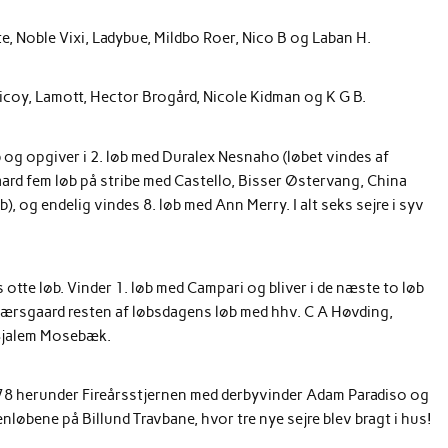
, Noble Vixi, Ladybue, Mildbo Roer, Nico B og Laban H.
icoy, Lamott, Hector Brogård, Nicole Kidman og K G B.
løb og opgiver i 2. løb med Duralex Nesnaho (løbet vindes af
ard fem løb på stribe med Castello, Bisser Østervang, China
), og endelig vindes 8. løb med Ann Merry. I alt seks sejre i syv
 otte løb. Vinder 1. løb med Campari og bliver i de næste to løb
Kjærsgaard resten af løbsdagens løb med hhv. C A Høvding,
Sjalem Mosebæk.
1978 herunder Fireårsstjernen med derbyvinder Adam Paradiso og
nløbene på Billund Travbane, hvor tre nye sejre blev bragt i hus!