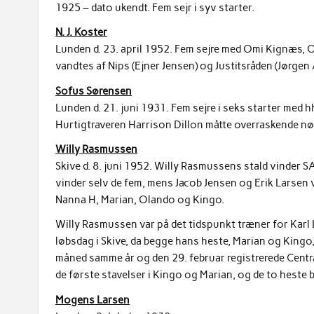
1925 – dato ukendt. Fem sejr i syv starter.
N. J. Koster
Lunden d. 23. april 1952. Fem sejre med Omi Kignæs, 
vandtes af Nips (Ejner Jensen) og Justitsråden (Jørge
Sofus Sørensen
Lunden d. 21. juni 1931. Fem sejre i seks starter med h
Hurtigtraveren Harrison Dillon måtte overraskende nøj
Willy Rasmussen
Skive d. 8. juni 1952. Willy Rasmussens stald vinder S
vinder selv de fem, mens Jacob Jensen og Erik Larsen 
Nanna H, Marian, Olando og Kingo.
Willy Rasmussen var på det tidspunkt træner for Karl 
løbsdag i Skive, da begge hans heste, Marian og Kingo,
måned samme år og den 29. februar registrerede Cent
de første stavelser i Kingo og Marian, og de to heste bl
Mogens Larsen