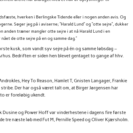
idsfæste, hverken i Berlingske Tidende eller i nogen anden avis. Og
logerne. Søger jeg på i aviserne; “Harald Lund” og “otte sejre”, dukker
en anden træner mangler otte sejre i at nå Harald Lund i en
r nået de otte sejre på en og samme dag.”
første kusk, som vandt syv sejre på én og samme løbsdag –
hus. Bedriften er siden hen blevet gentaget to gange af hhv.
. Androkles, Hey To Reason, Hamlet T, Gnisten Langager, Frankie
 stribe. Der har også været talt om, at Birger Jørgensen har
to er foreløbig ukendt.
k Dusine og Power Hoff var vinderhestene i dagens fire første
å de tre næste løb med Fut M, Pernille Speed og Oliver Kjærsholm.