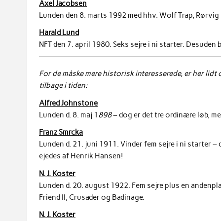
Axel Jacobsen
Lunden den 8. marts 1992 med hhv. Wolf Trap, Rørvig P
Harald Lund
NFT den 7. april 1980. Seks sejre i ni starter. Desuden b
For de måske mere historisk interesserede, er her lid
tilbage i tiden:
Alfred Johnstone
Lunden d. 8. maj 1
898
– dog er det tre ordinære løb, me
Franz Smrcka
Lunden d. 21. juni 1911. Vinder fem sejre i ni starte
ejedes af Henrik Hansen!
N. J. Koster
Lunden d. 20. august 1922. Fem sejre plus en andenplad
Friend II, Crusader og Badinage.
N. J. Koster