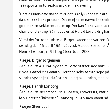
Travsportshistorie.dk’s artikler – skriver flg.:
“Harald Lunds otte dagsejre er det ikke lykkedes mig at t
da slet ikke i lokalpressen. Det er ej heller nævnt i nekro
godt nok en række resultater op. Det kan f. eks. være, at 
championatskamp. Så mit bud er, at Harald Lund aldrig ha
Vi må derfor konkludere, at Birger Jørgensen var den 
søndag den 28. april 1984 på Jydsk Væddeløbsbane i År
Henrik Lønborg i 1991 og Steen Juul i 2001.
7 sejre: Birger Jørgensen
Århus d. 28.4.1984. Syv sejre i otte starter med hhhv
Bogø, Gazzel og Granit S. Heraf de seks første sejre på
vundet syv sejre (ud af otte starter) på Lunden, men da
7 sejre: Henrik Lønborg
Århus d. 28. december 1991. Jorken, Power MM, Patric
løb. Herefter “kiksedee” Lønborg i 5. løb, men vandt s
7 sejre: Steen Juul