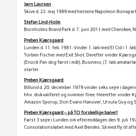
Jørn Laursen
Skive d. 22. maj 1989 med hestene Napoleon Bonaparte
Stefan Lind-Holm
Bornholms Brand Park d. 7. juni 2011 med Cherokee, N
Preben Kjærsgaard
Lunden d. 11. feb. 1981: Vinder 1. løb med El Cid i 1. 
Torben Fischer med Exit Shot. Derefter vinder Kjærsga
(Enock Pan dog først i mål), Business, (7. løb amatørløb
starter.
Preben Kjærsgaard
Billund d. 20. december 1979 vinder seks sejre i dagens
hhv. diskvaliferet og nummer firee. Heerefter vinder 
Amazon Sporup, Don Evans Hanover, Ursula Guy og 
Preben Kjærsgaard – på TO forskellige baner!
Først 3 sejre i Lunden om eftermiddagen den 9. juli 
Consolationsløbet med Axel Bendes. Så med fly til afte