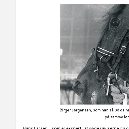
Birger Jørgensen, som han så ud da 
på samme løb
Hans Larsen – som er ekspert i at søge i aviserne og g