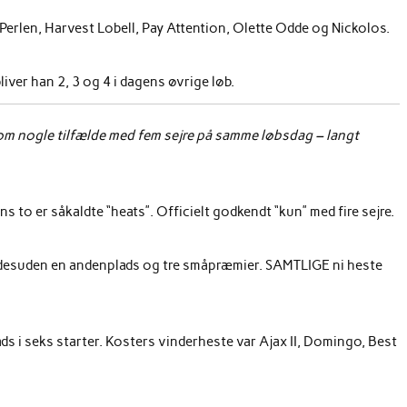
erlen, Harvest Lobell, Pay Attention, Olette Odde og Nickolos.
liver han 2, 3 og 4 i dagens øvrige løb.
t om nogle tilfælde med fem sejre på samme løbsdag – langt
ns to er såkaldte “heats”. Officielt godkendt “kun” med fire sejre.
r – desuden en andenplads og tre småpræmier. SAMTLIGE ni heste
s i seks starter. Kosters vinderheste var Ajax II, Domingo, Best