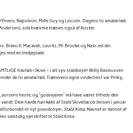
O’Pinero, Napoleon, Mille Guy og Lincoln. Dagens to amatørløb
n Andersen), sidstnævnte trænes også af Koster.
hv. Bravo II, Macavali, Lauritz, Mr Brooke og Nasr-ed-din.
es med en tredjeplads.
AMTLIGE travløb i Skive – i alt syv staldsejre! Willy Rasmussen
vinder de to amatørløb. Trænerens egne vinderhest var Pinky,
Laursens heste, og “godsejeren” må have været tilfreds den
 vandt. Dem havde han købt af Stald Skive/Jacob Jensen i januar
ralforbundet et nyt pseudonym,
Stald Kima.
Navnet er dannet af
ev samtidig ejerskiftet til Stald Kima.