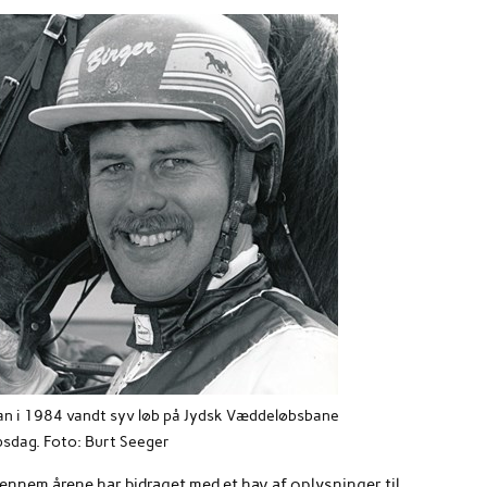
han i 1984 vandt syv løb på Jydsk Væddeløbsbane
sdag. Foto: Burt Seeger
ennem årene har bidraget med et hav af oplysninger til