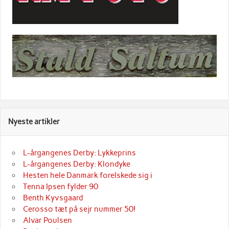
Nyeste artikler
L-årgangenes Derby: Lykkeprins
L-årgangenes Derby: Klondyke
Hesten hele Danmark forelskede sig i
Tenna Ipsen fylder 90
Benth Kyvsgaard
Cerosso tæt på sejr nummer 50!
Alvar Poulsen