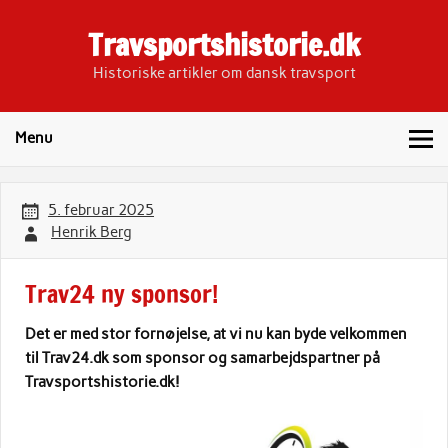
Skip
to
Travsportshistorie.dk
content
Historiske artikler om dansk travsport
Menu
5. februar 2025
Henrik Berg
Trav24 ny sponsor!
Det er med stor fornøjelse, at vi nu kan byde velkommen
til Trav24.dk som sponsor og samarbejdspartner på
Travsportshistorie.dk!