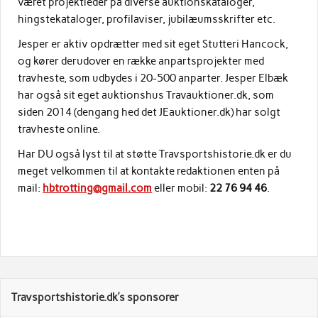
været projektleder på diverse auktionskataloger,
hingstekataloger, profilaviser, jubilæumsskrifter etc.
Jesper er aktiv opdrætter med sit eget Stutteri Hancock,
og kører derudover en række anpartsprojekter med
travheste, som udbydes i 20-500 anparter. Jesper Elbæk
har også sit eget auktionshus Travauktioner.dk, som
siden 2014 (dengang hed det JEauktioner.dk) har solgt
travheste online.
Har DU også lyst til at støtte Travsportshistorie.dk er du
meget velkommen til at kontakte redaktionen enten på
mail:
hbtrotting@gmail.com
eller mobil:
22 76 94 46
.
Travsportshistorie.dk’s sponsorer