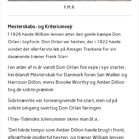
F.M.R.
Mesterskabs- og Kriteriumsejr
I
1926 havde William Jensen atter den gamle kæmpe Don
Orlan i topform. Don Orlan var hesten, der i 1922 havde
vundet det allerførste løb på Amager Travbane for sin
daværende træner Frank Starr.
I en alder af ni år vandt Don Orlan fire sejre i syv starter,
heriblandt Mesterskab for Danmark foran San Walker og
Harrison Dillon, mens Brooke Worthy og Amber Dillon
tog de sidste præmier.
Sidstnævnte var toneangivende fra start, men ud på
sidste omgang overtog Don Orlan føringen.
I Trav-Tidendes Julenummer skrev man bl.a.:
“Det hårde tempo som Amber Dillon havde brugt i front,
afkræftede imidlertid hesten, og træner William Jensen