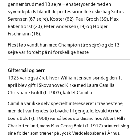
gennembrud med 13 sejre – ensbetydende med en
syvendeplads blandt de professionelle kuske bag Sofus
Sørensen (67 sejre), Koster (62), Paul Groch (39), Max
Rabenhorst (23), Peter Andersen (19) og Holger
Fischmann (16).
Flest løb vandt han med Champion (tre sejre) og de 13
sejre var fordelt på ni forskellige heste.
Giftermål og børn
1923 var også året, hvor William Jensen søndag den 1.
april blev gift i Skovshoved Kirke med Laura Camilla
Christiane Boldt (f. 1903), kaldet Camilla.
Camilla var ikke selv specielt interesseret i travhestene,
men det var hendes to brødre til gengæld. Evald
Arthur
Louis Boldt (f. 1908) var således staldmand hos Albert Hill i
Charlottenlund, mens
Max Georg Boldt (f. 1917) primært slog
sine folder som træner på Jydsk Væddeløbsbane i Århus.