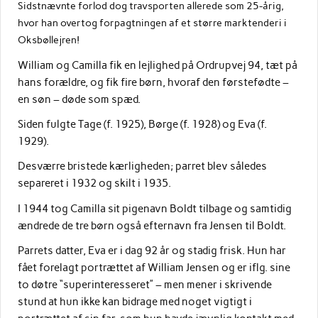
Sidstnævnte forlod dog travsporten allerede som 25-årig,
hvor han overtog forpagtningen af et større marktenderi i
Oksbøllejren!
William og Camilla fik en lejlighed på Ordrupvej 94, tæt på
hans forældre, og fik fire børn, hvoraf den førstefødte –
en søn – døde som spæd.
Siden fulgte Tage (f. 1925), Børge (f. 1928) og Eva (f.
1929).
Desværre bristede kærligheden; parret blev således
separeret i 1932 og skilt i 1935.
I 1944 tog Camilla sit pigenavn Boldt tilbage og samtidig
ændrede de tre børn også efternavn fra Jensen til Boldt.
Parrets datter, Eva er i dag 92 år og stadig frisk. Hun har
fået forelagt portrættet af William Jensen og er iflg. sine
to døtre “superinteresseret” – men mener i skrivende
stund at hun ikke kan bidrage med noget vigtigt i