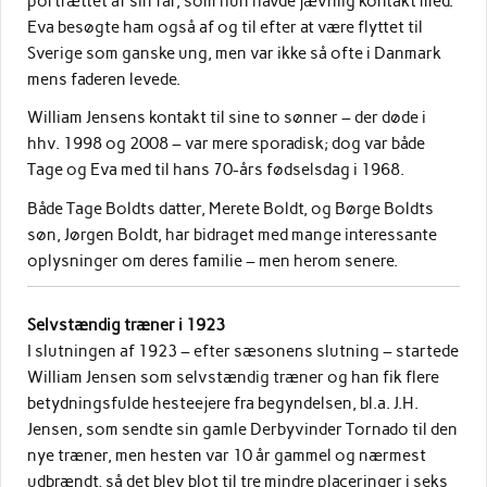
portrættet af sin far, som hun havde jævnlig kontakt med.
Eva besøgte ham også af og til efter at være flyttet til
Sverige som ganske ung, men var ikke så ofte i Danmark
mens faderen levede.
William Jensens kontakt til sine to sønner – der døde i
hhv. 1998 og 2008 – var mere sporadisk; dog var både
Tage og Eva med til hans 70-års fødselsdag i 1968.
Både Tage Boldts datter, Merete Boldt, og Børge Boldts
søn, Jørgen Boldt, har bidraget med mange interessante
oplysninger om deres familie – men herom senere.
Selvstændig træner i 1923
I slutningen af 1923 – efter sæsonens slutning – startede
William Jensen som selvstændig træner og han fik flere
betydningsfulde hesteejere fra begyndelsen, bl.a. J.H.
Jensen, som sendte sin gamle Derbyvinder Tornado til den
nye træner, men hesten var 10 år gammel og nærmest
udbrændt, så det blev blot til tre mindre placeringer i seks