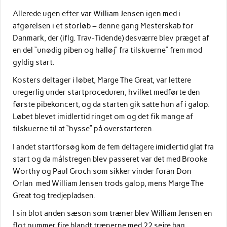
Allerede ugen efter var William Jensen igen med i
afgørelsen i et storløb – denne gang Mesterskab for
Danmark, der (iflg. Trav-Tidende) desværre blev præget af
en del “unødig piben og halløj” fra tilskuerne” frem mod
gyldig start.
Kosters deltager i løbet, Marge The Great, var lettere
uregerlig under startproceduren, hvilket medførte den
første pibekoncert, og da starten gik satte hun af i galop.
Løbet blevet imidlertid ringet om og det fik mange af
tilskuerne til at “hysse” på overstarteren.
I andet startforsøg kom de fem deltagere imidlertid glat fra
start og da målstregen blev passeret var det med Brooke
Worthy og Paul Groch som sikker vinder foran Don
Orlan med William Jensen trods galop, mens Marge The
Great tog tredjepladsen.
I sin blot anden sæson som træner blev William Jensen en
flot nummer fire blandt trænerne med 22 sejre bag