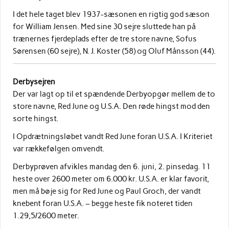
I det hele taget blev 1937-sæsonen en rigtig god sæson
for William Jensen. Med sine 30 sejre sluttede han på
trænernes fjerdeplads efter de tre store navne, Sofus
Sørensen (60 sejre), N. J. Koster (58) og Oluf Månsson (44).
Derbysejren
Der var lagt op til et spændende Derbyopgør mellem de to
store navne, Red June og U.S.A. Den røde hingst mod den
sorte hingst.
I Opdrætningsløbet vandt Red June foran U.S.A. I Kriteriet
var rækkefølgen omvendt.
Derbyprøven afvikles mandag den 6. juni, 2. pinsedag. 11
heste over 2600 meter om 6.000 kr. U.S.A. er klar favorit,
men må bøje sig for Red June og Paul Groch, der vandt
knebent foran U.S.A. – begge heste fik noteret tiden
1.29,5/2600 meter.