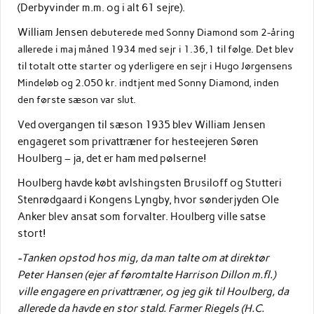
(Derbyvinder m.m. og i alt 61 sejre).
William Jensen
debuterede med Sonny Diamond som 2-åring
allerede i maj måned 1934 med sejr i 1.36,1 til følge. Det blev
til totalt otte starter og yderligere en sejr i Hugo Jørgensens
Mindeløb og 2.050 kr. indtjent med Sonny Diamond, inden
den første sæson var slut.
Ved overgangen til sæson 1935 blev William Jensen
engageret som privattræner for hesteejeren Søren
Houlberg – ja, det er ham med pølserne!
Houlberg havde købt avlshingsten Brusiloff og Stutteri
Stenrødgaard i Kongens Lyngby, hvor sønderjyden Ole
Anker blev ansat som forvalter. Houlberg ville satse
stort!
-Tanken opstod hos mig, da man talte om at direktør
Peter Hansen (ejer af føromtalte Harrison Dillon m.fl.)
ville engagere en privattræner, og jeg gik til Houlberg, da
allerede da havde en stor stald. Farmer Riegels (H.C.