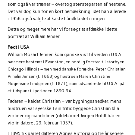
som også var træner – overtog størsteparten af hestene.
Det var dog kun for en kort bemærkning, idet han allerede
i 1956 også valgte at kaste håndklædet i ringen.
Dette og meget mere har vi forsøgt at afdække i dette
portræt af William Jensen.
Født i USA
William Mozart Jensen kom ganske vist til verden i
U.S.A. –
nærmere bestemt i Evanston, en nordlig forstad til storbyen
Chicago i Illinois – men med danske forældre, Peter Christian
Vilhelm Jensen (f. 1868) og hustruen Maren Christine
Mogensine Lindgreen (f. 1871), som udvandrede til U.S.A. på
et tidspunkt i perioden 1890-94.
Faderen – kaldet Christian – var bygningssnedker, mens
hustruen var syerske. I sin fritid byggede Christian bl.a.
violiner og mandoliner (oldebarnet Jørgen Boldt har en
violin dateret 29. februar 1937).
I 1895 fik parret datteren Agnes Victoria og tre år senere –