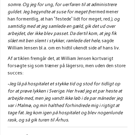
somre. Og jeg for ung, for uerfaren til at administrere
guldet. Jeg begyndte at suse for meget (
hermed mener
han formentlig, at han “festede” lidt for meget, red.
), og
samtidig med at jeg samlede en gæld, gik det ud over
arbejdet, der ikke blev passet. Da dertil kom, at jeg fik
slået mit ben slemt i stykker, ramlede det hele,
sagde
William Jensen bl.a. om en hidtil ukendt side af hans liv.
Af artiklen fremgår det, at William Jensen kortvarigt
forsøgte sig som træner på Jägersro, men uden den store
succes:
-Jeg lå på hospitalet et stykke tid og stod for tidligt op
for at prøve lykken i Sverige. Her hvad jeg et par heste at
arbejde med, men jeg vandt ikke løb i de par måneder jeg
var i Malmø, og min halthed forhindrede mig i rigtigt at
tage fat. Jeg kom igen på hospitalet og blev nogenlunde
rask, og så gik turen til Århus.