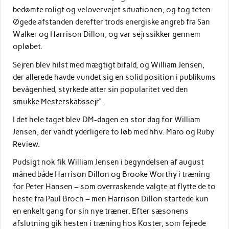
bedømte roligt og velovervejet situationen, og tog teten.
Øgede afstanden derefter trods energiske angreb fra San
Walker og Harrison Dillon, og var sejrssikker gennem
opløbet.
Sejren blev hilst med mægtigt bifald, og William Jensen,
der allerede havde vundet sig en solid position i publikums
bevågenhed, styrkede atter sin popularitet ved den
smukke Mesterskabssejr”.
I det hele taget blev DM-dagen en stor dag for William
Jensen, der vandt yderligere to løb med hhv. Maro og Ruby
Review.
Pudsigt nok fik William Jensen i begyndelsen af august
måned både Harrison Dillon og Brooke Worthy i træning
for Peter Hansen – som overraskende valgte at flytte de to
heste fra Paul Broch – men Harrison Dillon startede kun
en enkelt gang for sin nye træner. Efter sæsonens
afslutning gik hesten i træning hos Koster, som fejrede