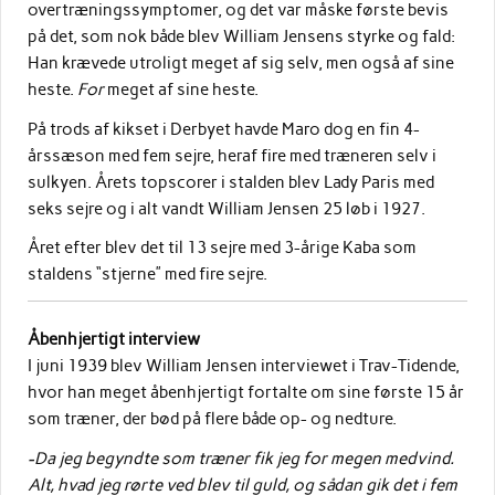
overtræningssymptomer, og det var måske første bevis
på det, som nok både blev William Jensens styrke og fald:
Han krævede utroligt meget af sig selv, men også af sine
heste.
For
meget af sine heste.
På trods af kikset i Derbyet havde Maro dog en fin 4-
årssæson med fem sejre, heraf fire med træneren selv i
sulkyen. Årets topscorer i stalden blev Lady Paris med
seks sejre og i alt vandt William Jensen 25 løb i 1927.
Året efter blev det til 13 sejre med 3-årige Kaba som
staldens “stjerne” med fire sejre.
Åbenhjertigt interview
I juni 1939 blev William Jensen interviewet i Trav-Tidende,
hvor han meget åbenhjertigt fortalte om sine første 15 år
som træner, der bød på flere både op- og nedture.
-Da jeg begyndte som træner fik jeg for megen medvind.
Alt, hvad jeg rørte ved blev til guld, og sådan gik det i fem