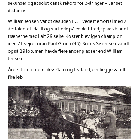
sekunder og absolut dansk rekord for 3-åringer – uanset
distance.
William Jensen vandt desuden I.C. Tvede Memorial med 2-
årstalentet Ida III og sluttede på en delt tredjeplads blandt
trænerne med i alt 29 sejre. Koster blev igen champion
med 71 sejre foran Paul Groch (43). Sofus Sørensen vandt
også 29 løb, men havde flere andenpladser end William
Jensen.
Årets topscorere blev Maro og Estland, der begge vandt
fire løb.