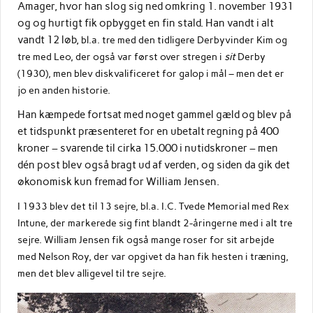
Amager, hvor han slog sig ned omkring 1. november 1931
og og hurtigt fik opbygget en fin stald. Han vandt i alt
vandt 12 løb,
bl.a. tre med den tidligere Derbyvinder Kim og
tre med Leo, der også var først over stregen i
sit
Derby
(1930), men blev diskvalificeret for galop i mål – men det er
jo en anden historie.
Han kæmpede fortsat med noget gammel gæld og blev på
et tidspunkt præsenteret for en ubetalt regning på 400
kroner – svarende til cirka 15.000 i nutidskroner – men
dén post blev også bragt ud af verden, og siden da gik det
økonomisk kun fremad for William Jensen.
I 1933 blev det til 13 sejre, bl.a. I.C. Tvede Memorial med Rex
Intune, der markerede sig fint blandt 2-åringerne med i alt tre
sejre. William Jensen fik også mange roser for sit arbejde
med Nelson Roy, der var opgivet da han fik hesten i træning,
men det blev alligevel til tre sejre.