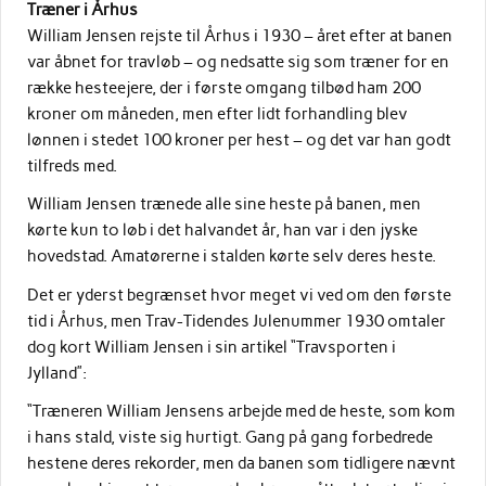
Træner i Århus
William Jensen rejste til Århus i 1930 – året efter at banen
var åbnet for travløb – og nedsatte sig som træner for en
række hesteejere, der i første omgang tilbød ham 200
kroner om måneden, men efter lidt forhandling blev
lønnen i stedet 100 kroner per hest – og det var han godt
tilfreds med.
William Jensen trænede alle sine heste på banen, men
kørte kun to løb i det halvandet år, han var i den jyske
hovedstad. Amatørerne i stalden kørte selv deres heste.
Det er yderst begrænset hvor meget vi ved om den første
tid i Århus, men Trav-Tidendes Julenummer 1930 omtaler
dog kort William Jensen i sin artikel “Travsporten i
Jylland”:
“Træneren William Jensens arbejde med de heste, som kom
i hans stald, viste sig hurtigt. Gang på gang forbedrede
hestene deres rekorder, men da banen som tidligere nævnt