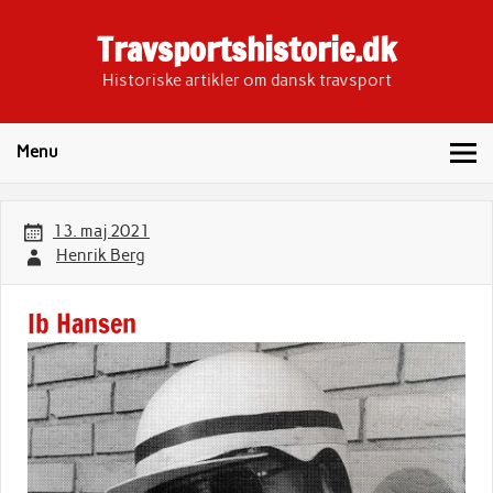
Skip
to
Travsportshistorie.dk
content
Historiske artikler om dansk travsport
Menu
13. maj 2021
Henrik Berg
Ib Hansen