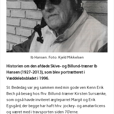
Ib Hansen. Foto: Kjeld Mikkelsen
Historien om den afdøde Skive- og Billund-træner Ib
Hansen (1927-2013), som blev portrætteret i
Væddeløbsbladet i 1996.
St. Bededag var jeg sammen med min gode ven Kenn Erik
Bech på besøg hos fhv. Billund-træner Kirsten Sursænke,
som også havde inviteret ægteparret Margit og Erik
Egsgård, der begge har haft hhv. jockey- og amatørlicens
og været med i travsporten siden 70’erne.