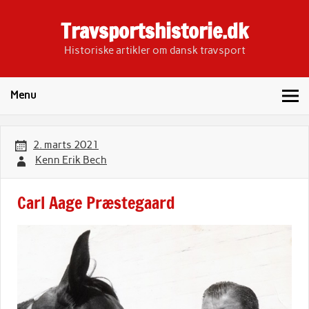
Skip
to
Travsportshistorie.dk
content
Historiske artikler om dansk travsport
Menu
2. marts 2021
Kenn Erik Bech
Carl Aage Præstegaard