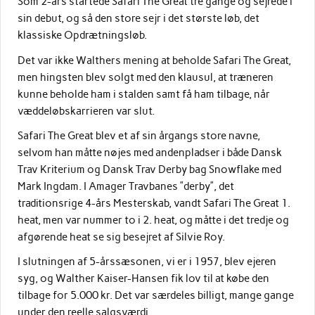
Som 2-års startede Safari The Great tre gange og sejrede i
sin debut, og så den store sejr i det største løb, det
klassiske Opdrætningsløb.
Det var ikke Walthers mening at beholde Safari The Great,
men hingsten blev solgt med den klausul, at træneren
kunne beholde ham i stalden samt få ham tilbage, når
væddeløbskarrieren var slut.
Safari The Great blev et af sin årgangs store navne,
selvom han måtte nøjes med andenpladser i både Dansk
Trav Kriterium og Dansk Trav Derby bag Snowflake med
Mark Ingdam. I Amager Travbanes ”derby”, det
traditionsrige 4-års Mesterskab, vandt Safari The Great 1.
heat, men var nummer to i 2. heat, og måtte i det tredje og
afgørende heat se sig besejret af Silvie Roy.
I slutningen af 5-årssæsonen, vi er i 1957, blev ejeren
syg, og Walther Kaiser-Hansen fik lov til at købe den
tilbage for 5.000 kr. Det var særdeles billigt, mange gange
under den reelle salgsværdi.