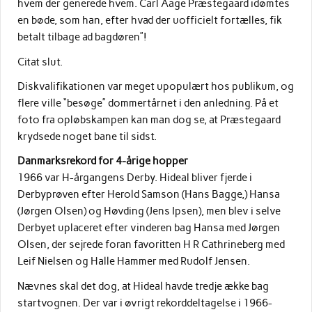
hvem der generede hvem. Carl Aage Præstegaard idømtes
en bøde, som han, efter hvad der uofficielt fortælles, fik
betalt tilbage ad bagdøren”!
Citat slut.
Diskvalifikationen var meget upopulært hos publikum, og
flere ville “besøge” dommertårnet i den anledning. På et
foto fra opløbskampen kan man dog se, at Præstegaard
krydsede noget bane til sidst.
Danmarksrekord for 4-årige hopper
1966 var H-årgangens Derby. Hideal bliver fjerde i
Derbyprøven efter Herold Samson (Hans Bagge,) Hansa
(Jørgen Olsen) og Høvding (Jens Ipsen), men blev i selve
Derbyet uplaceret efter vinderen bag Hansa med Jørgen
Olsen, der sejrede foran favoritten H R Cathrineberg med
Leif Nielsen og Halle Hammer med Rudolf Jensen.
Nævnes skal det dog, at Hideal havde tredje ække bag
startvognen. Der var i øvrigt rekorddeltagelse i 1966-