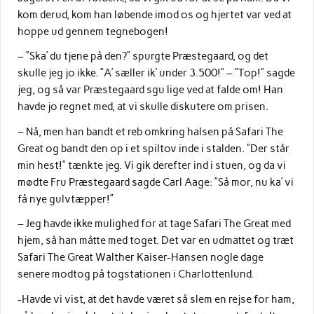
kom derud, kom han løbende imod os og hjertet var ved at
hoppe ud gennem tegnebogen!
– ”Ska’ du tjene på den?” spurgte Præstegaard, og det
skulle jeg jo ikke. ”A’ sæller ik’ under 3.500!” – ”Top!” sagde
jeg, og så var Præstegaard sgu lige ved at falde om! Han
havde jo regnet med, at vi skulle diskutere om prisen.
– Nå, men han bandt et reb omkring halsen på Safari The
Great og bandt den op i et spiltov inde i stalden. ”Der står
min hest!” tænkte jeg. Vi gik derefter ind i stuen, og da vi
mødte Fru Præstegaard sagde Carl Aage: ”Så mor, nu ka’ vi
få nye gulvtæpper!”
– Jeg havde ikke mulighed for at tage Safari The Great med
hjem, så han måtte med toget. Det var en udmattet og træt
Safari The Great Walther Kaiser-Hansen nogle dage
senere modtog på togstationen i Charlottenlund.
-Havde vi vist, at det havde været så slem en rejse for ham,