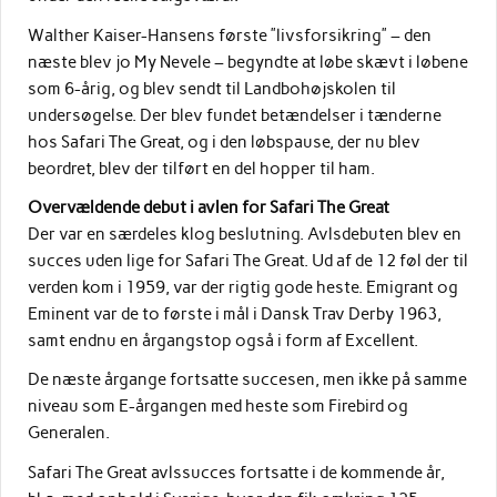
Walther Kaiser-Hansens første ”livsforsikring” – den
næste blev jo My Nevele – begyndte at løbe skævt i løbene
som 6-årig, og blev sendt til Landbohøjskolen til
undersøgelse. Der blev fundet betændelser i tænderne
hos Safari The Great, og i den løbspause, der nu blev
beordret, blev der tilført en del hopper til ham.
Overvældende debut i avlen for Safari The Great
Der var en særdeles klog beslutning. Avlsdebuten blev en
succes uden lige for Safari The Great. Ud af de 12 føl der til
verden kom i 1959, var der rigtig gode heste. Emigrant og
Eminent var de to første i mål i Dansk Trav Derby 1963,
samt endnu en årgangstop også i form af Excellent.
De næste årgange fortsatte succesen, men ikke på samme
niveau som E-årgangen med heste som Firebird og
Generalen.
Safari The Great avlssucces fortsatte i de kommende år,