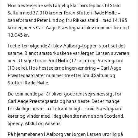
Hos hesteejerne selvfølgelig klar førsteplads til Stald
Saltum med 37.910 kroner foran Stutteri Røde Mølle –
baneformand Peter Lind og fru Rikkes stald – med 14.195
kroner, mens Carl Aage Præstegaard blev nummer tre med
13.045 kr.
I det efterfølgende år blev Aalborg-toppen stort set det
samme. Blandt amatørkuskene var Jørgen Larsen suveræn
med 31 sejre foran Poul Nøhr (17 sejre) og Præstegaard
(10 sejre). Hos hesteejerne ingen ændring – Carl Aage
Præstegaard atter nummer tre efter Stald Saltum og
Stutteri Røde Mølle.
De kommende par år bliver gode rent sejrsmæssigt for
Carl Aage Præstegaards og hans heste. Det er mange
forskellige heste – ofte købt billigt – som Præstegaard
kører og vinder med. I dag ukendte navne som Scotland,
Speedy, Abdul og Assens.
På hjemmebanen i Aalborg var Jørgen Larsen urørlig på