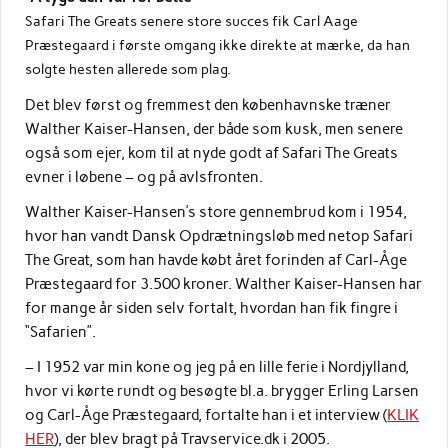
Safari The Greats senere store succes fik Carl Aage
Præstegaard i første omgang ikke direkte at mærke, da han
solgte hesten allerede som plag.
Det blev først og fremmest den københavnske træner
Walther Kaiser-Hansen, der både som kusk, men senere
også som ejer, kom til at nyde godt af Safari The Greats
evner i løbene – og på avlsfronten.
Walther Kaiser-Hansen’s store gennembrud kom i 1954,
hvor han vandt Dansk Opdrætningsløb med netop Safari
The Great, som han havde købt året forinden af Carl-Åge
Præstegaard for 3.500 kroner. Walther Kaiser-Hansen har
for mange år siden selv fortalt, hvordan han fik fingre i
“Safarien”.
– I 1952 var min kone og jeg på en lille ferie i Nordjylland,
hvor vi kørte rundt og besøgte bl.a. brygger Erling Larsen
og Carl-Åge Præstegaard, fortalte han i et interview (
KLIK
HER
), der blev bragt på Travservice.dk i 2005.