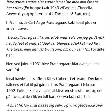
flere andre steder. Her vandt jeg et løb med min første
hest Kitzy
(En hoppe født 1945 v/Pastime-Thedella
Axworthy og opdrættet af J. Thomsen & Søn, red.).
I 1951 havde Carl Aage Præstegaard købt Ideal plus en
anden traver.
-De skulle bruges til at køre løb med, selv om jeg godt nok
havde fået at vide, at Ideal var blevet bedækket med Rex
The Great, men det var tvivlsomt, om hun var i fol,
fortalte
han.
Men ved juletid 1951 blev Præstegaard klar over, at Ideal
var i fol.
Ideal havde ellers afløst Kitzy i løbene i efteråret. Der kom
således et føl til på gården hos Præstegaard i februar
1952. Føllet skulle vise sig at blive en stor stjerne, og det
på trods, at den fik en lidt barsk opvækst i starten.
-Føllet fik lov til at passe sig selv, og vi vogtede ikke over