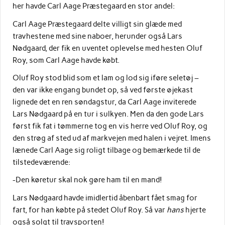
her havde Carl Aage Præstegaard en stor andel:
Carl Aage Præstegaard delte villigt sin glæde med
travhestene med sine naboer, herunder også Lars
Nødgaard, der fik en uventet oplevelse med hesten Oluf
Roy, som Carl Aage havde købt.
Oluf Roy stod blid som et lam og lod sig iføre seletøj –
den var ikke engang bundet op, så ved første øjekast
lignede det en ren søndagstur, da Carl Aage inviterede
Lars Nødgaard på en tur i sulkyen. Men da den gode Lars
først fik fat i tømmerne tog en vis herre ved Oluf Roy, og
den strøg af sted ud af markvejen med halen i vejret. Imens
lænede Carl Aage sig roligt tilbage og bemærkede til de
tilstedeværende:
-Den køretur skal nok gøre ham til en mand!
Lars Nødgaard havde imidlertid åbenbart fået smag for
fart, for han købte på stedet Oluf Roy. Så var
hans
hjerte
også solgt til travsporten!