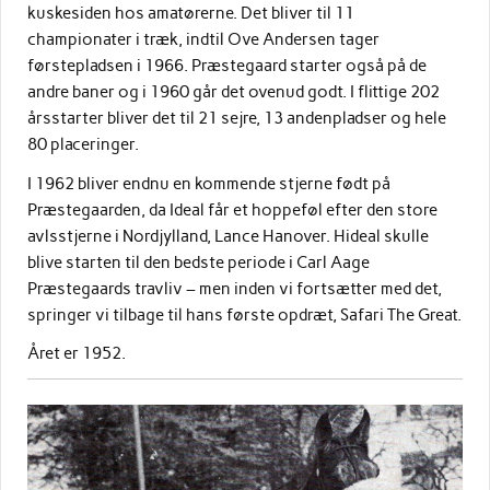
kuskesiden hos amatørerne. Det bliver til 11
championater i træk, indtil Ove Andersen tager
førstepladsen i 1966. Præstegaard starter også på de
andre baner og i 1960 går det ovenud godt. I flittige 202
årsstarter bliver det til 21 sejre, 13 andenpladser og hele
80 placeringer.
I 1962 bliver endnu en kommende stjerne født på
Præstegaarden, da Ideal får et hoppeføl efter den store
avlsstjerne i Nordjylland, Lance Hanover. Hideal skulle
blive starten til den bedste periode i Carl Aage
Præstegaards travliv – men inden vi fortsætter med det,
springer vi tilbage til hans første opdræt, Safari The Great.
Året er 1952.