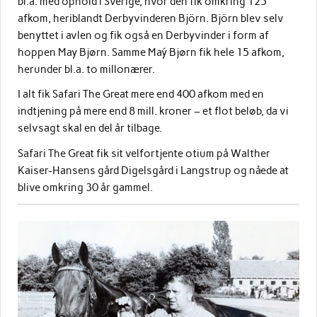
bl.a. med ophold i Sverige, hvor den fik omkring 125
afkom, heriblandt Derbyvinderen Björn. Björn blev selv
benyttet i avlen og fik også en Derbyvinder i form af
hoppen May Bjørn. Samme Maý Bjørn fik hele 15 afkom,
herunder bl.a. to millonærer.
I alt fik Safari The Great mere end 400 afkom med en
indtjening på mere end 8 mill. kroner – et flot beløb, da vi
selvsagt skal en del år tilbage.
Safari The Great fik sit velfortjente otium på Walther
Kaiser-Hansens gård Digelsgård i Langstrup og nåede at
blive omkring 30 år gammel.