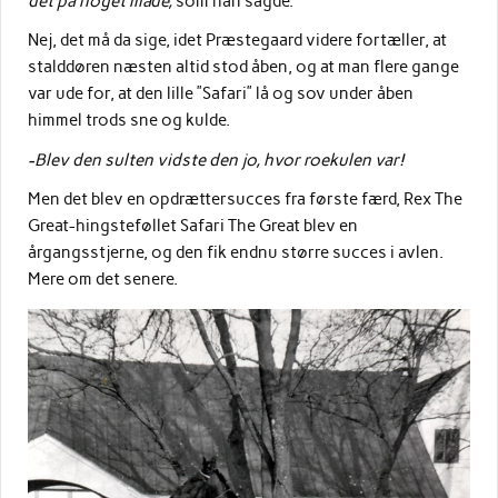
det på noget måde,
som han sagde.
Nej, det må da sige, idet Præstegaard videre fortæller, at
stalddøren næsten altid stod åben, og at man flere gange
var ude for, at den lille ”Safari” lå og sov under åben
himmel trods sne og kulde.
-Blev den sulten vidste den jo, hvor roekulen var!
Men det blev en opdrættersucces fra første færd, Rex The
Great-hingsteføllet Safari The Great blev en
årgangsstjerne, og den fik endnu større succes i avlen.
Mere om det senere.