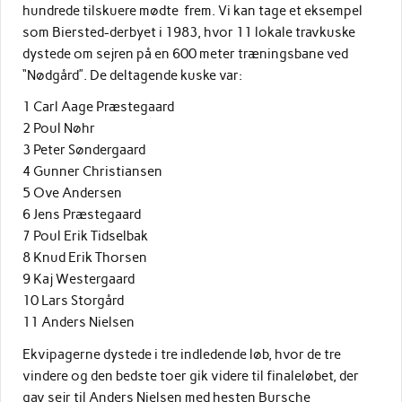
hundrede tilskuere mødte frem. Vi kan tage et eksempel
som Biersted-derbyet i 1983, hvor 11 lokale travkuske
dystede om sejren på en 600 meter træningsbane ved
“Nødgård”. De deltagende kuske var:
1 Carl Aage Præstegaard
2 Poul Nøhr
3 Peter Søndergaard
4 Gunner Christiansen
5 Ove Andersen
6 Jens Præstegaard
7 Poul Erik Tidselbak
8 Knud Erik Thorsen
9 Kaj Westergaard
10 Lars Storgård
11 Anders Nielsen
Ekvipagerne dystede i tre indledende løb, hvor de tre
vindere og den bedste toer gik videre til finaleløbet, der
gav sejr til Anders Nielsen med hesten Bursche