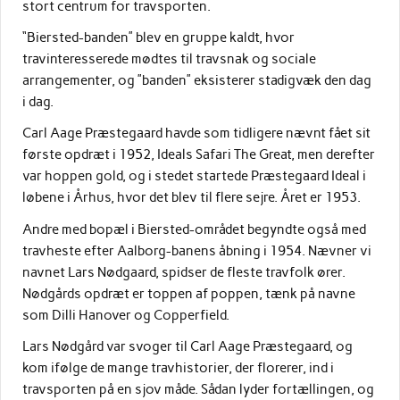
stort centrum for travsporten.
“Biersted-banden” blev en gruppe kaldt, hvor
travinteresserede mødtes til travsnak og sociale
arrangementer, og ”banden” eksisterer stadigvæk den dag
i dag.
Carl Aage Præstegaard havde som tidligere nævnt fået sit
første opdræt i 1952, Ideals Safari The Great, men derefter
var hoppen gold, og i stedet startede Præstegaard Ideal i
løbene i Århus, hvor det blev til flere sejre. Året er 1953.
Andre med bopæl i Biersted-området begyndte også med
travheste efter Aalborg-banens åbning i 1954. Nævner vi
navnet Lars Nødgaard, spidser de fleste travfolk ører.
Nødgårds opdræt er toppen af poppen, tænk på navne
som Dilli Hanover og Copperfield.
Lars Nødgård var svoger til Carl Aage Præstegaard, og
kom ifølge de mange travhistorier, der florerer, ind i
travsporten på en sjov måde. Sådan lyder fortællingen, og