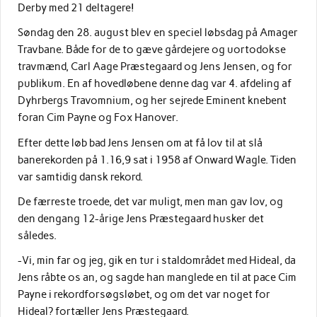
Derby med 21 deltagere!
Søndag den 28. august blev en speciel løbsdag på Amager
Travbane. Både for de to gæve gårdejere og uortodokse
travmænd, Carl Aage Præstegaard og Jens Jensen, og for
publikum. En af hovedløbene denne dag var 4. afdeling af
Dyhrbergs Travomnium, og her sejrede Eminent knebent
foran Cim Payne og Fox Hanover.
Efter dette løb bad Jens Jensen om at få lov til at slå
banerekorden på 1.16,9 sat i 1958 af Onward Wagle. Tiden
var samtidig dansk rekord.
De færreste troede, det var muligt, men man gav lov, og
den dengang 12-årige Jens Præstegaard husker det
således.
-Vi, min far og jeg, gik en tur i staldområdet med Hideal, da
Jens råbte os an, og sagde han manglede en til at pace Cim
Payne i rekordforsøgsløbet, og om det var noget for
Hideal? fortæller Jens Præstegaard.