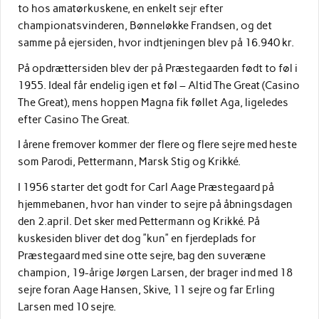
to hos amatørkuskene, en enkelt sejr efter
championatsvinderen, Bønneløkke Frandsen, og det
samme på ejersiden, hvor indtjeningen blev på 16.940 kr.
På opdrættersiden blev der på Præstegaarden født to føl i
1955. Ideal får endelig igen et føl – Altid The Great (Casino
The Great), mens hoppen Magna fik føllet Aga, ligeledes
efter Casino The Great.
I årene fremover kommer der flere og flere sejre med heste
som Parodi, Pettermann, Marsk Stig og Krikké.
I 1956 starter det godt for Carl Aage Præstegaard på
hjemmebanen, hvor han vinder to sejre på åbningsdagen
den 2.april. Det sker med Pettermann og Krikké. På
kuskesiden bliver det dog ”kun” en fjerdeplads for
Præstegaard med sine otte sejre, bag den suveræne
champion, 19-årige Jørgen Larsen, der brager ind med 18
sejre foran Aage Hansen, Skive, 11 sejre og far Erling
Larsen med 10 sejre.