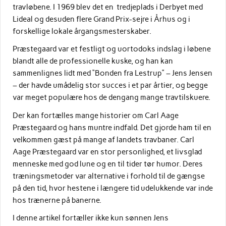
travløbene. I 1969 blev det en tredjeplads i Derbyet med
Lideal og desuden flere Grand Prix-sejre i Århus og i
forskellige lokale årgangsmesterskaber.
Præstegaard var et festligt og uortodoks indslag i løbene
blandt alle de professionelle kuske, og han kan
sammenlignes lidt med “Bonden fra Lestrup” – Jens Jensen
– der havde umådelig stor succes i et par årtier, og begge
var meget populære hos de dengang mange travtilskuere.
Der kan fortælles mange historier om Carl Aage
Præstegaard og hans muntre indfald. Det gjorde ham til en
velkommen gæst på mange af landets travbaner. Carl
Aage Præstegaard var en stor personlighed, et livsglad
menneske med god lune og en til tider tør humor. Deres
træningsmetoder var alternative i forhold til de gængse
på den tid, hvor hestene i længere tid udelukkende var inde
hos trænerne på banerne.
I denne artikel fortæller ikke kun sønnen Jens