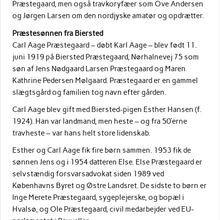
Præstegaard, men også travkoryfæer som Ove Andersen
og Jørgen Larsen om den nordjyske amatør og opdrætter.
Præstesønnen fra Biersted
Carl Aage Præstegaard – døbt Karl Aage – blev født 11.
juni 1919 på Biersted Præstegaard, Nørhalnevej 75 som
søn af Jens Nødgaard Larsen Præstegaard og Maren
Kathrine Pedersen Mølgaard. Præstegaard er en gammel
slægtsgård og familien tog navn efter gården.
Carl Aage blev gift med Biersted-pigen Esther Hansen (f.
1924). Han var landmand, men heste – og fra 50’erne
travheste – var hans helt store lidenskab.
Esther og Carl Aage fik fire børn sammen. 1953 fik de
sønnen Jens og i 1954 datteren Else. Else Præstegaard er
selvstændig forsvarsadvokat siden 1989 ved
Københavns Byret og Østre Landsret. De sidste to børn er
Inge Merete Præstegaard, sygeplejerske, og bopæl i
Hvalsø, og Ole Præstegaard, civil medarbejder ved EU-