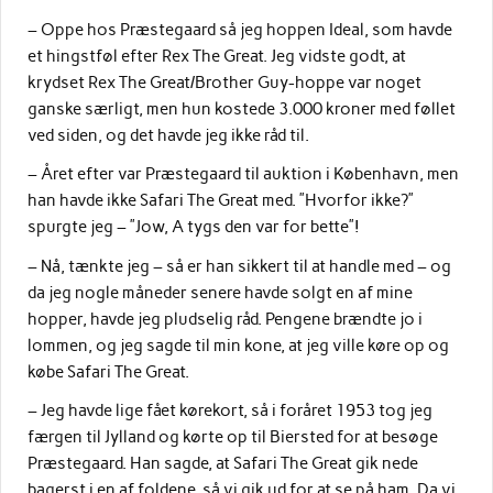
– Oppe hos Præstegaard så jeg hoppen Ideal, som havde
et hingstføl efter Rex The Great. Jeg vidste godt, at
krydset Rex The Great/Brother Guy-hoppe var noget
ganske særligt, men hun kostede 3.000 kroner med føllet
ved siden, og det havde jeg ikke råd til.
– Året efter var Præstegaard til auktion i København, men
han havde ikke Safari The Great med. ”Hvorfor ikke?”
spurgte jeg – ”Jow, A tygs den var for bette”!
– Nå, tænkte jeg – så er han sikkert til at handle med – og
da jeg nogle måneder senere havde solgt en af mine
hopper, havde jeg pludselig råd. Pengene brændte jo i
lommen, og jeg sagde til min kone, at jeg ville køre op og
købe Safari The Great.
– Jeg havde lige fået kørekort, så i foråret 1953 tog jeg
færgen til Jylland og kørte op til Biersted for at besøge
Præstegaard. Han sagde, at Safari The Great gik nede
bagerst i en af foldene, så vi gik ud for at se på ham. Da vi