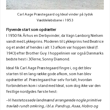
Carl Aage Præstegaard og Ideal vinder på Jydsk
Væddeløbsbane i 1953
Flyvende start som opdrætter
I 1950 fik Århus en Derbyvinder, da Vagn Lønborg Nielsen
vandt med Lykkeprins. Moderen til Lykkeprins hed Beatrice
og et andet af hendes i alt 13 afkom var hoppen Ideal (f.
1943) efter Brother Guy. I hoppelinien var også Danmarks
bedste hest i 30’erne, Sonny Diamond.
Ideal fik Carl Aage Præstegaard fingre i, og det blev
starten til en lang række gode afkom, som han blev
opdrætter af. Præstegaard har selv fortalt, hvordan
forbindelsen kom i stand med Ideal, som dog ikke var den
festlige nordjydes første hest:
-Vi hestetossede landmænd arrangerede nogle primitive
travløb rundt omkring, i bl.a. Pandrup, Asaa, Hobro og