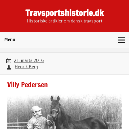
Skip
to
Travsportshistorie.dk
content
Historiske artikler om dansk travsport
Menu
21. marts 2016
Henrik Berg
Villy Pedersen