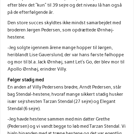
efter blev det ”kun” til 39 sejre og det niveau lå han også
på de efterfølgende år.
Den store succes skyldtes ikke mindst samarbejdet med
broderen Jørgen Pedersen, som opdrættede Ørnhøj-
hestene.
-Jeg solgte igennem årene mange hopper til Jørgen,
heriblandt Lise Gauerslund, der var hans første følhoppe
og mor til bl.a. Jack Ørnhøj, samt Let’s Go, der blev mor til
Apollo Ørnhøj, erindrer Villy.
Følger stadig med
En anden af Villy Pedersens brødre, Arndt Pedersen, står
bag Stendal-hestene, hvoraf mange sikkert stadig husker
især sejrshesten Tarzan Stendal (27 sejre) og Elegant
Stendal (6 sejre).
-Jeg havde hestene sammen med min datter Grethe
(Pedersen) og vi vandt begge to løb med Tarzan Stendal. Vi
hjalp hinanden med at træne hestene og det var egentlig