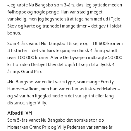
-Jeg købte Nu Bangsbo som 3-års, dvs. jeg byttede med en
følhoppe og nogle penge. Han var stadig meget
vanskelig, men jeg begyndte så at tage ham med ud i Tjele
Skov og kørte og trænede i mange timer – det gav til sidst
bonus.
Som 4-års vandt Nu Bangsbo 18 sejre og 118.600 kroner i
31 starter – det var første gang en dansk 4-åring vandt
over 100.000 kroner. Alene Derbysejren indbragte 50.000
kr. Foruden Derbyet blev det også til sejr i bl.a. Jydsk 4-
årings Grand Prix.
-Nu Bangsbo var en lidt varm type, som mange Frosty
Hanover-afkom, men han var en fantastisk væddeløber –
og så var han ligeglad med om det var sprint eller lang
distance, siger Villy.
Afbud til VM
Som 5-års vandt Nu Bangsbo det norske storløb
Momarken Grand Prix og Villy Pedersen var samme år