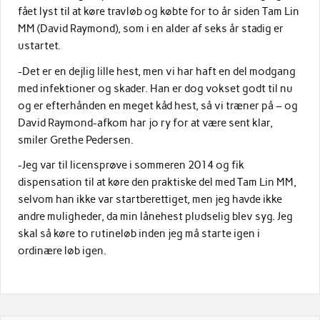
fået lyst til at køre travløb og købte for to år siden Tam Lin
MM (David Raymond), som i en alder af seks år stadig er
ustartet.
-Det er en dejlig lille hest, men vi har haft en del modgang
med infektioner og skader. Han er dog vokset godt til nu
og er efterhånden en meget kåd hest, så vi træner på – og
David Raymond-afkom har jo ry for at være sent klar,
smiler Grethe Pedersen.
-Jeg var til licensprøve i sommeren 2014 og fik
dispensation til at køre den praktiske del med Tam Lin MM,
selvom han ikke var startberettiget, men jeg havde ikke
andre muligheder, da min lånehest pludselig blev syg. Jeg
skal så køre to rutineløb inden jeg må starte igen i
ordinære løb igen.