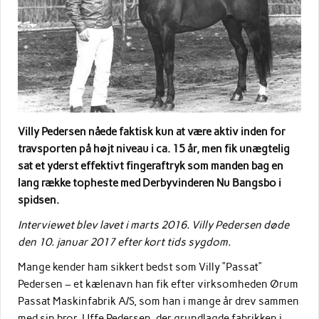
Villy Pedersen nåede faktisk kun at være aktiv inden for
travsporten på højt niveau i ca. 15 år, men fik unægtelig
sat et yderst effektivt fingeraftryk som manden bag en
lang række topheste med Derbyvinderen Nu Bangsbo i
spidsen.
Interviewet blev lavet i marts 2016. Villy Pedersen døde
den 10. januar 2017 efter kort tids sygdom.
Mange kender ham sikkert bedst som Villy ”Passat”
Pedersen – et kælenavn han fik efter virksomheden Ørum
Passat Maskinfabrik A/S, som han i mange år drev sammen
med sin bror, Uffe Pedersen, der grundlagde fabrikken i