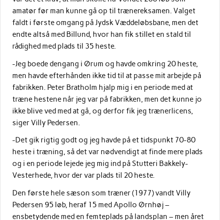
amatør før man kunne gå op til trænereksamen. Valget
faldt i første omgang på Jydsk Væddeløbsbane, men det
endte altså med Billund, hvor han fik stillet en stald til
rådighed med plads til 35 heste.
-Jeg boede dengang i Ørum og havde omkring 20 heste,
men havde efterhånden ikke tid til at passe mit arbejde på
fabrikken. Peter Bratholm hjalp mig i en periode med at
træne hestene når jeg var på fabrikken, men det kunne jo
ikke blive ved med at gå, og derfor fik jeg trænerlicens,
siger Villy Pedersen.
-Det gik rigtig godt og jeg havde på et tidspunkt 70-80
heste i træning, så det var nødvendigt at finde mere plads
og i en periode lejede jeg mig ind på Stutteri Bakkely-
Vesterhede, hvor der var plads til 20 heste.
Den første hele sæson som træner (1977) vandt Villy
Pedersen 95 løb, heraf 15 med Apollo Ørnhøj –
ensbetydende med en femteplads på landsplan – men året