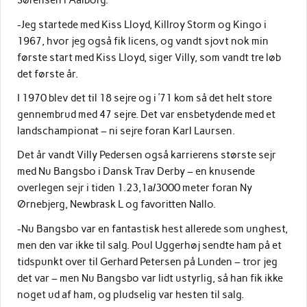
Sørensen i Aalborg.
-Jeg startede med Kiss Lloyd, Killroy Storm og Kingo i
1967, hvor jeg også fik licens, og vandt sjovt nok min
første start med Kiss Lloyd, siger Villy, som vandt tre løb
det første år.
I 1970 blev det til 18 sejre og i ’71 kom så det helt store
gennembrud med 47 sejre. Det var ensbetydende med et
landschampionat – ni sejre foran Karl Laursen.
Det år vandt Villy Pedersen også karrierens største sejr
med Nu Bangsbo i Dansk Trav Derby – en knusende
overlegen sejr i tiden 1.23,1a/3000 meter foran Ny
Ørnebjerg, Newbrask L og favoritten Nallo.
-Nu Bangsbo var en fantastisk hest allerede som unghest,
men den var ikke til salg. Poul Uggerhøj sendte ham på et
tidspunkt over til Gerhard Petersen på Lunden – tror jeg
det var – men Nu Bangsbo var lidt ustyrlig, så han fik ikke
noget ud af ham, og pludselig var hesten til salg.