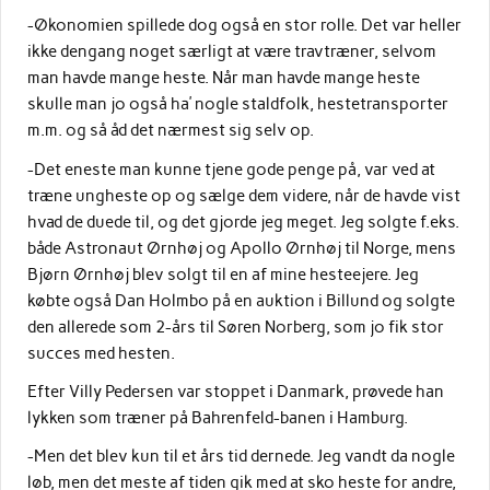
-Økonomien spillede dog også en stor rolle. Det var heller
ikke dengang noget særligt at være travtræner, selvom
man havde mange heste. Når man havde mange heste
skulle man jo også ha’ nogle staldfolk, hestetransporter
m.m. og så åd det nærmest sig selv op.
-Det eneste man kunne tjene gode penge på, var ved at
træne ungheste op og sælge dem videre, når de havde vist
hvad de duede til, og det gjorde jeg meget. Jeg solgte f.eks.
både Astronaut Ørnhøj og Apollo Ørnhøj til Norge, mens
Bjørn Ørnhøj blev solgt til en af mine hesteejere. Jeg
købte også Dan Holmbo på en auktion i Billund og solgte
den allerede som 2-års til Søren Norberg, som jo fik stor
succes med hesten.
Efter Villy Pedersen var stoppet i Danmark, prøvede han
lykken som træner på Bahrenfeld-banen i Hamburg.
-Men det blev kun til et års tid dernede. Jeg vandt da nogle
løb, men det meste af tiden gik med at sko heste for andre,