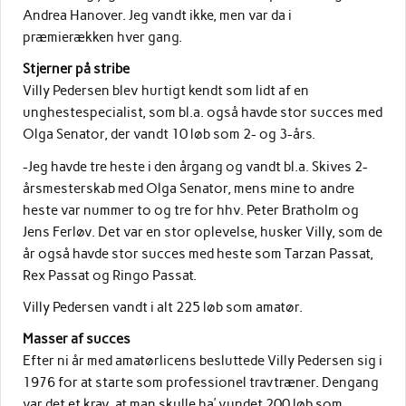
Andrea Hanover. Jeg vandt ikke, men var da i
præmierækken hver gang.
Stjerner på stribe
Villy Pedersen blev hurtigt kendt som lidt af en
unghestespecialist, som bl.a. også havde stor succes med
Olga Senator, der vandt 10 løb som 2- og 3-års.
-Jeg havde tre heste i den årgang og vandt bl.a. Skives 2-
årsmesterskab med Olga Senator, mens mine to andre
heste var nummer to og tre for hhv. Peter Bratholm og
Jens Ferløv. Det var en stor oplevelse, husker Villy, som de
år også havde stor succes med heste som Tarzan Passat,
Rex Passat og Ringo Passat.
Villy Pedersen vandt i alt 225 løb som amatør.
Masser af succes
Efter ni år med amatørlicens besluttede Villy Pedersen sig i
1976 for at starte som professionel travtræner. Dengang
var det et krav, at man skulle ha’ vundet 200 løb som