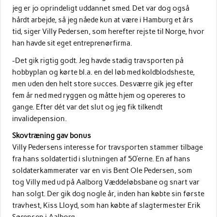
jeg er jo oprindeligt uddannet smed. Det var dog også
hårdt arbejde, så jeg nåede kun at være i Hamburg et års
tid, siger Villy Pedersen, som herefter rejste til Norge, hvor
han havde sit eget entreprenørfirma.
-Det gik rigtig godt. Jeg havde stadig travsporten på
hobbyplan og kørte bl.a. en del løb med koldblodsheste,
men uden den helt store succes. Desværre gik jeg efter
fem år ned med ryggen og måtte hjem og opereres to
gange. Efter dét var det slut og jeg fik tilkendt
invalidepension.
Skovtræning gav bonus
Villy Pedersens interesse for travsporten stammer tilbage
fra hans soldatertid i slutningen af 50’erne. En af hans
soldaterkammerater var en vis Bent Ole Pedersen, som
tog Villy med ud på Aalborg Væddeløbsbane og snart var
han solgt. Der gik dog nogle år, inden han købte sin første
travhest, Kiss Lloyd, som han købte af slagtermester Erik