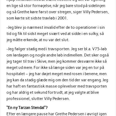
en lige så stor fornøjelse, når jeg bare stod på sidelinjen
og så Grethe køre først over stregen, siger Villy Pedersen,
som kørte sit sidste travløb i 2001.
-Jeg blev jo nærmest invalid efter de to operationer i sin
tid og fik til sidst meget svært ved at sidde i en sulky, så
jeg måtte erkende, at nu var det slut.
-Jeg følger stadig med i travsporten. Jeg ser bl.a. V75-løb
om lørdagen og nogle andre løb indimellem. Det sker også
jeg tager til trav i Skive, men jeg kommer desværre ikke så
meget ud mere. For ikke så længe siden var jeg en tur på
hospitalet – jeg har døjet meget med rosen i benene, men
jeg kan da stadig glæde mig om den tid der var engang. Jeg
har haft en fantastisk masse oplevelser med travsporten
og har aldrig et sekund fortrudt, at jeg valgte at blive
professionel, slutter Villy Pedersen.
“En ny Tarzan Stendal”?
Efter en længere pause har Grethe Pedersen i øvrigt igen