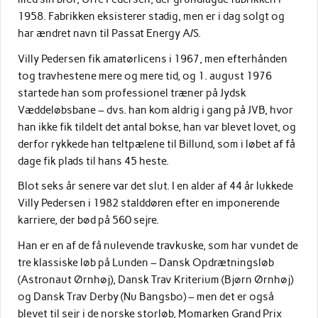
1958. Fabrikken eksisterer stadig, men er i dag solgt og
har ændret navn til Passat Energy A/S.
Villy Pedersen fik amatørlicens i 1967, men efterhånden
tog travhestene mere og mere tid, og 1. august 1976
startede han som professionel træner på Jydsk
Væddeløbsbane – dvs. han kom aldrig i gang på JVB, hvor
han ikke fik tildelt det antal bokse, han var blevet lovet, og
derfor rykkede han teltpælene til Billund, som i løbet af få
dage fik plads til hans 45 heste.
Blot seks år senere var det slut. I en alder af 44 år lukkede
Villy Pedersen i 1982 stalddøren efter en imponerende
karriere, der bød på 560 sejre.
Han er en af de få nulevende travkuske, som har vundet de
tre klassiske løb på Lunden – Dansk Opdrætningsløb
(Astronaut Ørnhøj), Dansk Trav Kriterium (Bjørn Ørnhøj)
og Dansk Trav Derby (Nu Bangsbo) – men det er også
blevet til sejr i de norske storløb, Momarken Grand Prix