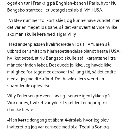
også en tur i Frankrig på Enghien-banen i Paris, hvor Nu
Bangsbo startede i et udtagelsesløb til VM i USA.
-Vi blev nummer to, kort slået, og kunne have vundet, men
det var en meget løs bane, så det var svært at vide hvilke
sko man skulle køre med, siger Villy
-Med andenpladsen kvalificerede vi os til VM, men så
udbrød der smitsom hjernebetændelse blandt heste i USA,
hvilket betød, at Nu Bangsbo skulle stå i karantæne i tre
måneder inden løbet. Det duede jo ikke. Jeg havde ikke
mulighed for tage med derover i så lang tid, så det endte
med at jeg meldte afbud. Det havde ellers været en
spændende oplevelse.
Villy Pedersen prøvede i øvrigt senere igen lykken på
Vincennes, hvilket var yderst sjældent dengang for
danske heste.
-Man kørte dengang et åbent 4-årsløb, hvor jeg blev
inviteret og jeg var dernede med bl.a. Tequila Son og