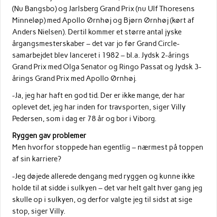
(Nu Bangsbo) og Jarlsberg Grand Prix (nu Ulf Thoresens
Minneløp) med Apollo Ørnhøj og Bjørn Ørnhøj (kørt af
Anders Nielsen). Dertil kommer et større antal jyske
årgangsmesterskaber – det var jo før Grand Circle-
samarbejdet blev lanceret i 1982 – bl.a. Jydsk 2-årings
Grand Prix med Olga Senator og Ringo Passat og Jydsk 3-
årings Grand Prix med Apollo Ørnhøj.
-Ja, jeg har haft en god tid. Der er ikke mange, der har
oplevet det, jeg har inden for travsporten, siger Villy
Pedersen, som i dag er 78 år og bor i Viborg.
Ryggen gav problemer
Men hvorfor stoppede han egentlig – nærmest på toppen
af sin karriere?
-Jeg døjede allerede dengang med ryggen og kunne ikke
holde til at sidde i sulkyen – det var helt galt hver gang jeg
skulle op i sulkyen, og derfor valgte jeg til sidst at sige
stop, siger Villy.