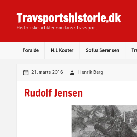
Skip
to
content
Travsportshistorie.dk
Historiske artikler om dansk travsport
Forside
N. J. Koster
Sofus Sørensen
Tr
21. marts 2016
Henrik Berg
Rudolf Jensen