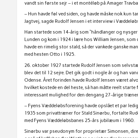
vandt sin første sejr – i et montéløb på Amager Travba
– Hun havde føl ved siden, og havde måske nok kun tan
Jagtvej, sagde Rudolf Jensen i et interview i Væddelø
Han startede som 14-årig som “håndlanger og nysgerri
Lunden og kom i 1924 i lære hos William Jensen, som
havde en rimelig stor stald, så der vankede ganske man
med hesten Otto i 1925.
26. oktober 1927 startede Rudolf Jensen som selvstæ
blev det til 12 sejre. Det gik godt i nogle år og han van
Odense. Året forinden havde Rudolf Jensen været alvorl
hvilket kostede en del heste, så han måtte reelt starte 
interessant mulighed for den dengang 27-årige træner
– Fyens Væddeløbsforening havde opslået et par ledige
1935 som privattræner for Stald Sinørbu, fortalte Rudol
med Fyens Væddeløbsbanes 25-års jubilæum i 1960.
Sinørbu var pseudonym for proprietær Simonsen, dir