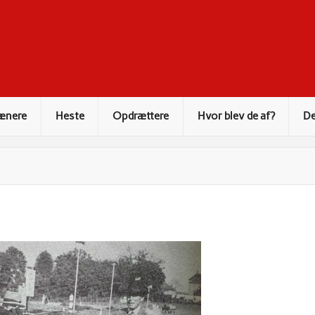
ænere
Heste
Opdrættere
Hvor blev de af?
De