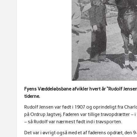
Fyens Væddeløbsbane afvikler hvert år “Rudolf Jensen
tiderne.
Rudolf Jensen var født i 1907 og oprindeligt fra Charl
på Ordrup Jagtvej. Faderen var tillige travopdrætter 
– så Rudolf var nærmest født ind i travsporten.
Det var i øvrigt også med et af faderens opdræt, den 9