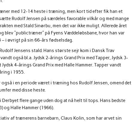
n.
æner med 12-14 heste i træning, men kort tid efter fik han et
nsætte Rudolf Jensen på særdeles favorable vilkår og med mange
trakten med Stald Sinørbu, men det var ikke muligt. Allerede året
og blev “publictræner” på Fyens Væddeløbsbane, hvor han var
73 – i øvrigt på sin 66-års fødselsdag.
dolf Jensens stald. Hans største sejr kom i Dansk Trav
vandt også bl.a. Jydsk 2-årings Grand Prix med Tapper, Jydsk 3-
t Jydsk 4-årings Grand Prix med Halle Hammer. Tapper vandt
ring i 1955.
også i en periode været i træning hos Rudolf Jensen, omend det
iumfer med disse heste.
i Derbyet flere gange uden dog at nå helt til tops. Hans bedste
33) og Halle Hammer (1966).
tiativ af trænerens barnebarn, Claus Kolin, som har arvet sin