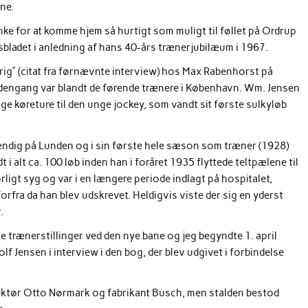
ne.
ke for at komme hjem så hurtigt som muligt til føllet på Ordrup
bsbladet i anledning af hans 40-års trænerjubilæum i 1967.
g” (citat fra førnævnte interview) hos Max Rabenhorst på
 dengang var blandt de førende trænere i København. Wm. Jensen
ge køreture til den unge jockey, som vandt sit første sulkyløb
ndig på Lunden og i sin første hele sæson som træner (1928)
dt i alt ca. 100 løb inden han i foråret 1935 flyttede teltpælene til
igt syg og var i en længere periode indlagt på hospitalet,
forfra da han blev udskrevet. Heldigvis viste der sig en yderst
.
 trænerstillinger ved den nye bane og jeg begyndte 1. april
f Jensen i interview i den bog, der blev udgivet i forbindelse
ektør Otto Nørmark og fabrikant Busch, men stalden bestod