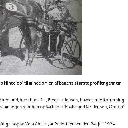
s Mindeløb” til minde om en af banens største profiler gennem
ottenlund, hvor hans far, Frederik Jensen, havde en tøjforretning
– i stambogen står han opført som “Kjøbmand N.F. Jensen, Ordrup”
-årige hoppe Vera Charm, at Rudolf Jensen den 24. juli 1924