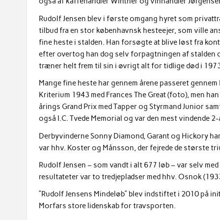
også af kaffehandler Winther og vinhandler Jørgense
Rudolf Jensen blev i første omgang hyret som privattr
tilbud fra en stor københavnsk hesteejer, som ville a
fine heste i stalden. Han forsøgte at blive løst fra kon
efter overtog han dog selv forpagtningen af stalden 
træner helt frem til sin i øvrigt alt for tidlige død i 19
Mange fine heste har gennem årene passeret gennem Ru
Kriterium 1943 med Frances The Great (foto), men han 
årings Grand Prix med Tapper og Styrmand Junior sam
også I.C. Tvede Memorial og var den mest vindende 2-å
Derbyvinderne Sonny Diamond, Garant og Hickory har 
var hhv. Koster og Månsson, der fejrede de største tr
Rudolf Jensen – som vandt i alt 677 løb – var selv med 
resultateter var to tredjepladser med hhv. Osnok (19
“Rudolf Jensens Mindeløb” blev indstiftet i 2010 på ini
Morfars store lidenskab for travsporten.