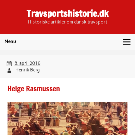
Skip
to
Travsportshistorie.dk
content
Historiske artikler om dansk travsport
Menu
8. april 2016
Henrik Berg
Helge Rasmussen