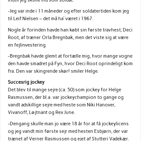
-Jeg var inde i 11 måneder og efter soldatertiden kom jeg
til Leif Nielsen – det må ha’ været i 1967.
Nogle år forinden havde han købt sin første travhest, Deci
Root, af træner Orla Bregnbak, men det viste sig at være
en fejlinvestering.
-Bregnbak havde glemt at fortælle mig, hvor mange vogne
den havde smadret på Fyn, hvor Deci Root oprindeligt kom
fra. Den var skingrende skør! smiler Helge.
Succesrig jockey
Det blev til mange sejre (ca. 50) som jockey for Helge
Rasmussen, der bl.a. var jockeychampion to gange og
vandt adskillige sejre med heste som Niki Hanover,
Vivanoff, Løjtnant og Rex June.
-Dengang skulle man jo være 18 år for at få jockeylicens
og jeg vandt min første sejr med hesten Esbjørn, der var
trænet af Verner Rasmussen og ejet af Stutteri Vadekær.