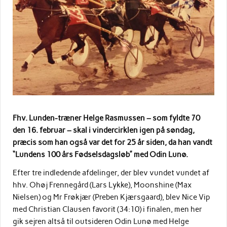
Fhv. Lunden-træner Helge Rasmussen – som fyldte 70
den 16. februar – skal i vindercirklen igen på søndag,
præcis som han også var det for 25 år siden, da han vandt
“Lundens 100 års Fødselsdagsløb” med Odin Lunø.
Efter tre indledende afdelinger, der blev vundet vundet af
hhv. Ohøj Frennegård (Lars Lykke), Moonshine (Max
Nielsen) og Mr Frøkjær (Preben Kjærsgaard), blev Nice Vip
med Christian Clausen favorit (34:10) i finalen, men her
gik sejren altså til outsideren Odin Lunø med Helge