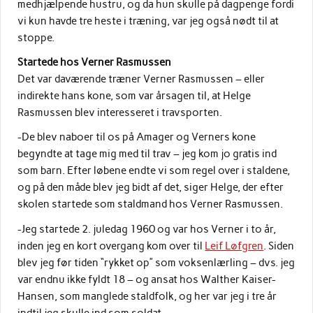
medhjælpende hustru, og da hun skulle på dagpenge fordi
vi kun havde tre heste i træning, var jeg også nødt til at
stoppe.
Startede hos Verner Rasmussen
Det var daværende træner Verner Rasmussen – eller
indirekte hans kone, som var årsagen til, at Helge
Rasmussen blev interesseret i travsporten.
-De blev naboer til os på Amager og Verners kone
begyndte at tage mig med til trav – jeg kom jo gratis ind
som barn. Efter løbene endte vi som regel over i staldene,
og på den måde blev jeg bidt af det, siger Helge, der efter
skolen startede som staldmand hos Verner Rasmussen.
-Jeg startede 2. juledag 1960 og var hos Verner i to år,
inden jeg en kort overgang kom over til
Leif Løfgren
. Siden
blev jeg før tiden “rykket op” som voksenlærling – dvs. jeg
var endnu ikke fyldt 18 – og ansat hos Walther Kaiser-
Hansen, som manglede staldfolk, og her var jeg i tre år
indtil jeg skulle ind som soldat.