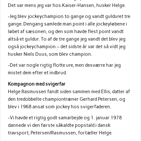
Det var mens jeg var hos Kaiser-Hansen, husker Helge.
-Jeg blev jockeychampion to gange og vandt gulduret tre
gange. Dengang samlede man point i alle jockeyløbene i
løbet af sæsonen, og den som havde flest point vandt
altså et guldur. To af de tre gange jeg vandt det blev jeg
også jockeychampion – det sidste år var det så vidt jeg
husker Niels Duus, som blev champion.
-Det var nogle rigtig flotte ure, men desværre har jeg
mistet dem efter et indbrud.
Kompagnon med svigerfar
Helge Rasmussen fandt siden sammen med Ellis, datter af
den tredobbelte championtræner Gerhard Petersen, og
blev i 1968 ansat som jockey hos svigerfaderen.
-Vi havde et rigtig godt samarbejde og 1. januar 1978
dannede vi den første såkaldte popstald i dansk
travsport, Petersen/Rasmussen, fortæller Helge.