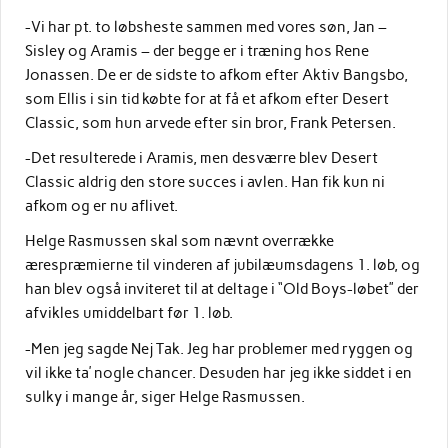
-Vi har pt. to løbsheste sammen med vores søn, Jan –
Sisley og Aramis – der begge er i træning hos Rene
Jonassen. De er de sidste to afkom efter Aktiv Bangsbo,
som Ellis i sin tid købte for at få et afkom efter Desert
Classic, som hun arvede efter sin bror, Frank Petersen.
-Det resulterede i Aramis, men desværre blev Desert
Classic aldrig den store succes i avlen. Han fik kun ni
afkom og er nu aflivet.
Helge Rasmussen skal som nævnt overrække
ærespræmierne til vinderen af jubilæumsdagens 1. løb, og
han blev også inviteret til at deltage i “Old Boys-løbet” der
afvikles umiddelbart før 1. løb.
-Men jeg sagde Nej Tak. Jeg har problemer med ryggen og
vil ikke ta’ nogle chancer. Desuden har jeg ikke siddet i en
sulky i mange år, siger Helge Rasmussen.