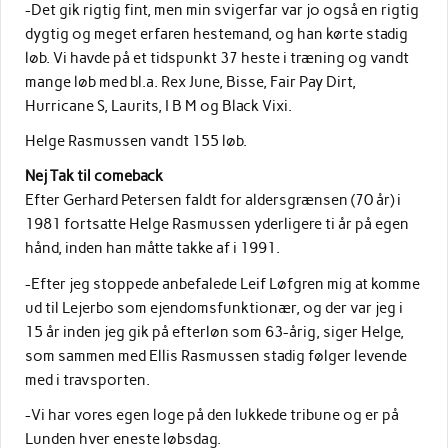
-Det gik rigtig fint, men min svigerfar var jo også en rigtig
dygtig og meget erfaren hestemand, og han kørte stadig
løb. Vi havde på et tidspunkt 37 heste i træning og vandt
mange løb med bl.a. Rex June, Bisse, Fair Pay Dirt,
Hurricane S, Laurits, I B M og Black Vixi.
Helge Rasmussen vandt 155 løb.
Nej Tak til comeback
Efter Gerhard Petersen faldt for aldersgrænsen (70 år) i
1981 fortsatte Helge Rasmussen yderligere ti år på egen
hånd, inden han måtte takke af i 1991.
-Efter jeg stoppede anbefalede Leif Løfgren mig at komme
ud til Lejerbo som ejendomsfunktionær, og der var jeg i
15 år inden jeg gik på efterløn som 63-årig, siger Helge,
som sammen med Ellis Rasmussen stadig følger levende
med i travsporten.
-Vi har vores egen loge på den lukkede tribune og er på
Lunden hver eneste løbsdag.