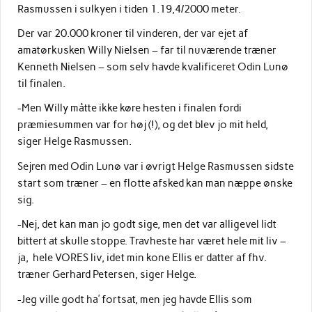
Rasmussen i sulkyen i tiden 1.19,4/2000 meter.
Der var 20.000 kroner til vinderen, der var ejet af
amatørkusken Willy Nielsen – far til nuværende træner
Kenneth Nielsen – som selv havde kvalificeret Odin Lunø
til finalen.
-Men Willy måtte ikke køre hesten i finalen fordi
præmiesummen var for høj (!), og det blev jo mit held,
siger Helge Rasmussen.
Sejren med Odin Lunø var i øvrigt Helge Rasmussen sidste
start som træner – en flotte afsked kan man næppe ønske
sig.
-Nej, det kan man jo godt sige, men det var alligevel lidt
bittert at skulle stoppe. Travheste har været hele mit liv –
ja, hele VORES liv, idet min kone Ellis er datter af fhv.
træner Gerhard Petersen, siger Helge.
-Jeg ville godt ha’ fortsat, men jeg havde Ellis som