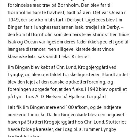
forbindelse med trav på Bornholm. Den blev far til
Bornholms første travhest, født på øen. Det var Ocean i
1949, der selv kom til start i Derbyet. Ligeledes blev Jim
Bingen far til unghestestjernen Isak, tredje i sit Derby, –
den kom til Bornholm som den første avlshingst her. Både
Isak og Ocean var ligesom deres fader ikke specielt god til
længere distancer, men alligevel klarede de at vinde
klassiske løb. Isak vandt f. eks. Kriteriet.
Jim Bingen blev købt af Chr. Lund, Krogbjerggård ved
Lyngby, og blev opstaldet forskellige steder. Blandt andet
blev den lejet af den danske opdrætterforening, og
foreningen sørgede for, at den f. eks. i 1942 blev opstillet
på Fyn – hos A. D. Nielsen på Hjallese Torpgård.
I alt fik Jim Bingen mere end 100 afkom, og de indtjente
mere end 1 mio. kr. Da Jim Bingen døde blev den begravet i
haven på Stutteri Krogbjerggård hos Chr. Lund. Stutteriet
havde folde på arealer, der i dag bl. a. rummer Lyngby
Fodboldstadion.