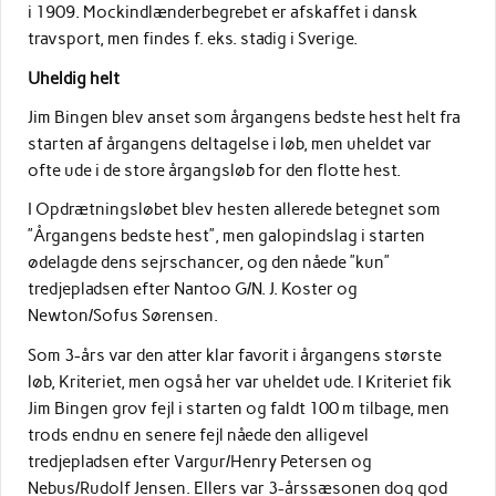
i 1909. Mockindlænderbegrebet er afskaffet i dansk
travsport, men findes f. eks. stadig i Sverige.
Uheldig helt
Jim Bingen blev anset som årgangens bedste hest helt fra
starten af årgangens deltagelse i løb, men uheldet var
ofte ude i de store årgangsløb for den flotte hest.
I Opdrætningsløbet blev hesten allerede betegnet som
”Årgangens bedste hest”, men galopindslag i starten
ødelagde dens sejrschancer, og den nåede ”kun”
tredjepladsen efter Nantoo G/N. J. Koster og
Newton/Sofus Sørensen.
Som 3-års var den atter klar favorit i årgangens største
løb, Kriteriet, men også her var uheldet ude. I Kriteriet fik
Jim Bingen grov fejl i starten og faldt 100 m tilbage, men
trods endnu en senere fejl nåede den alligevel
tredjepladsen efter Vargur/Henry Petersen og
Nebus/Rudolf Jensen. Ellers var 3-årssæsonen dog god