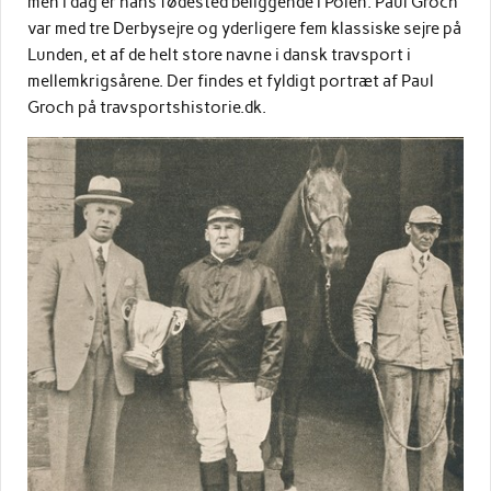
men i dag er hans fødested beliggende i Polen. Paul Groch
var med tre Derbysejre og yderligere fem klassiske sejre på
Lunden, et af de helt store navne i dansk travsport i
mellemkrigsårene. Der findes et fyldigt portræt af Paul
Groch på travsportshistorie.dk.