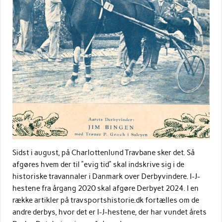
Sidst i august, på Charlottenlund Travbane sker det. Så
afgøres hvem der til ”evig tid” skal indskrive sig i de
historiske travannaler i Danmark over Derbyvindere. I-J-
hestene fra årgang 2020 skal afgøre Derbyet 2024. I en
række artikler på travsportshistorie.dk fortælles om de
andre derbys, hvor det er I-J-hestene, der har vundet årets