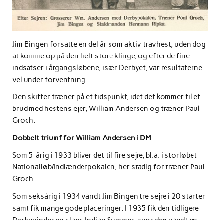
Jim Bingen forsatte en del år som aktiv travhest, uden dog
at komme op på den helt store klinge, og efter de fine
indsatser i årgangsløbene, især Derbyet, var resultaterne
vel under forventning.
Den skifter træner på et tidspunkt, idet det kommer til et
brud med hestens ejer, William Andersen og træner Paul
Groch.
Dobbelt triumf for William Andersen i DM
Som 5-årig i 1933 bliver det til fire sejre, bl.a. i storløbet
Nationalløb/Indlænderpokalen, her stadig for træner Paul
Groch.
Som seksårig i 1934 vandt Jim Bingen tre sejre i 20 starter
samt fik mange gode placeringer. I 1935 fik den tidligere
Derbyvinder en slags Indian Summer, hvor den vandt en