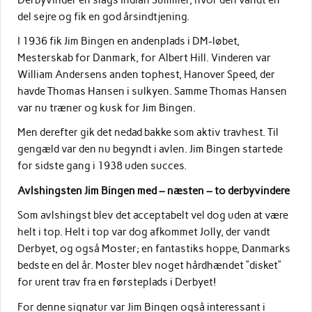
del sejre og fik en god årsindtjening.
I 1936 fik Jim Bingen en andenplads i DM-løbet,
Mesterskab for Danmark, for Albert Hill. Vinderen var
William Andersens anden tophest, Hanover Speed, der
havde Thomas Hansen i sulkyen. Samme Thomas Hansen
var nu træner og kusk for Jim Bingen.
Men derefter gik det nedad bakke som aktiv travhest. Til
gengæld var den nu begyndt i avlen. Jim Bingen startede
for sidste gang i 1938 uden succes.
Avlshingsten Jim Bingen med – næsten – to derbyvindere
Som avlshingst blev det acceptabelt vel dog uden at være
helt i top. Helt i top var dog afkommet Jolly, der vandt
Derbyet, og også Moster; en fantastiks hoppe, Danmarks
bedste en del år. Moster blev noget hårdhændet ”disket”
for urent trav fra en førsteplads i Derbyet!
For denne signatur var Jim Bingen også interessant i