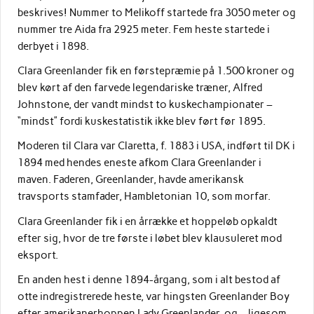
beskrives! Nummer to Melikoff startede fra 3050 meter og
nummer tre Aida fra 2925 meter. Fem heste startede i
derbyet i 1898.
Clara Greenlander fik en førstepræmie på 1.500 kroner og
blev kørt af den farvede legendariske træner, Alfred
Johnstone, der vandt mindst to kuskechampionater –
“mindst” fordi kuskestatistik ikke blev ført før 1895.
Moderen til Clara var Claretta, f. 1883 i USA, indført til DK i
1894 med hendes eneste afkom Clara Greenlander i
maven. Faderen, Greenlander, havde amerikansk
travsports stamfader, Hambletonian 10, som morfar.
Clara Greenlander fik i en årrække et hoppeløb opkaldt
efter sig, hvor de tre første i løbet blev klausuleret mod
eksport.
En anden hest i denne 1894-årgang, som i alt bestod af
otte indregistrerede heste, var hingsten Greenlander Boy
efter amerikanerhoppen Lady Greenlander, og – ligesom