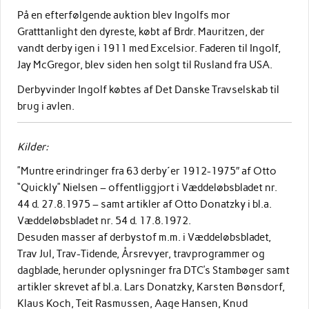
På en efterfølgende auktion blev Ingolfs mor
Gratttanlight den dyreste, købt af Brdr. Mauritzen, der
vandt derby igen i 1911 med Excelsior. Faderen til Ingolf,
Jay McGregor, blev siden hen solgt til Rusland fra USA.
Derbyvinder Ingolf købtes af Det Danske Travselskab til
brug i avlen.
Kilder:
”Muntre erindringer fra 63 derby´er 1912-1975″ af Otto
“Quickly” Nielsen – offentliggjort i Væddeløbsbladet nr.
44 d. 27.8.1975 – samt artikler af Otto Donatzky i bl.a.
Væddeløbsbladet nr. 54 d. 17.8.1972.
Desuden masser af derbystof m.m. i Væddeløbsbladet,
Trav Jul, Trav-Tidende, Årsrevyer, travprogrammer og
dagblade, herunder oplysninger fra DTC’s Stambøger samt
artikler skrevet af bl.a. Lars Donatzky, Karsten Bønsdorf,
Klaus Koch, Teit Rasmussen, Aage Hansen, Knud