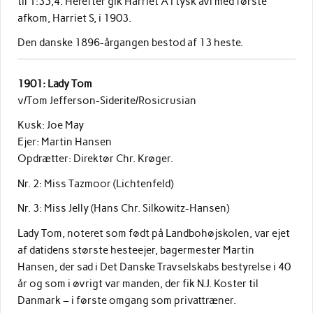
til 1:35,4. Herefter gik Harriet A i tysk avl med første
afkom, Harriet S, i 1903.
Den danske 1896-årgangen bestod af 13 heste.
1901: Lady Tom
v/Tom Jefferson-Siderite/Rosicrusian
Kusk: Joe May
Ejer: Martin Hansen
Opdrætter: Direktør Chr. Krøger.
Nr. 2: Miss Tazmoor (Lichtenfeld)
Nr. 3: Miss Jelly (Hans Chr. Silkowitz-Hansen)
Lady Tom, noteret som født på Landbohøjskolen, var ejet
af datidens største hesteejer, bagermester Martin
Hansen, der sad i Det Danske Travselskabs bestyrelse i 40
år og som i øvrigt var manden, der fik N.J. Koster til
Danmark – i første omgang som privattræner.