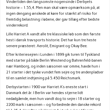
Vindertiden den langsomste nogensinde i Derbyets
historie – 1.55,4. Men man skal være opmærksom på, at
ingen dengang ønskede at køre for stærkt af risiko for
fremtidig belastning i løbene, der gav tillæg efter bedste
vinderrekord.
Lille Harriet A vandt alle tre klassiske løb som den første
hest i dansk travsports historie. Det har kun tre heste
senere præsteret: Aerolit, Emigrant og Okay Bee.
Efter kriteriesejren i Lunden i 1899 gik turen til Tyskland
med starter på både Berlin Westend og Bahrenfeld-banen
nær Hamborg, og inden sæsonen var omme, havde hun i
21 starter i det tyske vundet fem sejre og tre andenpladser
til en samlet indtjening på 5.450 Reichsmark.
Derbystarten i 1900 var Harriet A’s eneste start i
Danmark det år. I Berlin var hendes stjerne lidt
nedadgående, men hun vandt dog to sejre i 18 starter og
2200 mark i sæsonen – og forbedrede den danske rekord