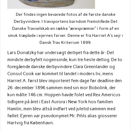
Der findes ingen bevarede fotos af de første danske
Derbyvindere. I travsportens barndom fremstillede Det
Danske Travselskab en række “ærespræmier” i form af en
smuk træplade i ejernes farver. Denne er fra Harriet A’s sejr i
Dansk Trav Kriterium 1899.
Lars Donatzky har undersøgt derbyet fra dette år: Det
mindste derbyfelt nogensinde, kun tre heste deltog. De to
foregående danske derbyvindere Clara Greenlander og
Consul Cook var kommet til landet i moders liv, mens
Harriet A. først blev importeret fem dage før deadline den
26. december 1896 sammen med sin mor Bobolink, der
kun målte 146 cm. Hoppen havde folet ved Rex Americus
tidligere på året i East Aurora i New York hos familien
Hamlin, men blev altså indført ved juletid sammen med
føllet. Ejeren var pseudonymet Mr. Pihls alias grosserer
Hartvig fra København.