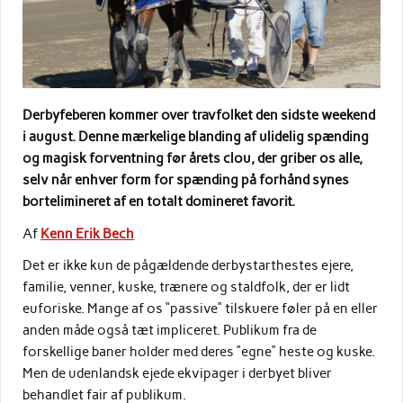
Derbyfeberen kommer over travfolket den sidste weekend
i august. Denne mærkelige blanding af ulidelig spænding
og magisk forventning før årets clou, der griber os alle,
selv når enhver form for spænding på forhånd synes
bortelimineret af en totalt domineret favorit.
Af
Kenn Erik Bech
Det er ikke kun de pågældende derbystarthestes ejere,
familie, venner, kuske, trænere og staldfolk, der er lidt
euforiske. Mange af os “passive” tilskuere føler på en eller
anden måde også tæt impliceret. Publikum fra de
forskellige baner holder med deres ”egne” heste og kuske.
Men de udenlandsk ejede ekvipager i derbyet bliver
behandlet fair af publikum.