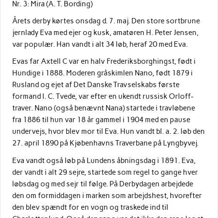
Nr. 3: Mira (A. T. Bording)
Årets derby kørtes onsdag d. 7. maj. Den store sortbrune
jernlady Eva med ejer og kusk, amatøren H. Peter Jensen,
var populær. Han vandt i alt 34 løb, heraf 20 med Eva.
Evas far Axtell C var en halv Frederiksborghingst, født i
Hundige i 1888. Moderen gråskimlen Nano, født 1879 i
Rusland og ejet af Det Danske Travselskabs første
formand I. C. Tvede, var efter en ukendt russisk Orloff-
traver. Nano (også benævnt Nana) startede i travløbene
fra 1886 til hun var 18 år gammel i 1904 med en pause
undervejs, hvor blev mor til Eva. Hun vandt bl. a. 2. løb den
27. april 1890 på Kjøbenhavns Traverbane på Lyngbyvej.
Eva vandt også løb på Lundens åbningsdag i 1891. Eva,
der vandt i alt 29 sejre, startede som regel to gange hver
løbsdag og med sejr til følge. På Derbydagen arbejdede
den om formiddagen i marken som arbejdshest, hvorefter
den blev spændt for en vogn og traskede ind til