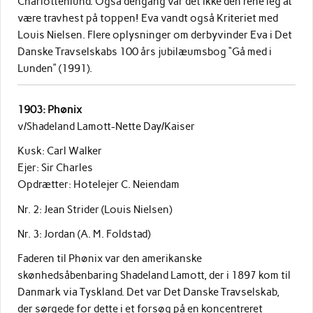
Charlottenlund. Også dengang var det ikke den rene leg at
være travhest på toppen! Eva vandt også Kriteriet med
Louis Nielsen. Flere oplysninger om derbyvinder Eva i Det
Danske Travselskabs 100 års jubilæumsbog “Gå med i
Lunden” (1991).
1903: Phønix
v/Shadeland Lamott-Nette Day/Kaiser
Kusk: Carl Walker
Ejer: Sir Charles
Opdrætter: Hotelejer C. Neiendam
Nr. 2: Jean Strider (Louis Nielsen)
Nr. 3: Jordan (A. M. Foldstad)
Faderen til Phønix var den amerikanske
skønhedsåbenbaring Shadeland Lamott, der i 1897 kom til
Danmark via Tyskland. Det var Det Danske Travselskab,
der sørgede for dette i et forsøg på en koncentreret