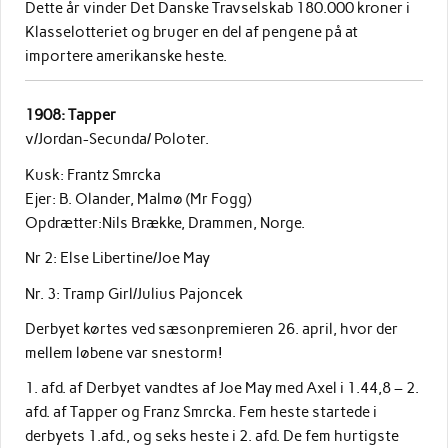
Dette år vinder Det Danske Travselskab 180.000 kroner i
Klasselotteriet og bruger en del af pengene på at
importere amerikanske heste.
1908: Tapper
v/Jordan-Secunda/ Poloter.
Kusk: Frantz Smrcka
Ejer: B. Olander, Malmø (Mr Fogg)
Opdrætter:Nils Brække, Drammen, Norge.
Nr 2: Else Libertine/Joe May
Nr. 3: Tramp Girl/Julius Pajoncek
Derbyet kørtes ved sæsonpremieren 26. april, hvor der
mellem løbene var snestorm!
1. afd. af Derbyet vandtes af Joe May med Axel i 1.44,8 – 2.
afd. af Tapper og Franz Smrcka. Fem heste startede i
derbyets 1.afd., og seks heste i 2. afd. De fem hurtigste