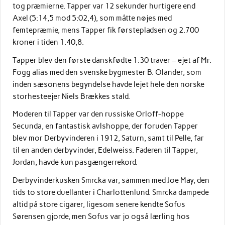
tog præmierne. Tapper var 12 sekunder hurtigere end
Axel (5:14,5 mod 5:02,4), som måtte nøjes med
femtepræmie, mens Tapper fik førstepladsen og 2.700
kroner i tiden 1.40,8.
Tapper blev den første danskfødte 1:30 traver – ejet af Mr.
Fogg alias med den svenske bygmester B. Olander, som
inden sæsonens begyndelse havde lejet hele den norske
storhesteejer Niels Brækkes stald.
Moderen til Tapper var den russiske Orloff-hoppe
Secunda, en fantastisk avlshoppe, der foruden Tapper
blev mor Derbyvinderen i 1912, Saturn, samt til Pelle, far
til en anden derbyvinder, Edelweiss. Faderen til Tapper,
Jordan, havde kun pasgængerrekord.
Derbyvinderkusken Smrcka var, sammen med Joe May, den
tids to store duellanter i Charlottenlund. Smrcka dampede
altid på store cigarer, ligesom senere kendte Sofus
Sørensen gjorde, men Sofus var jo også lærling hos