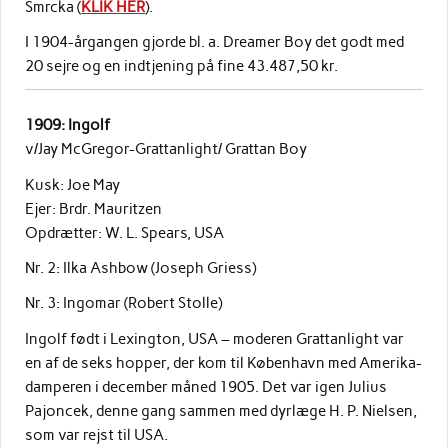
Smrcka (
KLIK HER
).
I 1904-årgangen gjorde bl. a. Dreamer Boy det godt med
20 sejre og en indtjening på fine 43.487,50 kr.
1909: Ingolf
v/Jay McGregor-Grattanlight/ Grattan Boy
Kusk: Joe May
Ejer: Brdr. Mauritzen
Opdrætter: W. L. Spears, USA
Nr. 2: Ilka Ashbow (Joseph Griess)
Nr. 3: Ingomar (Robert Stolle)
Ingolf født i Lexington, USA – moderen Grattanlight var
en af de seks hopper, der kom til København med Amerika-
damperen i december måned 1905. Det var igen Julius
Pajoncek, denne gang sammen med dyrlæge H. P. Nielsen,
som var rejst til USA.