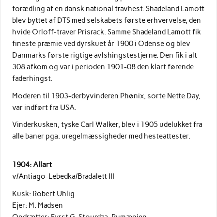
forædling af en dansk national travhest. Shadeland Lamott
blev byttet af DTS med selskabets første erhvervelse, den
hvide Orloff-traver Prisrack. Samme Shadeland Lamott fik
fineste præmie ved dyrskuet år 1900 i Odense og blev
Danmarks første rigtige avlshingstestjerne. Den fik i alt
308 afkom og var i perioden 1901-08 den klart førende
faderhingst.
Moderen til 1903-derbyvinderen Phønix, sorte Nette Day,
var indført fra USA.
Vinderkusken, tyske Carl Walker, blev i 1905 udelukket fra
alle baner pga. uregelmæssigheder med hesteattester.
1904: Allart
v/Antiago-Lebedka/Bradalett III
Kusk: Robert Uhlig
Ejer: M. Madsen
Opdrætter: Fyrst G. Stourdza, Rumænien