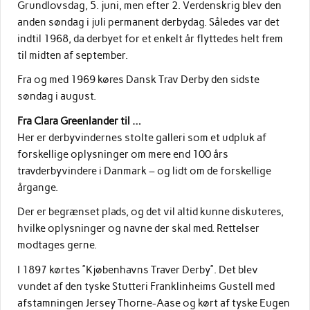
Grundlovsdag, 5. juni, men efter 2. Verdenskrig blev den
anden søndag i juli permanent derbydag. Således var det
indtil 1968, da derbyet for et enkelt år flyttedes helt frem
til midten af september.
Fra og med 1969 køres Dansk Trav Derby den sidste
søndag i august.
Fra Clara Greenlander til …
Her er derbyvindernes stolte galleri som et udpluk af
forskellige oplysninger om mere end 100 års
travderbyvindere i Danmark – og lidt om de forskellige
årgange.
Der er begrænset plads, og det vil altid kunne diskuteres,
hvilke oplysninger og navne der skal med. Rettelser
modtages gerne.
I 1897 kørtes ”Kjøbenhavns Traver Derby”. Det blev
vundet af den tyske Stutteri Franklinheims Gustell med
afstamningen Jersey Thorne-Aase og kørt af tyske Eugen