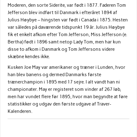
Moderen, den sorte Siderite, var født i 1877. Faderen Tom
Jefferson blev indført til Danmark i efteråret 1894 af
Julius Høybye – hingsten var født i Canada i 1875. Hesten
var således på daværende tidspunkt 19 år. Julius Høybye
fik et enkelt afkom efter Tom Jefferson, Miss Jefferson (e.
Bertha) født i 1896 samt netop Lady Tom, men har kun
disse to afkom i Danmark og Tom Jeffersons videre
skæbne kendes ikke.
Kusken Joe May var amerikaner og træner i Lunden, hvor
han blev banens og dermed Danmarks første
trænerchampion i 1895 med 17 sejre. I alt vandt han ni
championater. May er registeret som vinder af 267 løb,
men har vundet flere før 1895, hvor man begyndte at føre
statistikker og udgav den første udgave af Traver-
Kalenderen.