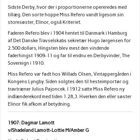
Sidste Derby, hvor der i proportionerne opereredes med
tillæg. Den sorte hoppe Miss Refero vandt ligesom sin
storesøster, Elinor, også Kriteriet.
Faderen Refero blev i 1904 hentet til Danmark i Hamburg
af Det Danske Travselskabs sekretær Hugo Jørgensen for
2.500 dollars, Hingsten blev mest den vindende
faderhingst 1909-11 og far til endnu en Derbyvinder, The
Sovereign i 1910.
Miss Refero var født hos Willads Olsen, Vintappergården i
Kongens Lyngby. Siden solgtes den til hesteimportør og
travtræner Julius Pajoncek. I 1912 satte Miss Refero ny
indlænderekord med tiden 1.28,3. Hverken den eller søster
Elinor fik afkom af betydning.
1907: Dagmar Lamott
v/Shadeland Lamott-Lottie M/Amber G