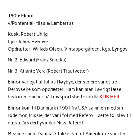
1905: Elinor
v/Pontential-Missie/ Lambertus
Kusk: Robert Uhlig
Ejer: Julius Høybye
Opdrætter: Willads Olsen, Vintappergården, Kgs. Lyngby
Nr. 2: Edward (Franz Smrcka)
Nr. 3: Atlante Vera (Robert Trautvetter)
Elinor var ejet af Julius Høybye, der senere vandt tre
Derbysejre som opdrætter. Ham kan man i øvrigt læse
historien om her på Travsportshistorie.dk:
KLIK HER
Elinor kom til Danmark i 1901 fra USA sammen med sin
røde mor, Missie, der var i fol med Refero – dette føl blev til
næste års derbyvinder Miss Refero!
Missie kom til Danmark takket været Amerika-eksperten