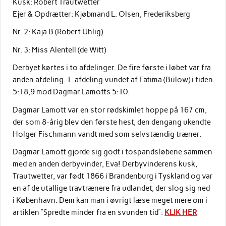
Kusk: Robert Trautwetter
Ejer & Opdrætter: Kjøbmand L. Olsen, Frederiksberg
Nr. 2: Kaja B (Robert Uhlig)
Nr. 3: Miss Alentell (de Witt)
Derbyet kørtes i to afdelinger. De fire første i løbet var fra
anden afdeling. 1. afdeling vundet af Fatima (Bülow) i tiden
5:18,9 mod Dagmar Lamotts 5:10.
Dagmar Lamott var en stor rødskimlet hoppe på 167 cm,
der som 8-årig blev den første hest, den dengang ukendte
Holger Fischmann vandt med som selvstændig træner.
Dagmar Lamott gjorde sig godt i tospandsløbene sammen
med en anden derbyvinder, Eva! Derbyvinderens kusk,
Trautwetter, var født 1866 i Brandenburg i Tyskland og var
en af de utallige travtrænere fra udlandet, der slog sig ned
i København. Dem kan man i øvrigt læse meget mere om i
artiklen “Spredte minder fra en svunden tid”:
KLIK HER