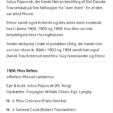
Julius Pajoncek, der havde fået en bestilling af Det Danske
Travselskab på fem følhopper fra ”over there”. En af dem
var altså Missie.
Elinor vandt også Kriteriet og blev årets mest vindende
hest i årene 1904, 1905 og 1908. Hun blev sin tids
betydeligste hest i hurtigklassen.
Anden derbysejr i træk til polakken Uhlig, der havde stor
succes i disse år. Både i 1903 og 1904 vandt han også
Dansk Trav Kriterium med hhv. Guy Greenlander og Elinor.
1906: Miss Refero
v/Refero-Missie/ Lambertus
Ejer & kusk: Julius Pajoncek (Mr. King)
Opdrætter: Forpagter Willads Olsen, Kgs. Lyngby
Nr. 2: Miss Cresceus (Franz Smrcka)
Nr. 3: General Cook (Robert Trautwetter)