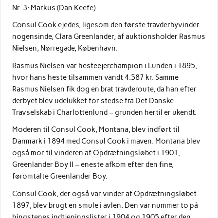
Nr. 3: Markus (Dan Keefe)
Consul Cook ejedes, ligesom den første travderbyvinder
nogensinde, Clara Greenlander, af auktionsholder Rasmus
Nielsen, Nørregade, København.
Rasmus Nielsen var hesteejerchampion i Lunden i 1895,
hvor hans heste tilsammen vandt 4.587 kr. Samme
Rasmus Nielsen fik dog en brat travderoute, da han efter
derbyet blev udelukket for stedse fra Det Danske
Travselskab i Charlottenlund – grunden hertil er ukendt.
Moderen til Consul Cook, Montana, blev indført til
Danmark i 1894 med Consul Cook i maven. Montana blev
også mor til vinderen af Opdrætningsløbet i 1901,
Greenlander Boy II – eneste afkom efter den fine,
føromtalte Greenlander Boy.
Consul Cook, der også var vinder af Opdrætningsløbet
1897, blev brugt en smule i avlen. Den var nummer to på
hingstenes indtjeningslister i 1904 og 1905 efter den