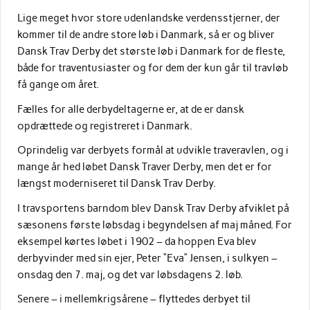
Lige meget hvor store udenlandske verdensstjerner, der
kommer til de andre store løb i Danmark, så er og bliver
Dansk Trav Derby det største løb i Danmark for de fleste,
både for traventusiaster og for dem der kun går til travløb
få gange om året.
Fælles for alle derbydeltagerne er, at de er dansk
opdrættede og registreret i Danmark.
Oprindelig var derbyets formål at udvikle traveravlen, og i
mange år hed løbet Dansk Traver Derby, men det er for
længst moderniseret til Dansk Trav Derby.
I travsportens barndom blev Dansk Trav Derby afviklet på
sæsonens første løbsdag i begyndelsen af maj måned. For
eksempel kørtes løbet i 1902 – da hoppen Eva blev
derbyvinder med sin ejer, Peter “Eva” Jensen, i sulkyen –
onsdag den 7. maj, og det var løbsdagens 2. løb.
Senere – i mellemkrigsårene – flyttedes derbyet til