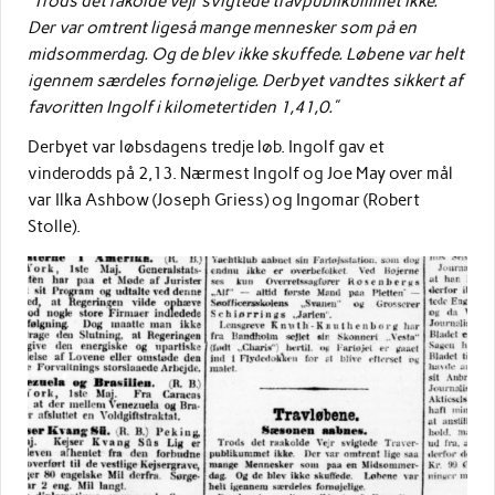
”Trods det råkolde vejr svigtede travpublikummet ikke.
Der var omtrent ligeså mange mennesker som på en
midsommerdag. Og de blev ikke skuffede. Løbene var helt
igennem særdeles fornøjelige. Derbyet vandtes sikkert af
favoritten Ingolf i kilometertiden 1,41,0.”
Derbyet var løbsdagens tredje løb. Ingolf gav et
vinderodds på 2,13. Nærmest Ingolf og Joe May over mål
var Ilka Ashbow (Joseph Griess) og Ingomar (Robert
Stolle).