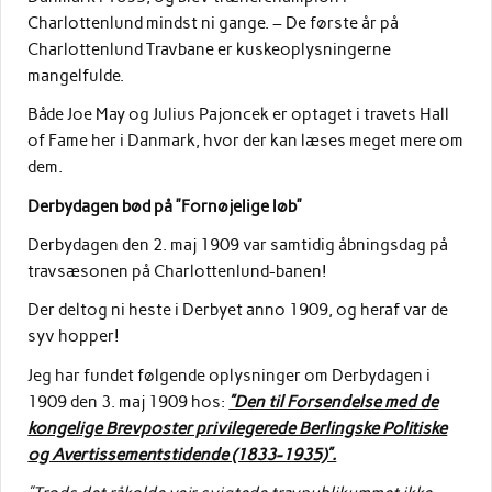
Charlottenlund mindst ni gange. – De første år på
Charlottenlund Travbane er kuskeoplysningerne
mangelfulde.
Både Joe May og Julius Pajoncek er optaget i travets Hall
of Fame her i Danmark, hvor der kan læses meget mere om
dem.
Derbydagen bød på ”Fornøjelige løb”
Derbydagen den 2. maj 1909 var samtidig åbningsdag på
travsæsonen på Charlottenlund-banen!
Der deltog ni heste i Derbyet anno 1909, og heraf var de
syv hopper!
Jeg har fundet følgende oplysninger om Derbydagen i
1909 den 3. maj 1909 hos:
”Den til Forsendelse med de
kongelige Brevposter privilegerede Berlingske Politiske
og Avertissementstidende (1833-1935)”.