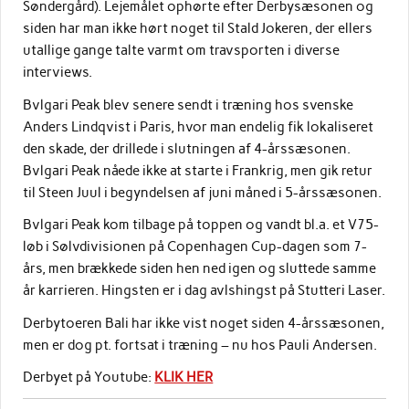
Søndergård). Lejemålet ophørte efter Derbysæsonen og
siden har man ikke hørt noget til Stald Jokeren, der ellers
utallige gange talte varmt om travsporten i diverse
interviews.
Bvlgari Peak blev senere sendt i træning hos svenske
Anders Lindqvist i Paris, hvor man endelig fik lokaliseret
den skade, der drillede i slutningen af 4-årssæsonen.
Bvlgari Peak nåede ikke at starte i Frankrig, men gik retur
til Steen Juul i begyndelsen af juni måned i 5-årssæsonen.
Bvlgari Peak kom tilbage på toppen og vandt bl.a. et V75-
løb i Sølvdivisionen på Copenhagen Cup-dagen som 7-
års, men brækkede siden hen ned igen og sluttede samme
år karrieren. Hingsten er i dag avlshingst på Stutteri Laser.
Derbytoeren Bali har ikke vist noget siden 4-årssæsonen,
men er dog pt. fortsat i træning – nu hos Pauli Andersen.
Derbyet på Youtube:
KLIK HER