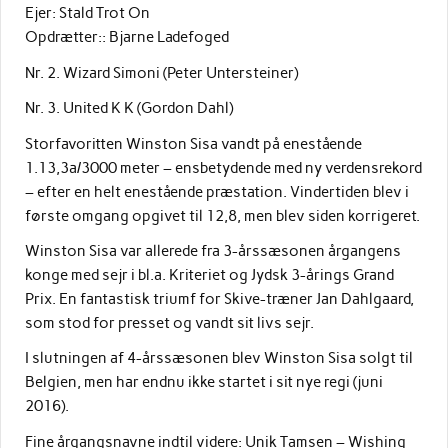
Ejer: Stald Trot On
Opdrætter:: Bjarne Ladefoged
Nr. 2. Wizard Simoni (Peter Untersteiner)
Nr. 3. United K K (Gordon Dahl)
Storfavoritten Winston Sisa vandt på enestående
1.13,3a/3000 meter – ensbetydende med ny verdensrekord
– efter en helt enestående præstation. Vindertiden blev i
første omgang opgivet til 12,8, men blev siden korrigeret.
Winston Sisa var allerede fra 3-årssæsonen årgangens
konge med sejr i bl.a. Kriteriet og Jydsk 3-årings Grand
Prix. En fantastisk triumf for Skive-træner Jan Dahlgaard,
som stod for presset og vandt sit livs sejr.
I slutningen af 4-årssæsonen blev Winston Sisa solgt til
Belgien, men har endnu ikke startet i sit nye regi (juni
2016).
Fine årgangsnavne indtil videre: Unik Tamsen – Wishing