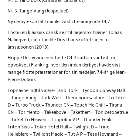
Nr. 2. Tano Bork (Christian Lindhardt)
Nr. 3. Tango Vang (Jeppe Juel)
Ny derbyrekord af Tumble Dust i fremragende 14,7.
Endnu en klassisk dansk sejr til Jägersro-træner Tomas
Malmqvist, men Tumble Dust har skuffet siden 5-
årssæsonen (2015).
Hoppe Derbyvinderen Taste Of Bourbon var født og
opvokset i Frankrig, hvor den inden derbyet havde vist
mange flotte præstationer for sin medejer, 74-årige Jean-
Pierre Dubois.
Topnavne indtil videre: Tano Bork – Tycoon Conway Hall
– Tango Vang – Tack Wee – Therumoursaidfire – Toffifee
D – Turbo Truck – Thunder CN – Touch Me Chili – Tirana
CN – Tor Mento – Takeabove – Takethem – Tonicetobetrue
– Ticket To Heaven – Trippolini V P – Thunder Peak –
Triton Sisa – Tokio Hotel Hall – Twilight D – Trine
Hellebjerg – Twilight Magic – Tut A P – Tess Hovmand –