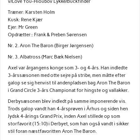
v/Love You-Hioubov Lykke/Buckfinder
Træner: Karsten Holm
Kusk: Rene Kjær
Ejer: Mr Green
Opdrætter:: Frank & Preben Sørensen
Nr. 2. Aron The Baron (Birger Jørgensen)
Nr. 3. Albatross (Marc Bæk Nielsen)
Axel var årgangens konge som 3- og 4-års. Han indledte
3-årssæsonen med otte sejre på stribe, men måtte efter
galop se sig henvist til andenpladsen bag Aron The Baron
i Grand Circle 3-års Championat for hingste og vallakker.
Derbysæsonen blev indledt på samme imponerende vis.
Trods galop vandt han 4-årsprøven i Århus og siden hen
Jydsk 4-årings Grand Prix, inden Axel stillede op som
storfavorit (15:10) i Derbyet, som han også vandt i sikker
stil foran næstfavoritten Aron The Baron.