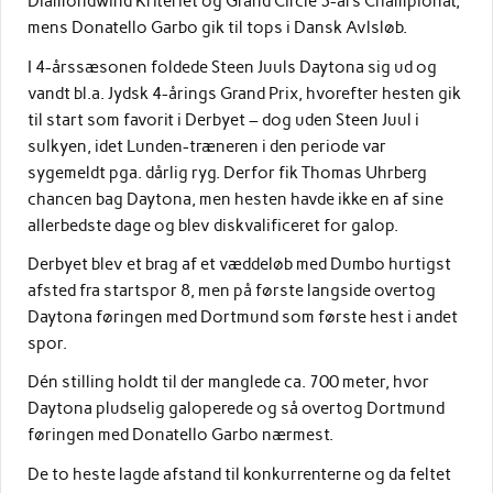
Diamondwind Kriteriet og Grand Circle 3-års Championat,
mens Donatello Garbo gik til tops i Dansk Avlsløb.
I 4-årssæsonen foldede Steen Juuls Daytona sig ud og
vandt bl.a. Jydsk 4-årings Grand Prix, hvorefter hesten gik
til start som favorit i Derbyet – dog uden Steen Juul i
sulkyen, idet Lunden-træneren i den periode var
sygemeldt pga. dårlig ryg. Derfor fik Thomas Uhrberg
chancen bag Daytona, men hesten havde ikke en af sine
allerbedste dage og blev diskvalificeret for galop.
Derbyet blev et brag af et væddeløb med Dumbo hurtigst
afsted fra startspor 8, men på første langside overtog
Daytona føringen med Dortmund som første hest i andet
spor.
Dén stilling holdt til der manglede ca. 700 meter, hvor
Daytona pludselig galoperede og så overtog Dortmund
føringen med Donatello Garbo nærmest.
De to heste lagde afstand til konkurrenterne og da feltet