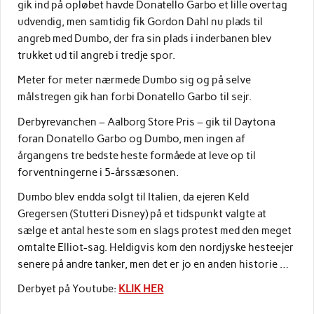
gik ind på opløbet havde Donatello Garbo et lille overtag
udvendig, men samtidig fik Gordon Dahl nu plads til
angreb med Dumbo, der fra sin plads i inderbanen blev
trukket ud til angreb i tredje spor.
Meter for meter nærmede Dumbo sig og på selve
målstregen gik han forbi Donatello Garbo til sejr.
Derbyrevanchen – Aalborg Store Pris – gik til Daytona
foran Donatello Garbo og Dumbo, men ingen af
årgangens tre bedste heste formåede at leve op til
forventningerne i 5-årssæsonen.
Dumbo blev endda solgt til Italien, da ejeren Keld
Gregersen (Stutteri Disney) på et tidspunkt valgte at
sælge et antal heste som en slags protest med den meget
omtalte Elliot-sag. Heldigvis kom den nordjyske hesteejer
senere på andre tanker, men det er jo en anden historie …
Derbyet på Youtube:
KLIK HER