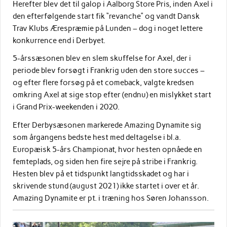
Herefter blev det til galop i Aalborg Store Pris, inden Axel i
den efterfølgende start fik “revanche” og vandt Dansk
Trav Klubs Ærespræmie på Lunden – dog i noget lettere
konkurrence end i Derbyet.
5-årssæsonen blev en slem skuffelse for Axel, der i
periode blev forsøgt i Frankrig uden den store succes –
og efter flere forsøg på et comeback, valgte kredsen
omkring Axel at sige stop efter (endnu) en mislykket start
i Grand Prix-weekenden i 2020.
Efter Derbysæsonen markerede Amazing Dynamite sig
som årgangens bedste hest med deltagelse i bl.a.
Europæisk 5-års Championat, hvor hesten opnåede en
femteplads, og siden hen fire sejre på stribe i Frankrig.
Hesten blev på et tidspunkt langtidsskadet og har i
skrivende stund (august 2021) ikke startet i over et år.
Amazing Dynamite er pt. i træning hos Søren Johansson.