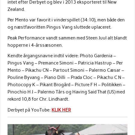
intet efter Derbyet og blev i 2013 eksporteret til New
Zealand.
Per Mento var favorit i vinderspillet (34:10), men både den
og næstfavoritten Pingus Vang sluttede uplaceret.
Peak Performance vandt sammen med Steen Juul alt blandt
hopperne i 4-årssæsonen.
Kendte årgangsnavne indtil videre: Photo Gardenia –
Pingus Vang – Premance Simoni – Patricia Hastrup – Per
Mento – Pikachu CN – Partout Simoni – Palermo Cæsar –
Pouline Byvang – Piano Dilli – Prada Cloc – Pikachu C N –
Photocopy K – Pikant Brogård – Picture F H – Politikken –
Pinochio H J – Palermo Tårs og Having Said That (US) med
rekord 10,8 for Chr. Lindhardt.
Derbyet på YouTube:
KLIK HER