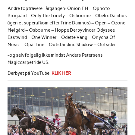
Andre toptravere i årgangen: Onion F H – Ophoto
Brogaard – Only The Lonely – Osbourne – Obelix Damhus
(igen et superafkom efter Trine Damhus) – Open – Ozone
Mølgård – Osbourne – Hoppe Derbyvinder Odyssee
Eastwind – One Winner – Odette Vang – Onycha Of
Music – Opal Fine – Outstanding Shadow
–
Outsider.
-og selvfølgelig ikke mindst Anders Petersens
Magiccarpetride US.
Derbyet på YouTube:
KLIK HER