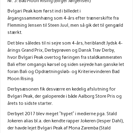
Nr. 3: Bad Moon Rising (Birger Jørgensen)
Bvlgari Peak kom først ind i billedet i
årgangssammenhæng som 4-års efter trænerskifte fra
Flemming Jensen til Steen Juul, men så gik det til gengæld
stærkt.
Det blev således til ni sejre som 4-års, heriblandt Jydsk 4-
årings Grand Prix, Derbyprøven og Dansk Trav Derby,
hvor Bvlgari Peak overtog føringen fra staldkammeraten
Bali efter omgangs kørsel og siden sejrede han ganske let
foran Bali og Opdrætningsløb- og Kriterievinderen Bad
Moon Rising.
Derbysæsonen fik desværre en kedelig afslutning for
Bvlgari Peak, der galoperede i både Aalborg Store Pris og
årets to sidste starter.
Derbyet 2017 blev meget “hypet” i medierne pga. Stald
Jokeren alias bl.a. den kendte rapper Jokeren (Jesper Dahl),
der havde lejet Bvlgari Peak af Mona Zaremba (Stald