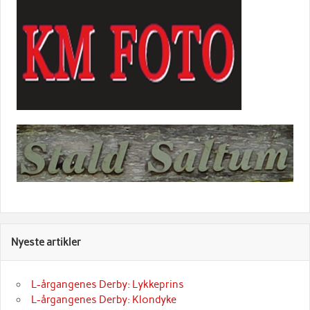
Nyeste artikler
L-årgangenes Derby: Lykkeprins
L-årgangenes Derby: Klondyke