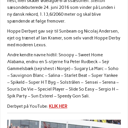
hest, men skader ødelagde 6-årssæsonen. Stelton
sæsondebuterede 24. juni 2016 som vinder på Lunden i
ny dansk rekord, 1.13,6/2060 meter og skal blive
spændende at følge fremover.
Hoppe Derbyet gav sejr til Sunbeam og Nicolaj Andersen,
ejet og trænet af Jan Kramer, som selv vandt Hoppe Derby
med moderen Lexus.
Andre kendte navne hidtil: Snoopy – Sweet Home
Alabama, endnu en S-stjerne fra Peter Rudbeck – Sejr
Gammelsbæk (sejrshest i Norge) – Sugary La Marc – Soho
– Sauvignon Blanc – Salina – Starlet Beat – Super Yankee
– Spikeld – Super H T Byg – Solstrålen – Sensei – Serena –
Souris De Vie – Speciel Player – Slide So Easy – Sergio H –
Spik Party – Sun Esterel – Speedy Gon Sali.
Derbyet på YouTube:
KLIK HER