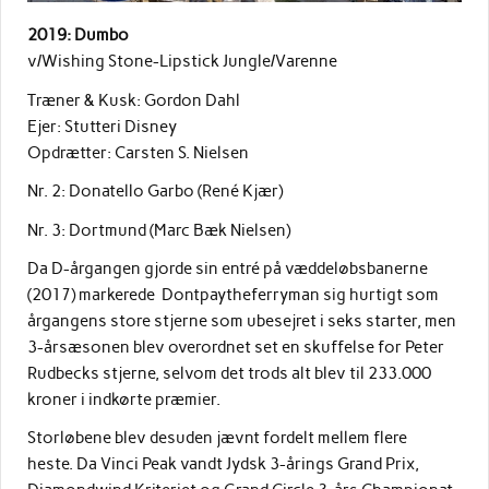
2019: Dumbo
v/Wishing Stone-Lipstick Jungle/Varenne
Træner & Kusk: Gordon Dahl
Ejer: Stutteri Disney
Opdrætter: Carsten S. Nielsen
Nr. 2: Donatello Garbo (René Kjær)
Nr. 3: Dortmund (Marc Bæk Nielsen)
Da D-årgangen gjorde sin entré på væddeløbsbanerne
(2017) markerede Dontpaytheferryman sig hurtigt som
årgangens store stjerne som ubesejret i seks starter, men
3-årsæsonen blev overordnet set en skuffelse for Peter
Rudbecks stjerne, selvom det trods alt blev til 233.000
kroner i indkørte præmier.
Storløbene blev desuden jævnt fordelt mellem flere
heste. Da Vinci Peak vandt Jydsk 3-årings Grand Prix,