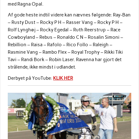
med Ragna Opal.
Af gode heste indtil videre kan nævnes følgende: Ray-Ban
– Rusty Dust – Rocky P H – Rasser Vang – Rocky P H –
Rolf Lynghøj – Rocky Egedal – Ruth Reerstrup – Race
Cowboyland – Rebus – Ronaldo C N – Rosalin Simoni –
Rebillion – Raisa – Rafolo – Rico Follo – Raleigh –
Rasmine Vang – Rambo Flex – Royal Trophy – Rikki Tiki
Tavi – Randi Bork – Robin Laser. Ravenna har gjort det
strålende, ikke mindst i udlandet.
Derbyet på YouTube:
KLIK HER