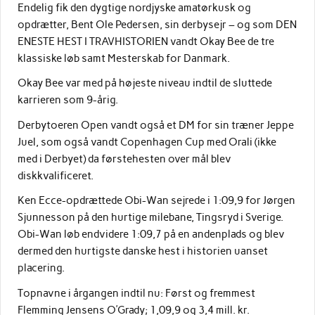
Endelig fik den dygtige nordjyske amatørkusk og
opdrætter, Bent Ole Pedersen, sin derbysejr – og som DEN
ENESTE HEST I TRAVHISTORIEN vandt Okay Bee de tre
klassiske løb samt Mesterskab for Danmark.
Okay Bee var med på højeste niveau indtil de sluttede
karrieren som 9-årig.
Derbytoeren Open vandt også et DM for sin træner Jeppe
Juel, som også vandt Copenhagen Cup med Orali (ikke
med i Derbyet) da førstehesten over mål blev
diskkvalificeret.
Ken Ecce-opdrættede Obi-Wan sejrede i 1:09,9 for Jørgen
Sjunnesson på den hurtige milebane, Tingsryd i Sverige.
Obi-Wan løb endvidere 1:09,7 på en andenplads og blev
dermed den hurtigste danske hest i historien uanset
placering.
Topnavne i årgangen indtil nu: Først og fremmest
Flemming Jensens O’Grady; 1,09,9 og 3,4 mill. kr.