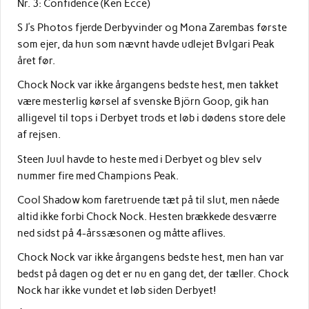
Nr. 3: Confidence (Ken Ecce)
S J’s Photos fjerde Derbyvinder og Mona Zarembas første
som ejer, da hun som nævnt havde udlejet Bvlgari Peak
året før.
Chock Nock var ikke årgangens bedste hest, men takket
være mesterlig kørsel af svenske Björn Goop, gik han
alligevel til tops i Derbyet trods et løb i dødens store dele
af rejsen.
Steen Juul havde to heste med i Derbyet og blev selv
nummer fire med Champions Peak.
Cool Shadow kom faretruende tæt på til slut, men nåede
altid ikke forbi Chock Nock. Hesten brækkede desværre
ned sidst på 4-årssæsonen og måtte aflives.
Chock Nock var ikke årgangens bedste hest, men han var
bedst på dagen og det er nu en gang det, der tæller. Chock
Nock har ikke vundet et løb siden Derbyet!