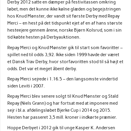
Derby 2012 satte en dæmper på festivitassen omkring
løbet, men det kunne ikke kølne glæden og begejstringen
hos Knud Mønster, der vandt sit første Derby med Repay
Merci – en hest på det tidspunkt ejet af en af hans største
hesteejere gennem årene, norske Bjørn Kolsrud, som i sin
tid købte hesten på Derbyauktionen.
Repay Merci og Knud Mønster gik til start som favoritter –
spillet ned til odds 3,92. Ikke siden 1999 havde der været
et Dansk Trav Derby, hvor storfavoritten stod til så højt et
odds. Det var et meget åbent derby.
Repay Merci sejrede i 1.16.5 – den langsomste vindertid
siden Leviti i 2007.
Repay Merci blev senere solgt til Knud Mønster og Stald
Repay (Niels Grann) og har fortsat med at imponere med
sejr i bl.a. afdelingsløbet Bjerke Cup i 2014 og 2015.
Hesten har passeret 3,5 mill. kroner i indkørte præmier.
Hoppe Derbyet i 2012 gik til unge Kasper K. Andersen