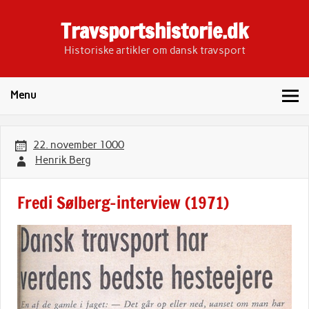
Skip
to
Travsportshistorie.dk
content
Historiske artikler om dansk travsport
Menu
22. november 1000
Henrik Berg
Fredi Sølberg-interview (1971)